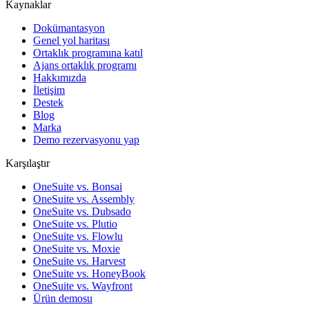
Kaynaklar
Dokümantasyon
Genel yol haritası
Ortaklık programına katıl
Ajans ortaklık programı
Hakkımızda
İletişim
Destek
Blog
Marka
Demo rezervasyonu yap
Karşılaştır
OneSuite vs. Bonsai
OneSuite vs. Assembly
OneSuite vs. Dubsado
OneSuite vs. Plutio
OneSuite vs. Flowlu
OneSuite vs. Moxie
OneSuite vs. Harvest
OneSuite vs. HoneyBook
OneSuite vs. Wayfront
Ürün demosu