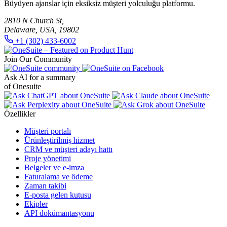
Büyüyen ajanslar için eksiksiz müşteri yolculuğu platformu.
2810 N Church St,
Delaware, USA, 19802
+1 (302) 433-6002
Join Our Community
Ask AI for a summary
of Onesuite
Özellikler
Müşteri portalı
Ürünleştirilmiş hizmet
CRM ve müşteri adayı hattı
Proje yönetimi
Belgeler ve e-imza
Faturalama ve ödeme
Zaman takibi
E-posta gelen kutusu
Ekipler
API dokümantasyonu