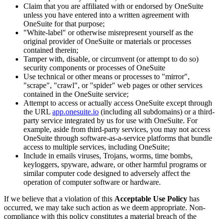
Claim that you are affiliated with or endorsed by OneSuite
unless you have entered into a written agreement with
OneSuite for that purpose;
"White-label" or otherwise misrepresent yourself as the
original provider of OneSuite or materials or processes
contained therein;
Tamper with, disable, or circumvent (or attempt to do so)
security components or processes of OneSuite
Use technical or other means or processes to "mirror",
"scrape", "crawl", or "spider" web pages or other services
contained in the OneSuite service;
Attempt to access or actually access OneSuite except through
the URL
app.onesuite.io
(including all subdomains) or a third-
party service integrated by us for use with OneSuite. For
example, aside from third-party services, you may not access
OneSuite through software-as-a-service platforms that bundle
access to multiple services, including OneSuite;
Include in emails viruses, Trojans, worms, time bombs,
keyloggers, spyware, adware, or other harmful programs or
similar computer code designed to adversely affect the
operation of computer software or hardware.
If we believe that a violation of this
Acceptable Use Policy
has
occurred, we may take such action as we deem appropriate. Non-
compliance with this policy constitutes a material breach of the