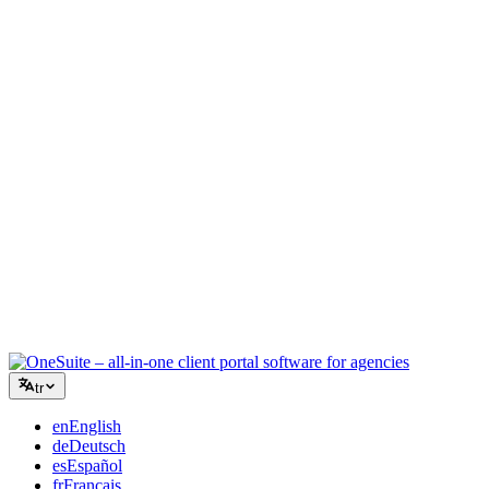
Yaratıcı Ajans
Briefler, geri bildirimler ve faturalandırma için tek çalışma alanı,
böylece yaratıcı enerjiniz işe odaklanır.
Danışmanlık
Teklifler, proje takibi ve faturalandırma bir arada, böylece
tavsiyeleriniz kadar profesyonel görünürsünüz.
BT Hizmetleri
Talepleri, sözleşmeleri ve müşteri portallarını düzinelerce SaaS
aracını birbirine bağlamadan yönetin.
tr
en
English
de
Deutsch
es
Español
fr
Français