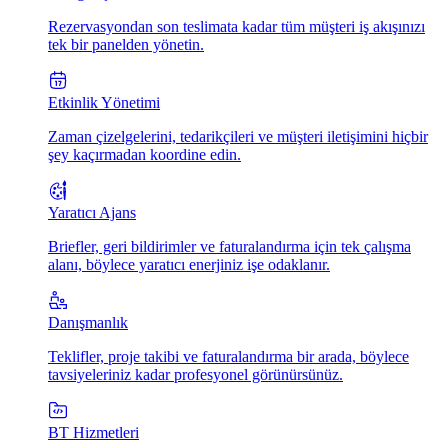
Rezervasyondan son teslimata kadar tüm müşteri iş akışınızı
tek bir panelden yönetin.
Etkinlik Yönetimi
Zaman çizelgelerini, tedarikçileri ve müşteri iletişimini hiçbir
şey kaçırmadan koordine edin.
Yaratıcı Ajans
Briefler, geri bildirimler ve faturalandırma için tek çalışma
alanı, böylece yaratıcı enerjiniz işe odaklanır.
Danışmanlık
Teklifler, proje takibi ve faturalandırma bir arada, böylece
tavsiyeleriniz kadar profesyonel görünürsünüz.
BT Hizmetleri