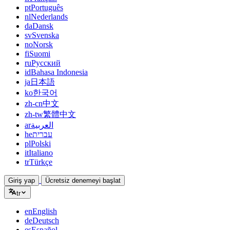
pt
Português
nl
Nederlands
da
Dansk
sv
Svenska
no
Norsk
fi
Suomi
ru
Русский
id
Bahasa Indonesia
ja
日本語
ko
한국어
zh-cn
中文
zh-tw
繁體中文
ar
العربية
he
עברית
pl
Polski
it
Italiano
tr
Türkçe
Giriş yap
Ücretsiz denemeyi başlat
tr
en
English
de
Deutsch
es
Español