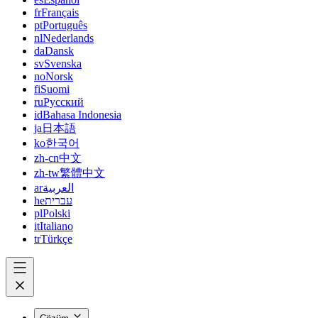
fr
Français
pt
Português
nl
Nederlands
da
Dansk
sv
Svenska
no
Norsk
fi
Suomi
ru
Русский
id
Bahasa Indonesia
ja
日本語
ko
한국어
zh-cn
中文
zh-tw
繁體中文
ar
العربية
he
עברית
pl
Polski
it
Italiano
tr
Türkçe