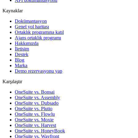
API dokümantasyonu
Kaynaklar
Dokümantasyon
Genel yol haritası
Ortaklık programına katıl
Ajans ortaklık programı
Hakkımızda
İletişim
Destek
Blog
Marka
Demo rezervasyonu yap
Karşılaştır
OneSuite vs. Bonsai
OneSuite vs. Assembly
OneSuite vs. Dubsado
OneSuite vs. Plutio
OneSuite vs. Flowlu
OneSuite vs. Moxie
OneSuite vs. Harvest
OneSuite vs. HoneyBook
OneSuite vs. Wayfront