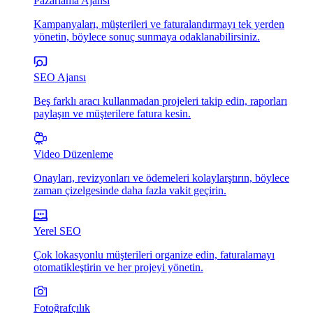
Pazarlama Ajansı
Kampanyaları, müşterileri ve faturalandırmayı tek yerden
yönetin, böylece sonuç sunmaya odaklanabilirsiniz.
SEO Ajansı
Beş farklı aracı kullanmadan projeleri takip edin, raporları
paylaşın ve müşterilere fatura kesin.
Video Düzenleme
Onayları, revizyonları ve ödemeleri kolaylarştırın, böylece
zaman çizelgesinde daha fazla vakit geçirin.
Yerel SEO
Çok lokasyonlu müşterileri organize edin, faturalamayı
otomatikleştirin ve her projeyi yönetin.
Fotoğrafçılık