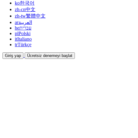
ko
한국어
zh-cn
中文
zh-tw
繁體中文
ar
العربية
he
עברית
pl
Polski
it
Italiano
tr
Türkçe
Giriş yap
Ücretsiz denemeyi başlat
Dokümantasyon
Kılavuzlar ve yardım belgeleri
İş Ortaklığı
Ortak olun ve birlikte kazanın
Entegrasyonlar