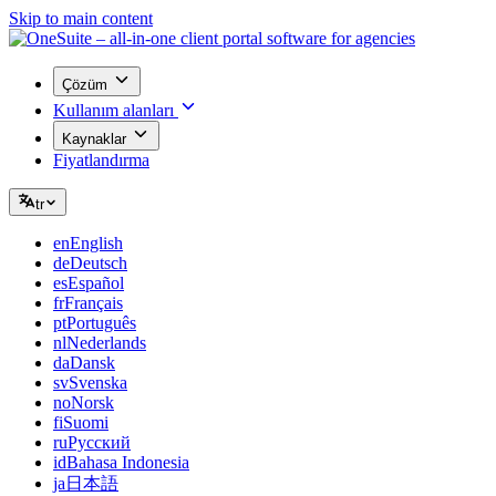
Skip to main content
Çözüm
Kullanım alanları
Kaynaklar
Fiyatlandırma
tr
en
English
de
Deutsch
es
Español
fr
Français
pt
Português
nl
Nederlands
da
Dansk
sv
Svenska
no
Norsk
fi
Suomi
ru
Русский
id
Bahasa Indonesia
ja
日本語