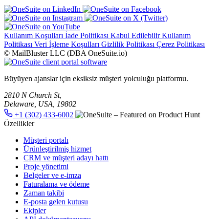
Kullanım Koşulları
İade Politikası
Kabul Edilebilir Kullanım
Politikası
Veri İşleme Koşulları
Gizlilik Politikası
Çerez Politikası
© MailBluster LLC (DBA OneSuite.io)
Büyüyen ajanslar için eksiksiz müşteri yolculuğu platformu.
2810 N Church St,
Delaware, USA, 19802
+1 (302) 433-6002
Özellikler
Müşteri portalı
Ürünleştirilmiş hizmet
CRM ve müşteri adayı hattı
Proje yönetimi
Belgeler ve e-imza
Faturalama ve ödeme
Zaman takibi
E-posta gelen kutusu
Ekipler