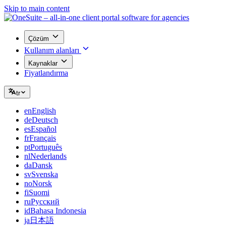
Skip to main content
Çözüm
Kullanım alanları
Kaynaklar
Fiyatlandırma
tr
en
English
de
Deutsch
es
Español
fr
Français
pt
Português
nl
Nederlands
da
Dansk
sv
Svenska
no
Norsk
fi
Suomi
ru
Русский
id
Bahasa Indonesia
ja
日本語