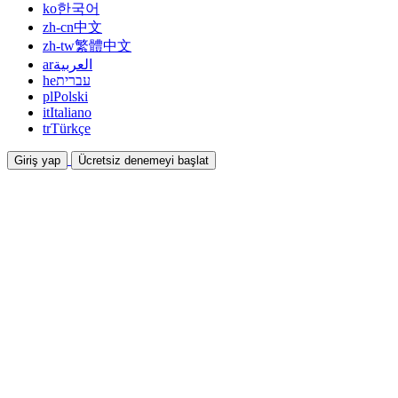
ko
한국어
zh-cn
中文
zh-tw
繁體中文
ar
العربية
he
עברית
pl
Polski
it
Italiano
tr
Türkçe
Giriş yap
Ücretsiz denemeyi başlat
Dokümantasyon
Kılavuzlar ve yardım belgeleri
İş Ortaklığı
Ortak olun ve birlikte kazanın
Entegrasyonlar