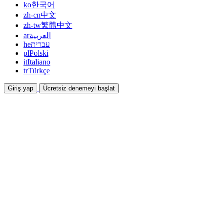
ko
한국어
zh-cn
中文
zh-tw
繁體中文
ar
العربية
he
עברית
pl
Polski
it
Italiano
tr
Türkçe
Giriş yap
Ücretsiz denemeyi başlat
Dokümantasyon
Kılavuzlar ve yardım belgeleri
İş Ortaklığı
Ortak olun ve birlikte kazanın
Entegrasyonlar