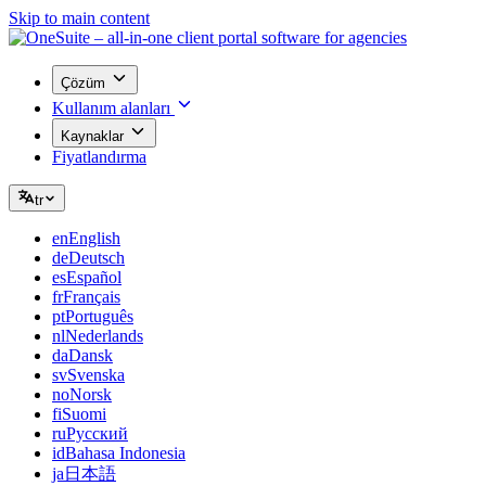
Skip to main content
Çözüm
Kullanım alanları
Kaynaklar
Fiyatlandırma
tr
en
English
de
Deutsch
es
Español
fr
Français
pt
Português
nl
Nederlands
da
Dansk
sv
Svenska
no
Norsk
fi
Suomi
ru
Русский
id
Bahasa Indonesia
ja
日本語