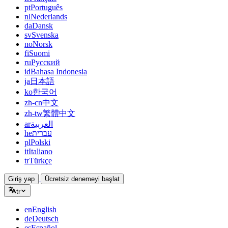
pt
Português
nl
Nederlands
da
Dansk
sv
Svenska
no
Norsk
fi
Suomi
ru
Русский
id
Bahasa Indonesia
ja
日本語
ko
한국어
zh-cn
中文
zh-tw
繁體中文
ar
العربية
he
עברית
pl
Polski
it
Italiano
tr
Türkçe
Giriş yap
Ücretsiz denemeyi başlat
tr
en
English
de
Deutsch
es
Español