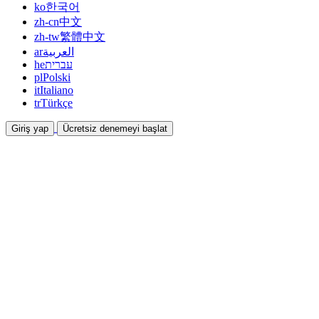
ko
한국어
zh-cn
中文
zh-tw
繁體中文
ar
العربية
he
עברית
pl
Polski
it
Italiano
tr
Türkçe
Giriş yap
Ücretsiz denemeyi başlat
Dokümantasyon
Kılavuzlar ve yardım belgeleri
İş Ortaklığı
Ortak olun ve birlikte kazanın
Entegrasyonlar