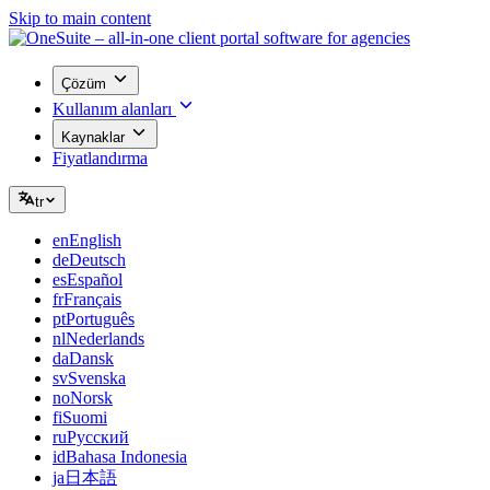
Skip to main content
Çözüm
Kullanım alanları
Kaynaklar
Fiyatlandırma
tr
en
English
de
Deutsch
es
Español
fr
Français
pt
Português
nl
Nederlands
da
Dansk
sv
Svenska
no
Norsk
fi
Suomi
ru
Русский
id
Bahasa Indonesia
ja
日本語