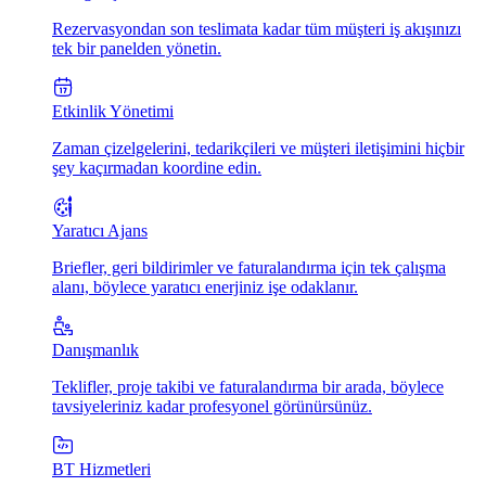
Rezervasyondan son teslimata kadar tüm müşteri iş akışınızı
tek bir panelden yönetin.
Etkinlik Yönetimi
Zaman çizelgelerini, tedarikçileri ve müşteri iletişimini hiçbir
şey kaçırmadan koordine edin.
Yaratıcı Ajans
Briefler, geri bildirimler ve faturalandırma için tek çalışma
alanı, böylece yaratıcı enerjiniz işe odaklanır.
Danışmanlık
Teklifler, proje takibi ve faturalandırma bir arada, böylece
tavsiyeleriniz kadar profesyonel görünürsünüz.
BT Hizmetleri