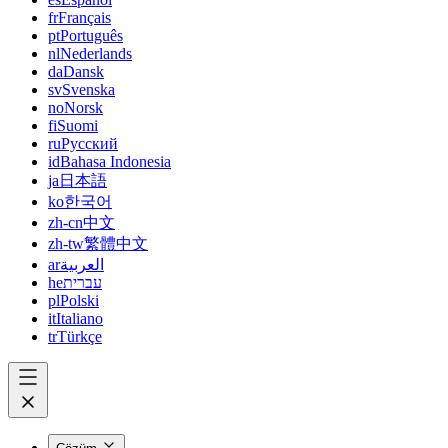
fr
Français
pt
Português
nl
Nederlands
da
Dansk
sv
Svenska
no
Norsk
fi
Suomi
ru
Русский
id
Bahasa Indonesia
ja
日本語
ko
한국어
zh-cn
中文
zh-tw
繁體中文
ar
العربية
he
עברית
pl
Polski
it
Italiano
tr
Türkçe