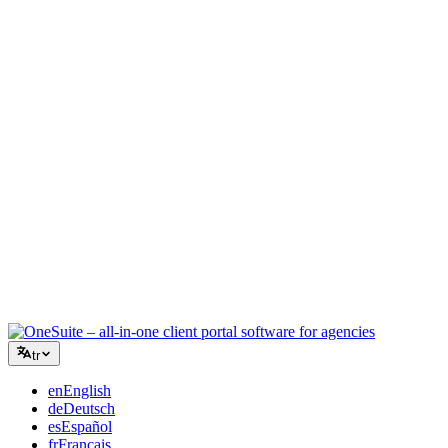
Yaratıcı Ajans
Briefler, geri bildirimler ve faturalandırma için tek çalışma alanı,
böylece yaratıcı enerjiniz işe odaklanır.
Danışmanlık
Teklifler, proje takibi ve faturalandırma bir arada, böylece
tavsiyeleriniz kadar profesyonel görünürsünüz.
BT Hizmetleri
Talepleri, sözleşmeleri ve müşteri portallarını düzinelerce SaaS
aracını birbirine bağlamadan yönetin.
tr
en
English
de
Deutsch
es
Español
fr
Français