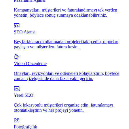
Pazarlama Ajansı
Kampanyaları, müşterileri ve faturalandırmayı tek yerden
yönetin, böylece sonuç sunmaya odaklanabilirsiniz.
SEO Ajansı
Beş farklı aracı kullanmadan projeleri takip edin, raporları
paylaşın ve müşterilere fatura kesin.
Video Düzenleme
Onayları, revizyonları ve ödemeleri kolaylarştırın, böylece
zaman çizelgesinde daha fazla vakit geçirin.
Yerel SEO
Çok lokasyonlu müşterileri organize edin, faturalamayı
otomatikleştirin ve her projeyi yönetin.
Fotoğrafçılık