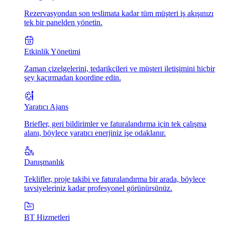
Rezervasyondan son teslimata kadar tüm müşteri iş akışınızı
tek bir panelden yönetin.
Etkinlik Yönetimi
Zaman çizelgelerini, tedarikçileri ve müşteri iletişimini hiçbir
şey kaçırmadan koordine edin.
Yaratıcı Ajans
Briefler, geri bildirimler ve faturalandırma için tek çalışma
alanı, böylece yaratıcı enerjiniz işe odaklanır.
Danışmanlık
Teklifler, proje takibi ve faturalandırma bir arada, böylece
tavsiyeleriniz kadar profesyonel görünürsünüz.
BT Hizmetleri