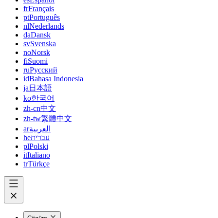
fr
Français
pt
Português
nl
Nederlands
da
Dansk
sv
Svenska
no
Norsk
fi
Suomi
ru
Русский
id
Bahasa Indonesia
ja
日本語
ko
한국어
zh-cn
中文
zh-tw
繁體中文
ar
العربية
he
עברית
pl
Polski
it
Italiano
tr
Türkçe