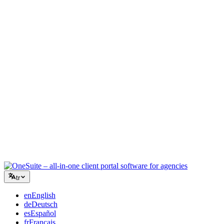
Yaratıcı Ajans
Briefler, geri bildirimler ve faturalandırma için tek çalışma alanı,
böylece yaratıcı enerjiniz işe odaklanır.
Danışmanlık
Teklifler, proje takibi ve faturalandırma bir arada, böylece
tavsiyeleriniz kadar profesyonel görünürsünüz.
BT Hizmetleri
Talepleri, sözleşmeleri ve müşteri portallarını düzinelerce SaaS
aracını birbirine bağlamadan yönetin.
tr
en
English
de
Deutsch
es
Español
fr
Français