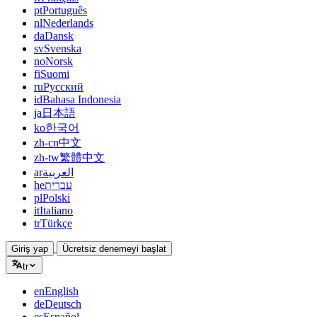
pt
Português
nl
Nederlands
da
Dansk
sv
Svenska
no
Norsk
fi
Suomi
ru
Русский
id
Bahasa Indonesia
ja
日本語
ko
한국어
zh-cn
中文
zh-tw
繁體中文
ar
العربية
he
עברית
pl
Polski
it
Italiano
tr
Türkçe
Giriş yap
Ücretsiz denemeyi başlat
tr
en
English
de
Deutsch
es
Español