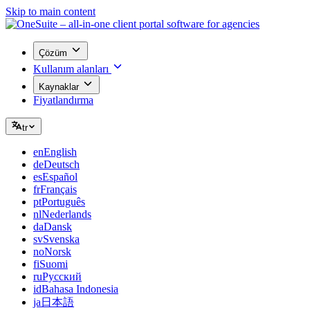
Skip to main content
Çözüm
Kullanım alanları
Kaynaklar
Fiyatlandırma
tr
en
English
de
Deutsch
es
Español
fr
Français
pt
Português
nl
Nederlands
da
Dansk
sv
Svenska
no
Norsk
fi
Suomi
ru
Русский
id
Bahasa Indonesia
ja
日本語