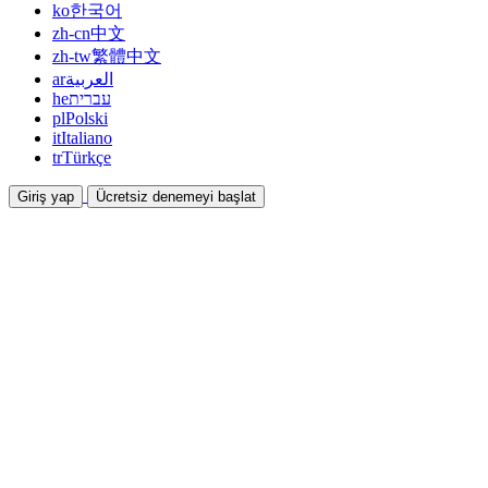
ko
한국어
zh-cn
中文
zh-tw
繁體中文
ar
العربية
he
עברית
pl
Polski
it
Italiano
tr
Türkçe
Giriş yap
Ücretsiz denemeyi başlat
Dokümantasyon
Kılavuzlar ve yardım belgeleri
İş Ortaklığı
Ortak olun ve birlikte kazanın
Entegrasyonlar