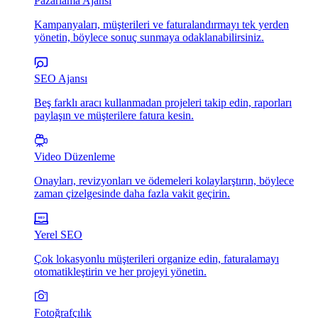
Pazarlama Ajansı
Kampanyaları, müşterileri ve faturalandırmayı tek yerden
yönetin, böylece sonuç sunmaya odaklanabilirsiniz.
SEO Ajansı
Beş farklı aracı kullanmadan projeleri takip edin, raporları
paylaşın ve müşterilere fatura kesin.
Video Düzenleme
Onayları, revizyonları ve ödemeleri kolaylarştırın, böylece
zaman çizelgesinde daha fazla vakit geçirin.
Yerel SEO
Çok lokasyonlu müşterileri organize edin, faturalamayı
otomatikleştirin ve her projeyi yönetin.
Fotoğrafçılık