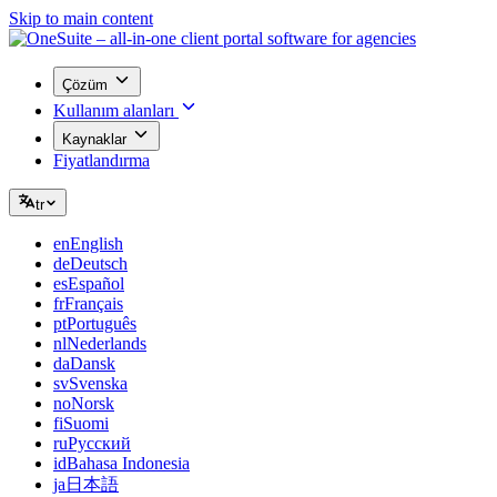
Skip to main content
Çözüm
Kullanım alanları
Kaynaklar
Fiyatlandırma
tr
en
English
de
Deutsch
es
Español
fr
Français
pt
Português
nl
Nederlands
da
Dansk
sv
Svenska
no
Norsk
fi
Suomi
ru
Русский
id
Bahasa Indonesia
ja
日本語