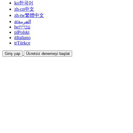
ko
한국어
zh-cn
中文
zh-tw
繁體中文
ar
العربية
he
עברית
pl
Polski
it
Italiano
tr
Türkçe
Giriş yap
Ücretsiz denemeyi başlat
Dokümantasyon
Kılavuzlar ve yardım belgeleri
İş Ortaklığı
Ortak olun ve birlikte kazanın
Entegrasyonlar