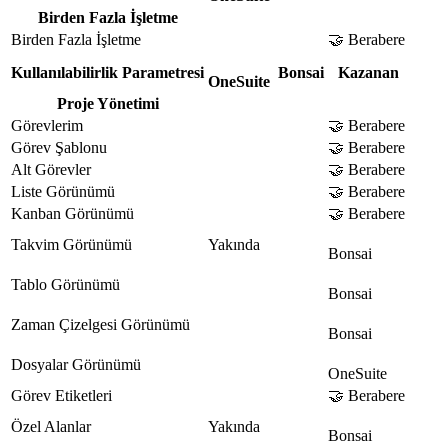
Birden Fazla İşletme
Birden Fazla İşletme
🤝 Berabere
Kullanılabilirlik Parametresi
Bonsai
Kazanan
OneSuite
Proje Yönetimi
Görevlerim
🤝 Berabere
Görev Şablonu
🤝 Berabere
Alt Görevler
🤝 Berabere
Liste Görünümü
🤝 Berabere
Kanban Görünümü
🤝 Berabere
Takvim Görünümü
Yakında
Bonsai
Tablo Görünümü
Bonsai
Zaman Çizelgesi Görünümü
Bonsai
Dosyalar Görünümü
OneSuite
Görev Etiketleri
🤝 Berabere
Özel Alanlar
Yakında
Bonsai