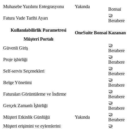
Muhasebe Yazılımı Entegrasyonu
Yakında
Bonsai
🤝
Fatura Vade Tarihi Ayarı
Berabere
Kullanılabilirlik Parametresi
OneSuite
Bonsai
Kazanan
Müşteri Portalı
🤝
Güvenli Giriş
Berabere
🤝
Proje işbirliği
Berabere
🤝
Self-servis Seçenekleri
Berabere
🤝
Belge Yönetimi
Berabere
🤝
Faturaları Görüntüleme ve İndirme
Berabere
🤝
Gerçek Zamanlı İşbirliği
Berabere
🤝
Müşteri Etkinlik Günlüğü
Yakında
Berabere
Müşteri erişimini ve eylemlerini
🤝