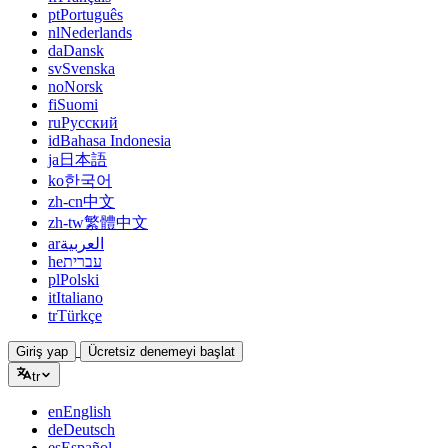
pt
Português
nl
Nederlands
da
Dansk
sv
Svenska
no
Norsk
fi
Suomi
ru
Русский
id
Bahasa Indonesia
ja
日本語
ko
한국어
zh-cn
中文
zh-tw
繁體中文
ar
العربية
he
עברית
pl
Polski
it
Italiano
tr
Türkçe
Giriş yap
Ücretsiz denemeyi başlat
tr
en
English
de
Deutsch
es
Español