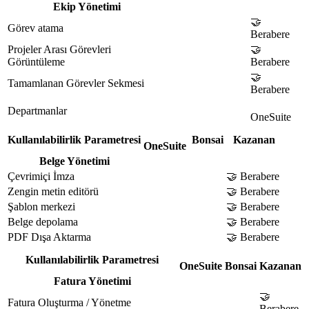
Ekip Yönetimi
🤝
Görev atama
Berabere
Projeler Arası Görevleri
🤝
Görüntüleme
Berabere
🤝
Tamamlanan Görevler Sekmesi
Berabere
Departmanlar
OneSuite
Kullanılabilirlik Parametresi
Bonsai
Kazanan
OneSuite
Belge Yönetimi
Çevrimiçi İmza
🤝 Berabere
Zengin metin editörü
🤝 Berabere
Şablon merkezi
🤝 Berabere
Belge depolama
🤝 Berabere
PDF Dışa Aktarma
🤝 Berabere
Kullanılabilirlik Parametresi
OneSuite
Bonsai
Kazanan
Fatura Yönetimi
🤝
Fatura Oluşturma / Yönetme
Berabere