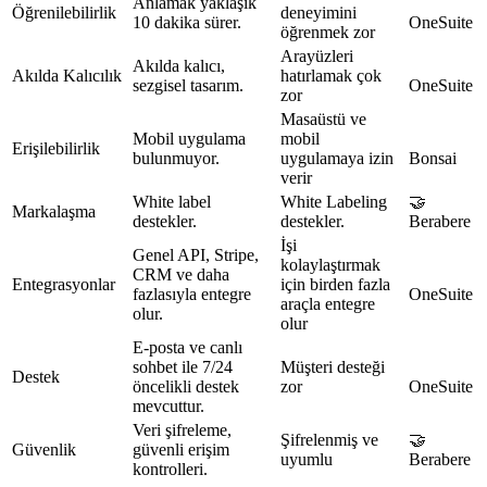
Anlamak yaklaşık
Öğrenilebilirlik
deneyimini
10 dakika sürer.
OneSuite
öğrenmek zor
Arayüzleri
Akılda kalıcı,
Akılda Kalıcılık
hatırlamak çok
sezgisel tasarım.
OneSuite
zor
Masaüstü ve
Mobil uygulama
mobil
Erişilebilirlik
bulunmuyor.
uygulamaya izin
Bonsai
verir
White label
White Labeling
🤝
Markalaşma
destekler.
destekler.
Berabere
İşi
Genel API, Stripe,
kolaylaştırmak
CRM ve daha
Entegrasyonlar
için birden fazla
fazlasıyla entegre
OneSuite
araçla entegre
olur.
olur
E-posta ve canlı
sohbet ile 7/24
Müşteri desteği
Destek
öncelikli destek
zor
OneSuite
mevcuttur.
Veri şifreleme,
Şifrelenmiş ve
🤝
Güvenlik
güvenli erişim
uyumlu
Berabere
kontrolleri.