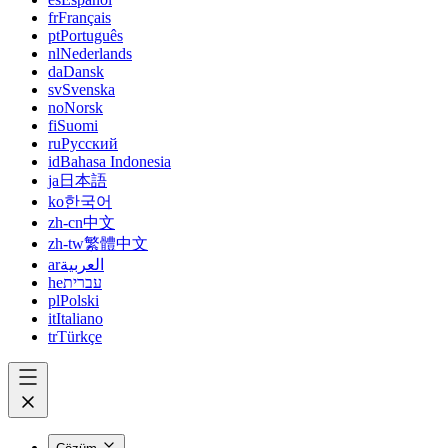
fr
Français
pt
Português
nl
Nederlands
da
Dansk
sv
Svenska
no
Norsk
fi
Suomi
ru
Русский
id
Bahasa Indonesia
ja
日本語
ko
한국어
zh-cn
中文
zh-tw
繁體中文
ar
العربية
he
עברית
pl
Polski
it
Italiano
tr
Türkçe