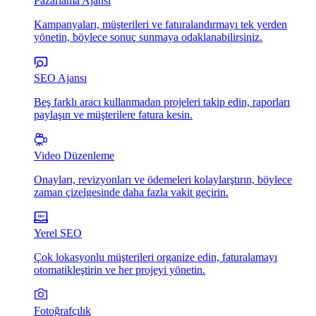
Pazarlama Ajansı
Kampanyaları, müşterileri ve faturalandırmayı tek yerden
yönetin, böylece sonuç sunmaya odaklanabilirsiniz.
SEO Ajansı
Beş farklı aracı kullanmadan projeleri takip edin, raporları
paylaşın ve müşterilere fatura kesin.
Video Düzenleme
Onayları, revizyonları ve ödemeleri kolaylarştırın, böylece
zaman çizelgesinde daha fazla vakit geçirin.
Yerel SEO
Çok lokasyonlu müşterileri organize edin, faturalamayı
otomatikleştirin ve her projeyi yönetin.
Fotoğrafçılık