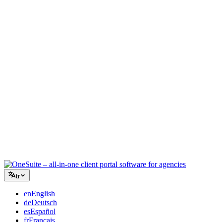
Yaratıcı Ajans
Briefler, geri bildirimler ve faturalandırma için tek çalışma alanı,
böylece yaratıcı enerjiniz işe odaklanır.
Danışmanlık
Teklifler, proje takibi ve faturalandırma bir arada, böylece
tavsiyeleriniz kadar profesyonel görünürsünüz.
BT Hizmetleri
Talepleri, sözleşmeleri ve müşteri portallarını düzinelerce SaaS
aracını birbirine bağlamadan yönetin.
tr
en
English
de
Deutsch
es
Español
fr
Français