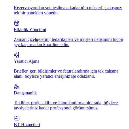
Rezervasyondan son teslimata kadar tüm müşteri iş akışınızı
tek bir panelden yönetin.
Etkinlik Yönetimi
Zaman çizelgelerini, tedarikçileri ve müşteri iletişimini hiçbir
şey kaçırmadan koordine edin.
Yaratıcı Ajans
Briefler, geri bildirimler ve faturalandırma için tek çalışma
alanı, böylece yaratıcı enerjiniz işe odaklanır.
Danışmanlık
Teklifler, proje takibi ve faturalandırma bir arada, böylece
tavsiyeleriniz kadar profesyonel görünürsünüz.
BT Hizmetleri