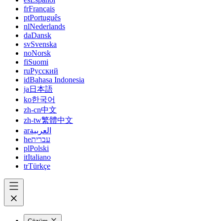
fr
Français
pt
Português
nl
Nederlands
da
Dansk
sv
Svenska
no
Norsk
fi
Suomi
ru
Русский
id
Bahasa Indonesia
ja
日本語
ko
한국어
zh-cn
中文
zh-tw
繁體中文
ar
العربية
he
עברית
pl
Polski
it
Italiano
tr
Türkçe