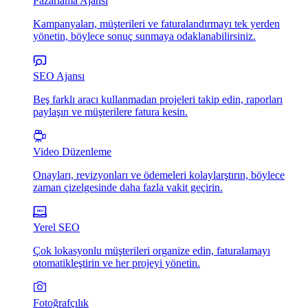
Pazarlama Ajansı
Kampanyaları, müşterileri ve faturalandırmayı tek yerden
yönetin, böylece sonuç sunmaya odaklanabilirsiniz.
SEO Ajansı
Beş farklı aracı kullanmadan projeleri takip edin, raporları
paylaşın ve müşterilere fatura kesin.
Video Düzenleme
Onayları, revizyonları ve ödemeleri kolaylarştırın, böylece
zaman çizelgesinde daha fazla vakit geçirin.
Yerel SEO
Çok lokasyonlu müşterileri organize edin, faturalamayı
otomatikleştirin ve her projeyi yönetin.
Fotoğrafçılık