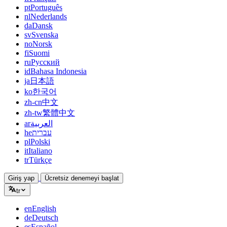
pt
Português
nl
Nederlands
da
Dansk
sv
Svenska
no
Norsk
fi
Suomi
ru
Русский
id
Bahasa Indonesia
ja
日本語
ko
한국어
zh-cn
中文
zh-tw
繁體中文
ar
العربية
he
עברית
pl
Polski
it
Italiano
tr
Türkçe
Giriş yap
Ücretsiz denemeyi başlat
tr
en
English
de
Deutsch
es
Español