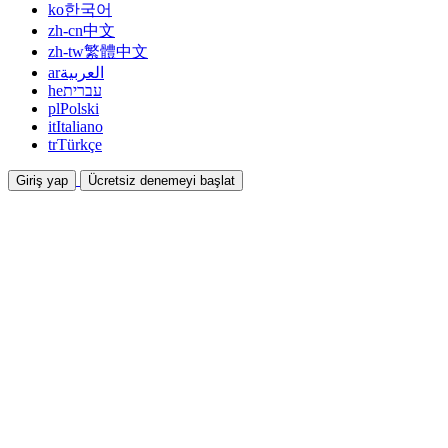
ko
한국어
zh-cn
中文
zh-tw
繁體中文
ar
العربية
he
עברית
pl
Polski
it
Italiano
tr
Türkçe
Giriş yap
Ücretsiz denemeyi başlat
Dokümantasyon
Kılavuzlar ve yardım belgeleri
İş Ortaklığı
Ortak olun ve birlikte kazanın
Entegrasyonlar