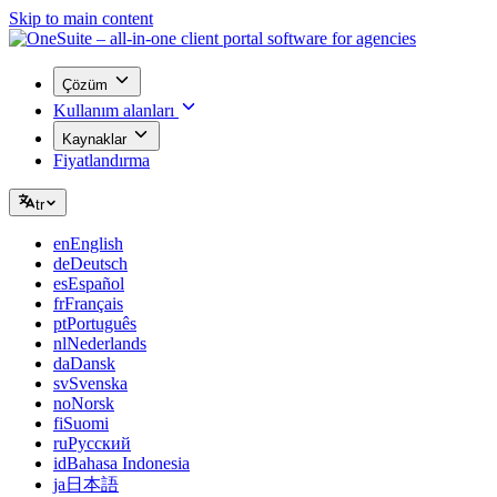
Skip to main content
Çözüm
Kullanım alanları
Kaynaklar
Fiyatlandırma
tr
en
English
de
Deutsch
es
Español
fr
Français
pt
Português
nl
Nederlands
da
Dansk
sv
Svenska
no
Norsk
fi
Suomi
ru
Русский
id
Bahasa Indonesia
ja
日本語