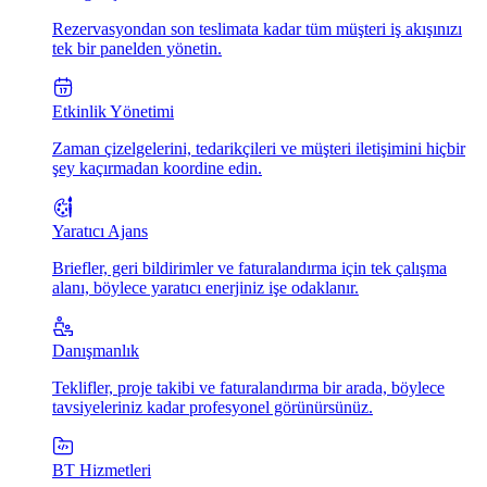
Rezervasyondan son teslimata kadar tüm müşteri iş akışınızı
tek bir panelden yönetin.
Etkinlik Yönetimi
Zaman çizelgelerini, tedarikçileri ve müşteri iletişimini hiçbir
şey kaçırmadan koordine edin.
Yaratıcı Ajans
Briefler, geri bildirimler ve faturalandırma için tek çalışma
alanı, böylece yaratıcı enerjiniz işe odaklanır.
Danışmanlık
Teklifler, proje takibi ve faturalandırma bir arada, böylece
tavsiyeleriniz kadar profesyonel görünürsünüz.
BT Hizmetleri