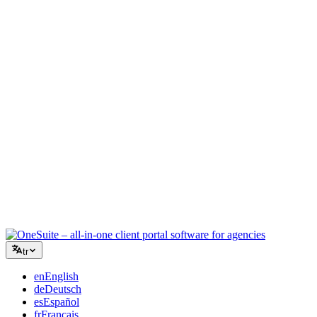
Yaratıcı Ajans
Briefler, geri bildirimler ve faturalandırma için tek çalışma alanı,
böylece yaratıcı enerjiniz işe odaklanır.
Danışmanlık
Teklifler, proje takibi ve faturalandırma bir arada, böylece
tavsiyeleriniz kadar profesyonel görünürsünüz.
BT Hizmetleri
Talepleri, sözleşmeleri ve müşteri portallarını düzinelerce SaaS
aracını birbirine bağlamadan yönetin.
tr
en
English
de
Deutsch
es
Español
fr
Français