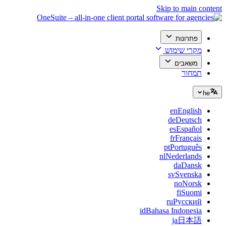
Skip to main content
פתרונות
מקרי שימוש
משאבים
תמחור
he
en
English
de
Deutsch
es
Español
fr
Français
pt
Português
nl
Nederlands
da
Dansk
sv
Svenska
no
Norsk
fi
Suomi
ru
Русский
id
Bahasa Indonesia
ja
日本語