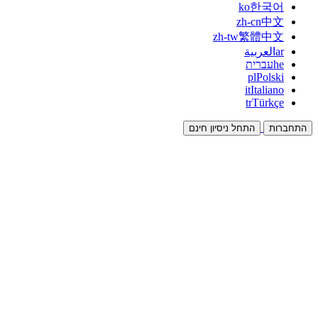
ko
한국어
zh-cn
中文
zh-tw
繁體中文
ar
العربية
he
עברית
pl
Polski
it
Italiano
tr
Türkçe
התחברות
התחל ניסיון חינם
תיעוד
מדריכים ומסמכי עזרה
שותפים
שותפו והרוויחו יחד
אינטגרציות