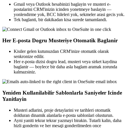
Gmail veya Outlook hesabinizi baglayin ve musteri e-
postalarini CRM'inizin icinden yonetmeye baslayin —
yonlendirme yok, BCC hileleri yok, sekmeler arasi gecis yok.
Tek baglanti, bir dakikadan kisa surede tamamlandi.
Her E-posta Dogru Musteriye Otomatik Baglanir
Kisiler gelen kutunuzdan CRM'inize otomatik olarak
senkronize edilir.
Her e-posta dizisi dogru lead, musteri veya sirket kaydina
baglanir — boylece bir daha asla baglam aramak zorunda
kalmazsiniz.
Yeniden Kullanilabilir Sablonlarla Saniyeler Icinde
Yanitlayin
Musteri adlarini, proje detaylarini ve tarihleri otomatik
dolduran dinamik alanlarla e-posta sablonlari olusturun.
Ayni yaniti tekrar tekrar yazmayi birakin. Tutarli kalin, daha
hizli gonderin ve her mesaji gonderilmeden once