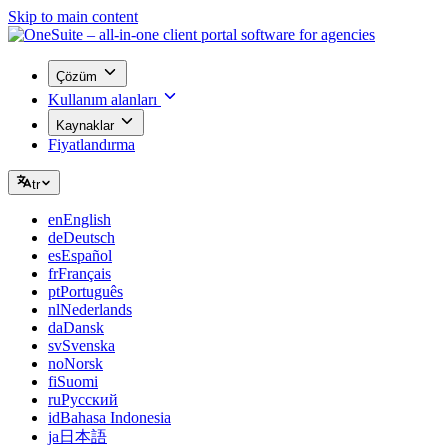
Skip to main content
Çözüm
Kullanım alanları
Kaynaklar
Fiyatlandırma
tr
en
English
de
Deutsch
es
Español
fr
Français
pt
Português
nl
Nederlands
da
Dansk
sv
Svenska
no
Norsk
fi
Suomi
ru
Русский
id
Bahasa Indonesia
ja
日本語