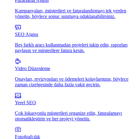
Pazarlama Ajansı
Kampanyaları, müşterileri ve faturalandırmayı tek yerden
yönetin, böylece sonuç sunmaya odaklanabilirsiniz.
SEO Ajansı
Beş farklı aracı kullanmadan projeleri takip edin, raporları
paylaşın ve müşterilere fatura kesin.
Video Düzenleme
Onayları, revizyonları ve ödemeleri kolaylarştırın, böylece
zaman çizelgesinde daha fazla vakit geçirin.
Yerel SEO
Çok lokasyonlu müşterileri organize edin, faturalamayı
otomatikleştirin ve her projeyi yönetin.
Fotoğrafçılık