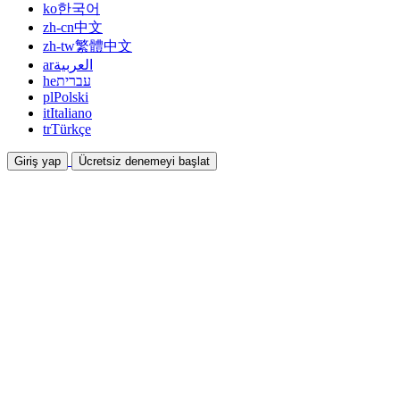
ko
한국어
zh-cn
中文
zh-tw
繁體中文
ar
العربية
he
עברית
pl
Polski
it
Italiano
tr
Türkçe
Giriş yap
Ücretsiz denemeyi başlat
Dokümantasyon
Kılavuzlar ve yardım belgeleri
İş Ortaklığı
Ortak olun ve birlikte kazanın
Entegrasyonlar