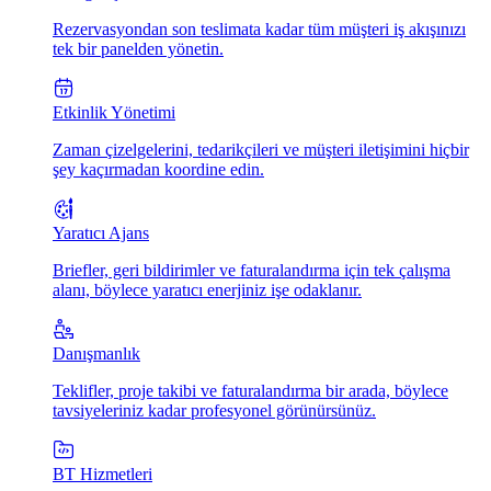
Rezervasyondan son teslimata kadar tüm müşteri iş akışınızı
tek bir panelden yönetin.
Etkinlik Yönetimi
Zaman çizelgelerini, tedarikçileri ve müşteri iletişimini hiçbir
şey kaçırmadan koordine edin.
Yaratıcı Ajans
Briefler, geri bildirimler ve faturalandırma için tek çalışma
alanı, böylece yaratıcı enerjiniz işe odaklanır.
Danışmanlık
Teklifler, proje takibi ve faturalandırma bir arada, böylece
tavsiyeleriniz kadar profesyonel görünürsünüz.
BT Hizmetleri