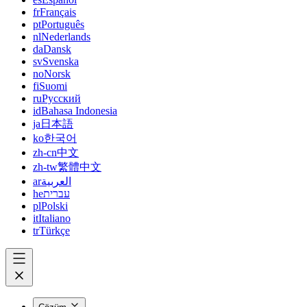
fr
Français
pt
Português
nl
Nederlands
da
Dansk
sv
Svenska
no
Norsk
fi
Suomi
ru
Русский
id
Bahasa Indonesia
ja
日本語
ko
한국어
zh-cn
中文
zh-tw
繁體中文
ar
العربية
he
עברית
pl
Polski
it
Italiano
tr
Türkçe