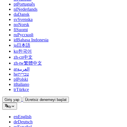
pt
Português
nl
Nederlands
da
Dansk
sv
Svenska
no
Norsk
fi
Suomi
ru
Русский
id
Bahasa Indonesia
ja
日本語
ko
한국어
zh-cn
中文
zh-tw
繁體中文
ar
العربية
he
עברית
pl
Polski
it
Italiano
tr
Türkçe
Giriş yap
Ücretsiz denemeyi başlat
tr
en
English
de
Deutsch
es
Español