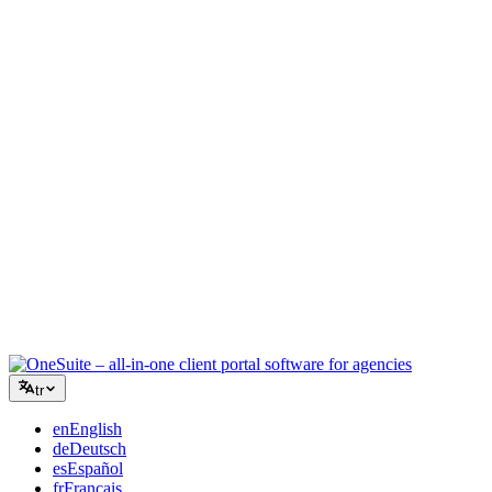
Yaratıcı Ajans
Briefler, geri bildirimler ve faturalandırma için tek çalışma alanı,
böylece yaratıcı enerjiniz işe odaklanır.
Danışmanlık
Teklifler, proje takibi ve faturalandırma bir arada, böylece
tavsiyeleriniz kadar profesyonel görünürsünüz.
BT Hizmetleri
Talepleri, sözleşmeleri ve müşteri portallarını düzinelerce SaaS
aracını birbirine bağlamadan yönetin.
tr
en
English
de
Deutsch
es
Español
fr
Français