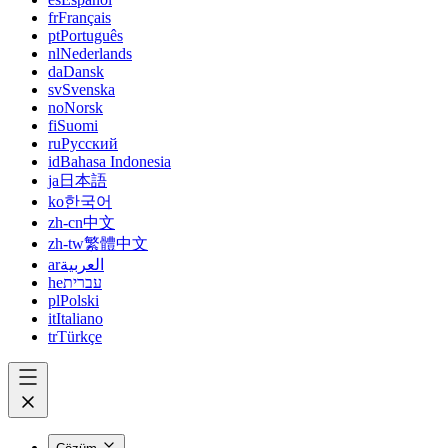
fr
Français
pt
Português
nl
Nederlands
da
Dansk
sv
Svenska
no
Norsk
fi
Suomi
ru
Русский
id
Bahasa Indonesia
ja
日本語
ko
한국어
zh-cn
中文
zh-tw
繁體中文
ar
العربية
he
עברית
pl
Polski
it
Italiano
tr
Türkçe