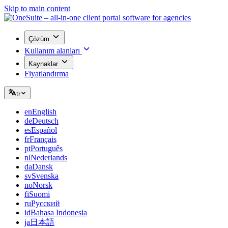
Skip to main content
Çözüm
Kullanım alanları
Kaynaklar
Fiyatlandırma
tr
en
English
de
Deutsch
es
Español
fr
Français
pt
Português
nl
Nederlands
da
Dansk
sv
Svenska
no
Norsk
fi
Suomi
ru
Русский
id
Bahasa Indonesia
ja
日本語