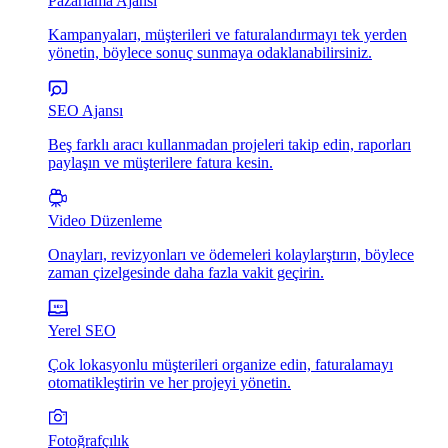
Pazarlama Ajansı
Kampanyaları, müşterileri ve faturalandırmayı tek yerden
yönetin, böylece sonuç sunmaya odaklanabilirsiniz.
SEO Ajansı
Beş farklı aracı kullanmadan projeleri takip edin, raporları
paylaşın ve müşterilere fatura kesin.
Video Düzenleme
Onayları, revizyonları ve ödemeleri kolaylarştırın, böylece
zaman çizelgesinde daha fazla vakit geçirin.
Yerel SEO
Çok lokasyonlu müşterileri organize edin, faturalamayı
otomatikleştirin ve her projeyi yönetin.
Fotoğrafçılık