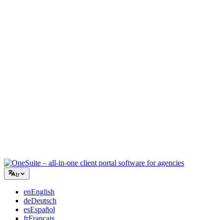
Yaratıcı Ajans
Briefler, geri bildirimler ve faturalandırma için tek çalışma alanı,
böylece yaratıcı enerjiniz işe odaklanır.
Danışmanlık
Teklifler, proje takibi ve faturalandırma bir arada, böylece
tavsiyeleriniz kadar profesyonel görünürsünüz.
BT Hizmetleri
Talepleri, sözleşmeleri ve müşteri portallarını düzinelerce SaaS
aracını birbirine bağlamadan yönetin.
tr
en
English
de
Deutsch
es
Español
fr
Français