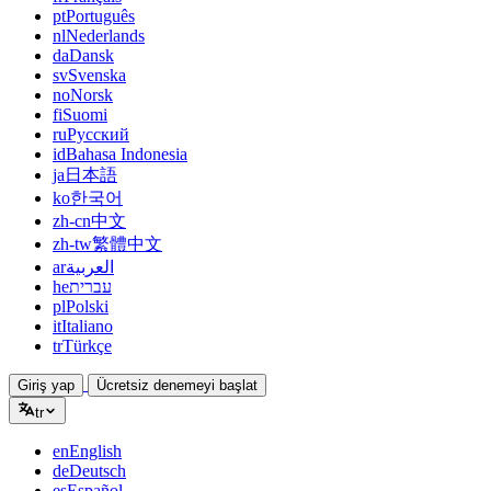
pt
Português
nl
Nederlands
da
Dansk
sv
Svenska
no
Norsk
fi
Suomi
ru
Русский
id
Bahasa Indonesia
ja
日本語
ko
한국어
zh-cn
中文
zh-tw
繁體中文
ar
العربية
he
עברית
pl
Polski
it
Italiano
tr
Türkçe
Giriş yap
Ücretsiz denemeyi başlat
tr
en
English
de
Deutsch
es
Español