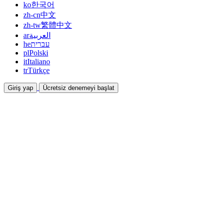
ko
한국어
zh-cn
中文
zh-tw
繁體中文
ar
العربية
he
עברית
pl
Polski
it
Italiano
tr
Türkçe
Giriş yap
Ücretsiz denemeyi başlat
Dokümantasyon
Kılavuzlar ve yardım belgeleri
İş Ortaklığı
Ortak olun ve birlikte kazanın
Entegrasyonlar