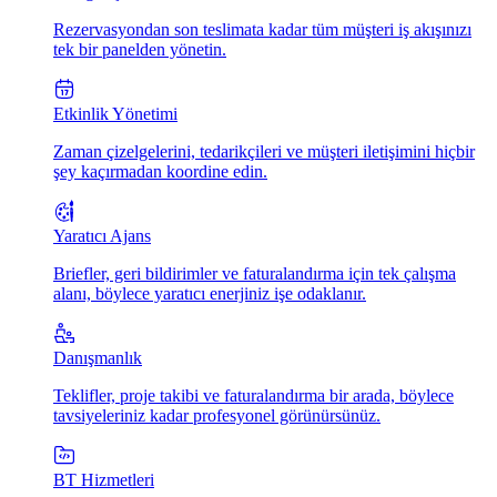
Rezervasyondan son teslimata kadar tüm müşteri iş akışınızı
tek bir panelden yönetin.
Etkinlik Yönetimi
Zaman çizelgelerini, tedarikçileri ve müşteri iletişimini hiçbir
şey kaçırmadan koordine edin.
Yaratıcı Ajans
Briefler, geri bildirimler ve faturalandırma için tek çalışma
alanı, böylece yaratıcı enerjiniz işe odaklanır.
Danışmanlık
Teklifler, proje takibi ve faturalandırma bir arada, böylece
tavsiyeleriniz kadar profesyonel görünürsünüz.
BT Hizmetleri