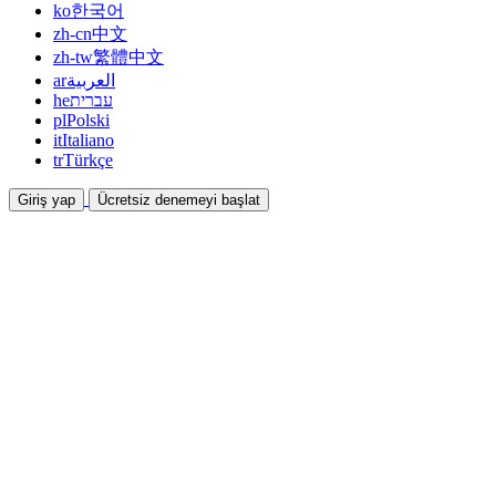
ko
한국어
zh-cn
中文
zh-tw
繁體中文
ar
العربية
he
עברית
pl
Polski
it
Italiano
tr
Türkçe
Giriş yap
Ücretsiz denemeyi başlat
Dokümantasyon
Kılavuzlar ve yardım belgeleri
İş Ortaklığı
Ortak olun ve birlikte kazanın
Entegrasyonlar