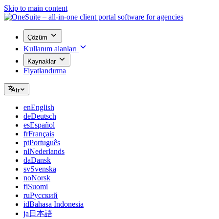
Skip to main content
Çözüm
Kullanım alanları
Kaynaklar
Fiyatlandırma
tr
en
English
de
Deutsch
es
Español
fr
Français
pt
Português
nl
Nederlands
da
Dansk
sv
Svenska
no
Norsk
fi
Suomi
ru
Русский
id
Bahasa Indonesia
ja
日本語