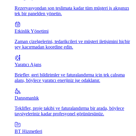
Rezervasyondan son teslimata kadar tüm müşteri iş akışınızı
tek bir panelden yönetin.
Etkinlik Yönetimi
Zaman çizelgelerini, tedarikçileri ve müşteri iletişimini hiçbir
şey kaçırmadan koordine edin.
Yaratıcı Ajans
Briefler, geri bildirimler ve faturalandırma için tek çalışma
alanı, böylece yaratıcı enerjiniz işe odaklanır.
Danışmanlık
Teklifler, proje takibi ve faturalandırma bir arada, böylece
tavsiyeleriniz kadar profesyonel görünürsünüz.
BT Hizmetleri