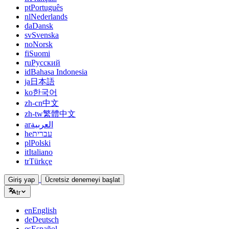
pt
Português
nl
Nederlands
da
Dansk
sv
Svenska
no
Norsk
fi
Suomi
ru
Русский
id
Bahasa Indonesia
ja
日本語
ko
한국어
zh-cn
中文
zh-tw
繁體中文
ar
العربية
he
עברית
pl
Polski
it
Italiano
tr
Türkçe
Giriş yap
Ücretsiz denemeyi başlat
tr
en
English
de
Deutsch
es
Español