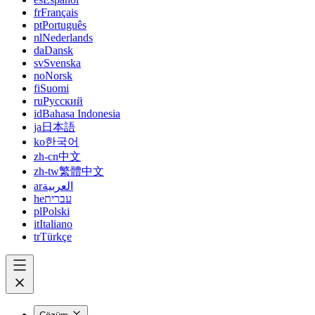
fr
Français
pt
Português
nl
Nederlands
da
Dansk
sv
Svenska
no
Norsk
fi
Suomi
ru
Русский
id
Bahasa Indonesia
ja
日本語
ko
한국어
zh-cn
中文
zh-tw
繁體中文
ar
العربية
he
עברית
pl
Polski
it
Italiano
tr
Türkçe