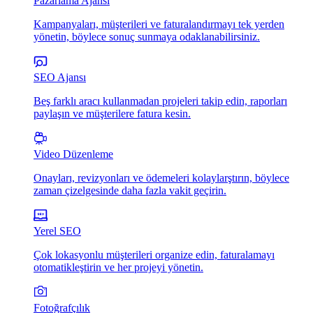
Pazarlama Ajansı
Kampanyaları, müşterileri ve faturalandırmayı tek yerden
yönetin, böylece sonuç sunmaya odaklanabilirsiniz.
SEO Ajansı
Beş farklı aracı kullanmadan projeleri takip edin, raporları
paylaşın ve müşterilere fatura kesin.
Video Düzenleme
Onayları, revizyonları ve ödemeleri kolaylarştırın, böylece
zaman çizelgesinde daha fazla vakit geçirin.
Yerel SEO
Çok lokasyonlu müşterileri organize edin, faturalamayı
otomatikleştirin ve her projeyi yönetin.
Fotoğrafçılık