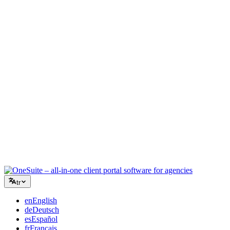
Yaratıcı Ajans
Briefler, geri bildirimler ve faturalandırma için tek çalışma alanı,
böylece yaratıcı enerjiniz işe odaklanır.
Danışmanlık
Teklifler, proje takibi ve faturalandırma bir arada, böylece
tavsiyeleriniz kadar profesyonel görünürsünüz.
BT Hizmetleri
Talepleri, sözleşmeleri ve müşteri portallarını düzinelerce SaaS
aracını birbirine bağlamadan yönetin.
tr
en
English
de
Deutsch
es
Español
fr
Français