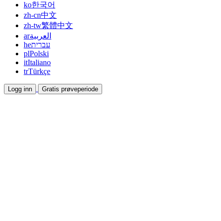
ko
한국어
zh-cn
中文
zh-tw
繁體中文
ar
العربية
he
עברית
pl
Polski
it
Italiano
tr
Türkçe
Logg inn
Gratis prøveperiode
Dokumentasjon
Veiledninger og hjelpedokumenter
Affiliate
Bli partner og tjen sammen
Integrasjoner