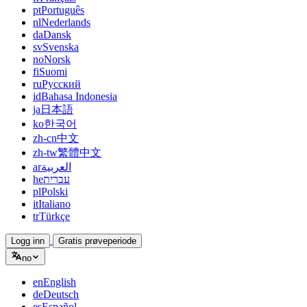
pt
Português
nl
Nederlands
da
Dansk
sv
Svenska
no
Norsk
fi
Suomi
ru
Русский
id
Bahasa Indonesia
ja
日本語
ko
한국어
zh-cn
中文
zh-tw
繁體中文
ar
العربية
he
עברית
pl
Polski
it
Italiano
tr
Türkçe
Logg inn
Gratis prøveperiode
no
en
English
de
Deutsch
es
Español