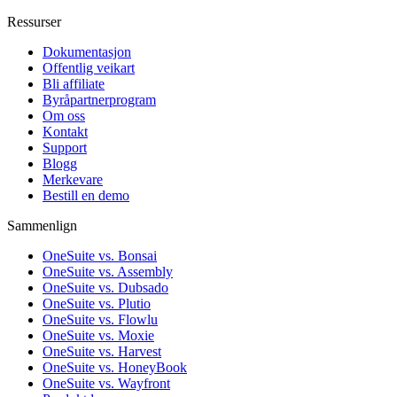
Ressurser
Dokumentasjon
Offentlig veikart
Bli affiliate
Byråpartnerprogram
Om oss
Kontakt
Support
Blogg
Merkevare
Bestill en demo
Sammenlign
OneSuite vs. Bonsai
OneSuite vs. Assembly
OneSuite vs. Dubsado
OneSuite vs. Plutio
OneSuite vs. Flowlu
OneSuite vs. Moxie
OneSuite vs. Harvest
OneSuite vs. HoneyBook
OneSuite vs. Wayfront