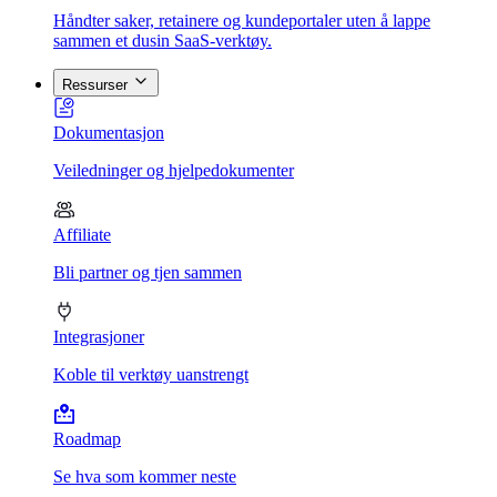
Håndter saker, retainere og kundeportaler uten å lappe
sammen et dusin SaaS-verktøy.
Ressurser
Dokumentasjon
Veiledninger og hjelpedokumenter
Affiliate
Bli partner og tjen sammen
Integrasjoner
Koble til verktøy uanstrengt
Roadmap
Se hva som kommer neste