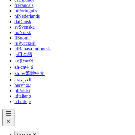
fr
Français
pt
Português
nl
Nederlands
da
Dansk
sv
Svenska
no
Norsk
fi
Suomi
ru
Русский
id
Bahasa Indonesia
ja
日本語
ko
한국어
zh-cn
中文
zh-tw
繁體中文
ar
العربية
he
עברית
pl
Polski
it
Italiano
tr
Türkçe