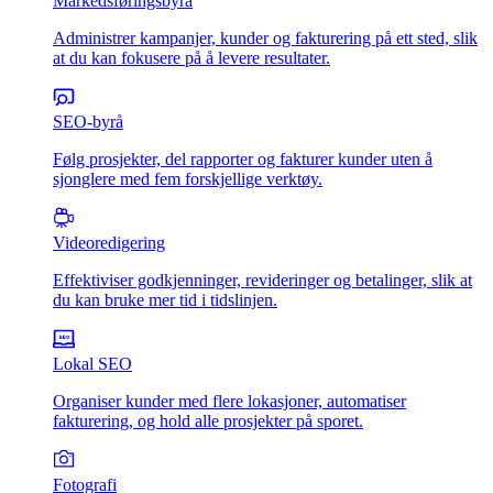
Markedsføringsbyrå
Administrer kampanjer, kunder og fakturering på ett sted, slik
at du kan fokusere på å levere resultater.
SEO-byrå
Følg prosjekter, del rapporter og fakturer kunder uten å
sjonglere med fem forskjellige verktøy.
Videoredigering
Effektiviser godkjenninger, revideringer og betalinger, slik at
du kan bruke mer tid i tidslinjen.
Lokal SEO
Organiser kunder med flere lokasjoner, automatiser
fakturering, og hold alle prosjekter på sporet.
Fotografi