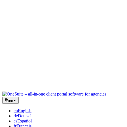
Kreativt byrå
Ett arbeidsrom for briefer, tilbakemeldinger og fakturering, slik at
den kreative energien din blir på arbeidet.
Rådgivning
Tilbud, prosjektoppfølging og fakturering samlet, slik at du ser like
profesjonell ut som rådene dine.
IT-tjenester
Håndter saker, retainere og kundeportaler uten å lappe sammen et
dusin SaaS-verktøy.
no
en
English
de
Deutsch
es
Español
fr
Français