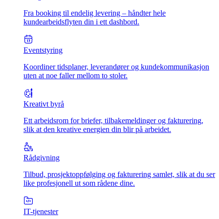
Fra booking til endelig levering – håndter hele
kundearbeidsflyten din i ett dashbord.
Eventstyring
Koordiner tidsplaner, leverandører og kundekommunikasjon
uten at noe faller mellom to stoler.
Kreativt byrå
Ett arbeidsrom for briefer, tilbakemeldinger og fakturering,
slik at den kreative energien din blir på arbeidet.
Rådgivning
Tilbud, prosjektoppfølging og fakturering samlet, slik at du ser
like profesjonell ut som rådene dine.
IT-tjenester