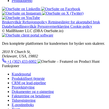
Produktdemo
Brukervilkår
Refusjonspolicy
Retningslinjer for akseptabel bruk
Databehandlingsvilkår
Personvernerklæring
Cookie-policy
© MailBluster LLC (DBA OneSuite.io)
Den komplette plattformen for kundereisen for byråer som skalerer.
2810 N Church St,
Delaware, USA, 19802
+1 (302) 433-6002
Funksjoner
Kundeportal
Produktifisert tjeneste
CRM og lead-pipeline
Prosjektstyring
Dokumenter og e-signering
Fakturering og betalinger
Tidsregistrering
E-postinnboks