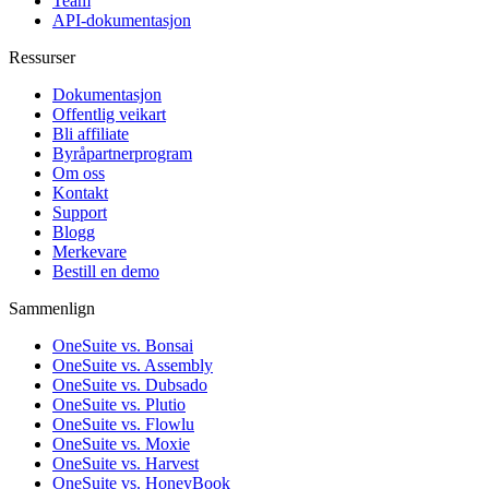
Team
API-dokumentasjon
Ressurser
Dokumentasjon
Offentlig veikart
Bli affiliate
Byråpartnerprogram
Om oss
Kontakt
Support
Blogg
Merkevare
Bestill en demo
Sammenlign
OneSuite vs. Bonsai
OneSuite vs. Assembly
OneSuite vs. Dubsado
OneSuite vs. Plutio
OneSuite vs. Flowlu
OneSuite vs. Moxie
OneSuite vs. Harvest
OneSuite vs. HoneyBook