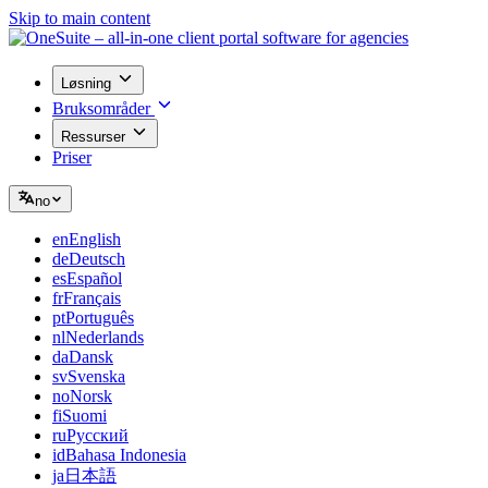
Skip to main content
Løsning
Bruksområder
Ressurser
Priser
no
en
English
de
Deutsch
es
Español
fr
Français
pt
Português
nl
Nederlands
da
Dansk
sv
Svenska
no
Norsk
fi
Suomi
ru
Русский
id
Bahasa Indonesia
ja
日本語