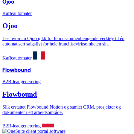
Ojoo
Kaffeautomater
Ojoo
Les hvordan Ojoo gikk fra fem usammenhengende verktøy til én
automatisert salgsflyt for hele franchisevirksomheten sin.
Kaffeautomater
Flowbound
B2B-leadgenerering
Flowbound
Slik erstattet Flowbound Notion og samlet CRM, prosjekter og
dokumenter i ett arbeidsområde.
B2B-leadgenerering