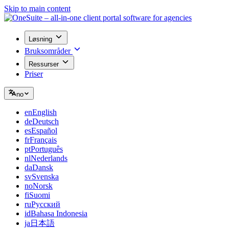
Skip to main content
Løsning
Bruksområder
Ressurser
Priser
no
en
English
de
Deutsch
es
Español
fr
Français
pt
Português
nl
Nederlands
da
Dansk
sv
Svenska
no
Norsk
fi
Suomi
ru
Русский
id
Bahasa Indonesia
ja
日本語