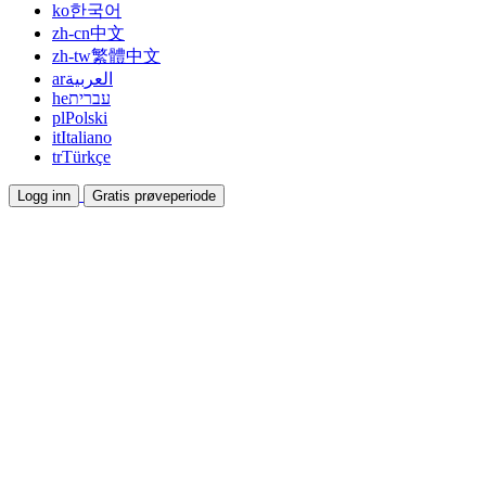
ko
한국어
zh-cn
中文
zh-tw
繁體中文
ar
العربية
he
עברית
pl
Polski
it
Italiano
tr
Türkçe
Logg inn
Gratis prøveperiode
Dokumentasjon
Veiledninger og hjelpedokumenter
Affiliate
Bli partner og tjen sammen
Integrasjoner