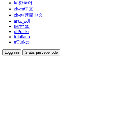
ko
한국어
zh-cn
中文
zh-tw
繁體中文
ar
العربية
he
עברית
pl
Polski
it
Italiano
tr
Türkçe
Logg inn
Gratis prøveperiode
Dokumentasjon
Veiledninger og hjelpedokumenter
Affiliate
Bli partner og tjen sammen
Integrasjoner