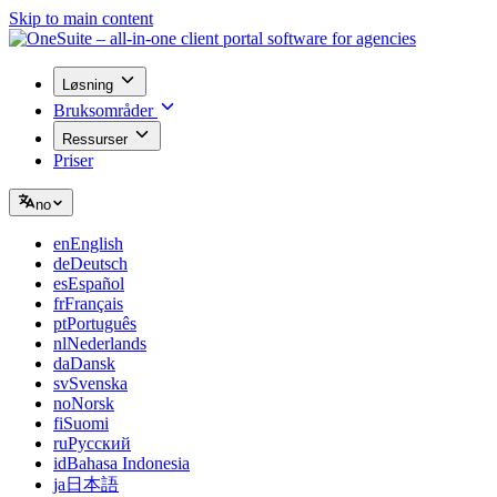
Skip to main content
Løsning
Bruksområder
Ressurser
Priser
no
en
English
de
Deutsch
es
Español
fr
Français
pt
Português
nl
Nederlands
da
Dansk
sv
Svenska
no
Norsk
fi
Suomi
ru
Русский
id
Bahasa Indonesia
ja
日本語