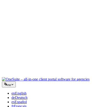
Kreativt byrå
Ett arbeidsrom for briefer, tilbakemeldinger og fakturering, slik at
den kreative energien din blir på arbeidet.
Rådgivning
Tilbud, prosjektoppfølging og fakturering samlet, slik at du ser like
profesjonell ut som rådene dine.
IT-tjenester
Håndter saker, retainere og kundeportaler uten å lappe sammen et
dusin SaaS-verktøy.
no
en
English
de
Deutsch
es
Español
fr
Français