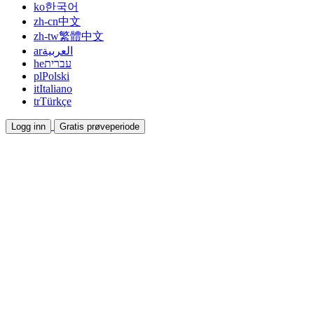
ko
한국어
zh-cn
中文
zh-tw
繁體中文
ar
العربية
he
עברית
pl
Polski
it
Italiano
tr
Türkçe
Logg inn
Gratis prøveperiode
Dokumentasjon
Veiledninger og hjelpedokumenter
Affiliate
Bli partner og tjen sammen
Integrasjoner