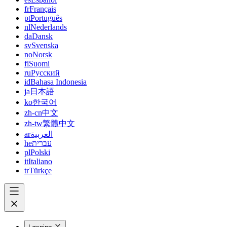
fr
Français
pt
Português
nl
Nederlands
da
Dansk
sv
Svenska
no
Norsk
fi
Suomi
ru
Русский
id
Bahasa Indonesia
ja
日本語
ko
한국어
zh-cn
中文
zh-tw
繁體中文
ar
العربية
he
עברית
pl
Polski
it
Italiano
tr
Türkçe