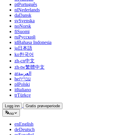
pt
Português
nl
Nederlands
da
Dansk
sv
Svenska
no
Norsk
fi
Suomi
ru
Русский
id
Bahasa Indonesia
ja
日本語
ko
한국어
zh-cn
中文
zh-tw
繁體中文
ar
العربية
he
עברית
pl
Polski
it
Italiano
tr
Türkçe
Logg inn
Gratis prøveperiode
no
en
English
de
Deutsch
es
Español