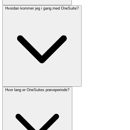
Hvordan kommer jeg i gang med OneSuite?
OneSuite er utviklet for å hjelpe et bredt spekter av fagfolk og
organisasjoner i ulike bransjer. De viktigste brukerne er:
Hvor lang er OneSuites prøveperiode?
Å komme i gang med OneSuite er enkelt og rett frem. Her er en
trinnvis veiledning: