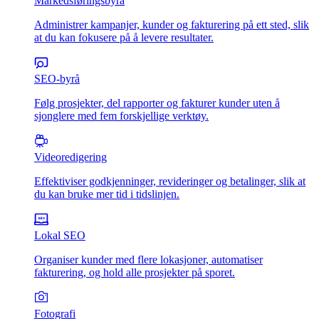
Markedsføringsbyrå
Administrer kampanjer, kunder og fakturering på ett sted, slik
at du kan fokusere på å levere resultater.
SEO-byrå
Følg prosjekter, del rapporter og fakturer kunder uten å
sjonglere med fem forskjellige verktøy.
Videoredigering
Effektiviser godkjenninger, revideringer og betalinger, slik at
du kan bruke mer tid i tidslinjen.
Lokal SEO
Organiser kunder med flere lokasjoner, automatiser
fakturering, og hold alle prosjekter på sporet.
Fotografi