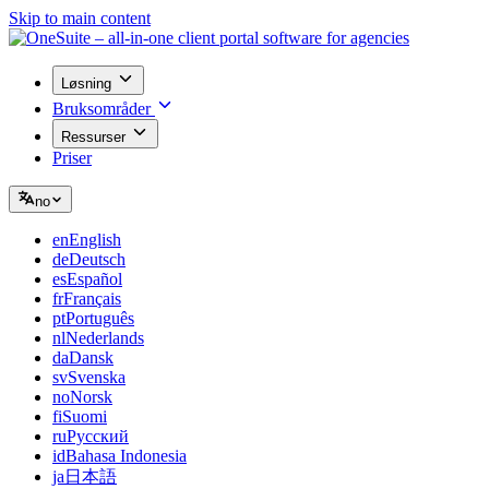
Skip to main content
Løsning
Bruksområder
Ressurser
Priser
no
en
English
de
Deutsch
es
Español
fr
Français
pt
Português
nl
Nederlands
da
Dansk
sv
Svenska
no
Norsk
fi
Suomi
ru
Русский
id
Bahasa Indonesia
ja
日本語