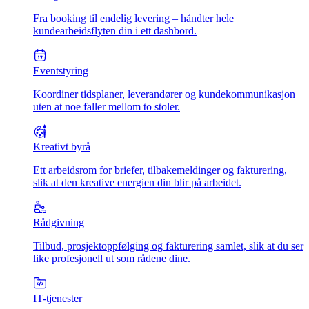
Fra booking til endelig levering – håndter hele
kundearbeidsflyten din i ett dashbord.
Eventstyring
Koordiner tidsplaner, leverandører og kundekommunikasjon
uten at noe faller mellom to stoler.
Kreativt byrå
Ett arbeidsrom for briefer, tilbakemeldinger og fakturering,
slik at den kreative energien din blir på arbeidet.
Rådgivning
Tilbud, prosjektoppfølging og fakturering samlet, slik at du ser
like profesjonell ut som rådene dine.
IT-tjenester