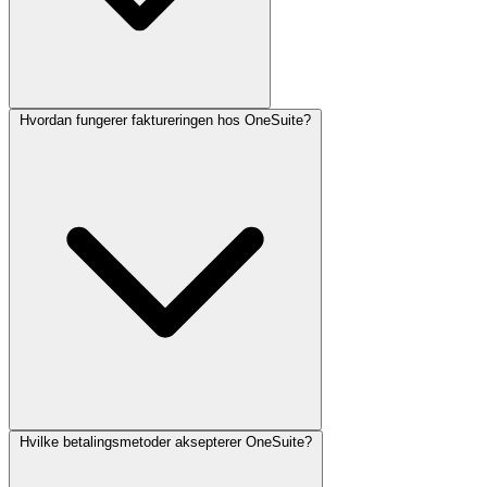
Programvareutviklingsbyråer:
Kan håndtere
utviklingsprosjekter, følge feil, ivareta kundekommunikasjon
og effektivisere fakturering – alt fra ett sted.
Hvordan fungerer faktureringen hos OneSuite?
OneSuite tilbyr en 14-dagers gratis prøveperiode slik at nye brukere
kan utforske og evaluere plattformen. I prøveperioden har du tilgang
til alle funksjoner, inkludert prosjektstyring, lead-håndtering,
dokumentopprettelse, fakturering og kundeportal.
Opprett konto:
Besøk OneSuites nettsted og opprett en konto.
Du må oppgi grunnleggende informasjon som navn, e-
postadresse og passord.
Hvilke betalingsmetoder aksepterer OneSuite?
OneSuite bruker et abonnementsbasert faktureringssystem med
mulighet for månedlig eller årlig betaling. For detaljerte priser og