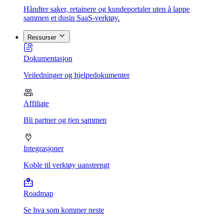
Håndter saker, retainere og kundeportaler uten å lappe
sammen et dusin SaaS-verktøy.
Ressurser
Dokumentasjon
Veiledninger og hjelpedokumenter
Affiliate
Bli partner og tjen sammen
Integrasjoner
Koble til verktøy uanstrengt
Roadmap
Se hva som kommer neste