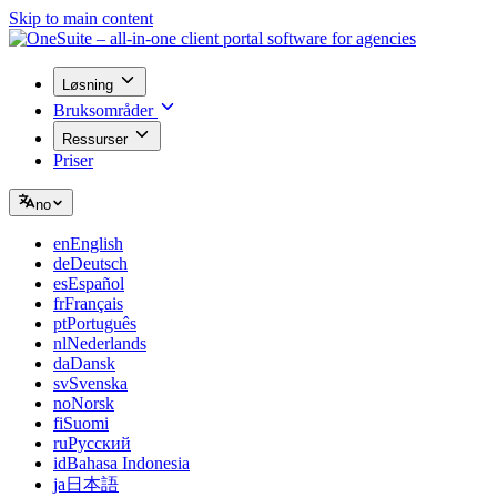
Skip to main content
Løsning
Bruksområder
Ressurser
Priser
no
en
English
de
Deutsch
es
Español
fr
Français
pt
Português
nl
Nederlands
da
Dansk
sv
Svenska
no
Norsk
fi
Suomi
ru
Русский
id
Bahasa Indonesia
ja
日本語