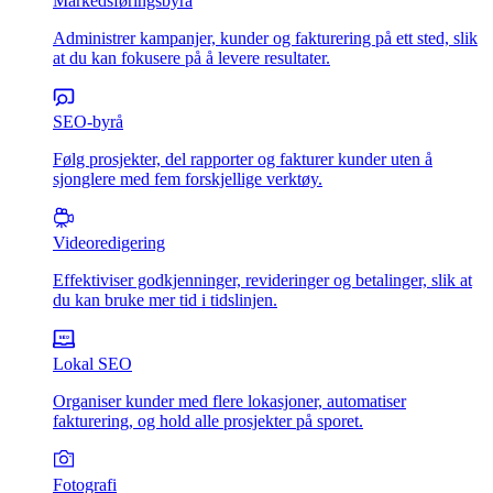
Markedsføringsbyrå
Administrer kampanjer, kunder og fakturering på ett sted, slik
at du kan fokusere på å levere resultater.
SEO-byrå
Følg prosjekter, del rapporter og fakturer kunder uten å
sjonglere med fem forskjellige verktøy.
Videoredigering
Effektiviser godkjenninger, revideringer og betalinger, slik at
du kan bruke mer tid i tidslinjen.
Lokal SEO
Organiser kunder med flere lokasjoner, automatiser
fakturering, og hold alle prosjekter på sporet.
Fotografi