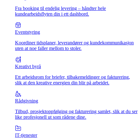
Fra booking til endelig levering – håndter hele
kundearbeidsflyten din i ett dashbord.
Eventstyring
Koordiner tidsplaner, leverandører og kundekommunikasjon
uten at noe faller mellom to stoler.
Kreativt byrå
Ett arbeidsrom for briefer, tilbakemeldinger og fakturering,
slik at den kreative energien din blir på arbeidet.
Rådgivning
Tilbud, prosjektoppfølging og fakturering samlet, slik at du ser
like profesjonell ut som rådene dine.
IT-tjenester