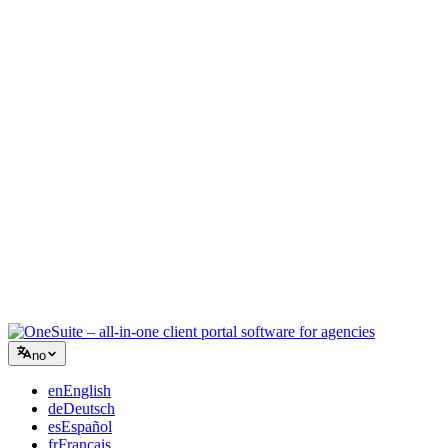
Kreativt byrå
Ett arbeidsrom for briefer, tilbakemeldinger og fakturering, slik at
den kreative energien din blir på arbeidet.
Rådgivning
Tilbud, prosjektoppfølging og fakturering samlet, slik at du ser like
profesjonell ut som rådene dine.
IT-tjenester
Håndter saker, retainere og kundeportaler uten å lappe sammen et
dusin SaaS-verktøy.
no
en
English
de
Deutsch
es
Español
fr
Français