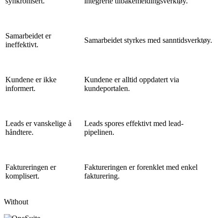
synkronisert.
integrerte tilbakemeldingsverktøy.
Samarbeidet er
Samarbeidet styrkes med sanntidsverktøy.
ineffektivt.
Kundene er ikke
Kundene er alltid oppdatert via
informert.
kundeportalen.
Leads er vanskelige å
Leads spores effektivt med lead-
håndtere.
pipelinen.
Faktureringen er
Faktureringen er forenklet med enkel
komplisert.
fakturering.
Without