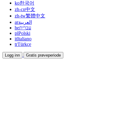
ko
한국어
zh-cn
中文
zh-tw
繁體中文
ar
العربية
he
עברית
pl
Polski
it
Italiano
tr
Türkçe
Logg inn
Gratis prøveperiode
Dokumentasjon
Veiledninger og hjelpedokumenter
Affiliate
Bli partner og tjen sammen
Integrasjoner