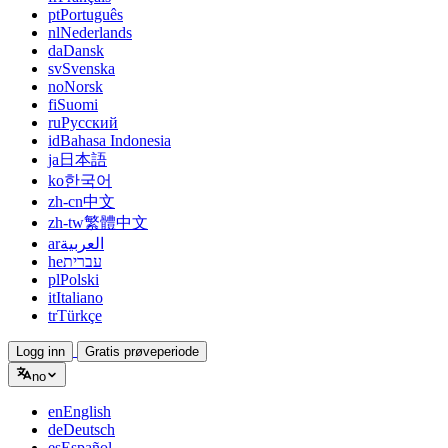
pt
Português
nl
Nederlands
da
Dansk
sv
Svenska
no
Norsk
fi
Suomi
ru
Русский
id
Bahasa Indonesia
ja
日本語
ko
한국어
zh-cn
中文
zh-tw
繁體中文
ar
العربية
he
עברית
pl
Polski
it
Italiano
tr
Türkçe
Logg inn
Gratis prøveperiode
no
en
English
de
Deutsch
es
Español