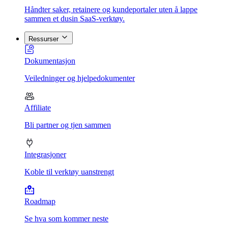
Håndter saker, retainere og kundeportaler uten å lappe
sammen et dusin SaaS-verktøy.
Ressurser
Dokumentasjon
Veiledninger og hjelpedokumenter
Affiliate
Bli partner og tjen sammen
Integrasjoner
Koble til verktøy uanstrengt
Roadmap
Se hva som kommer neste