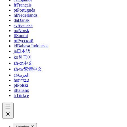
fr
Français
pt
Português
nl
Nederlands
da
Dansk
sv
Svenska
no
Norsk
fi
Suomi
ru
Русский
id
Bahasa Indonesia
ja
日本語
ko
한국어
zh-cn
中文
zh-tw
繁體中文
ar
العربية
he
עברית
pl
Polski
it
Italiano
tr
Türkçe