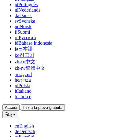
pt
Português
nl
Nederlands
da
Dansk
sv
Svenska
no
Norsk
fi
Suomi
ru
Русский
id
Bahasa Indonesia
ja
日本語
ko
한국어
zh-cn
中文
zh-tw
繁體中文
ar
العربية
he
עברית
pl
Polski
it
Italiano
tr
Türkçe
Accedi
Inizia la prova gratuita
it
en
English
de
Deutsch
es
Español