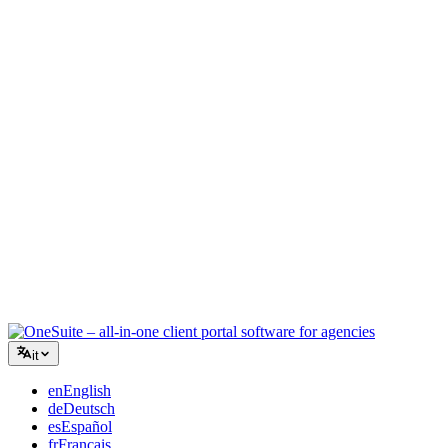
Agenzia creativa
Un unico spazio di lavoro per brief, feedback e fatturazione, così la
tua energia creativa resta sul lavoro.
Consulenza
Proposte, monitoraggio progetti e fatturazione unificati per apparire
professionali quanto i tuoi consigli.
Servizi IT
Gestisci ticket, contratti e portali clienti senza dover collegare una
dozzina di strumenti SaaS.
it
en
English
de
Deutsch
es
Español
fr
Français