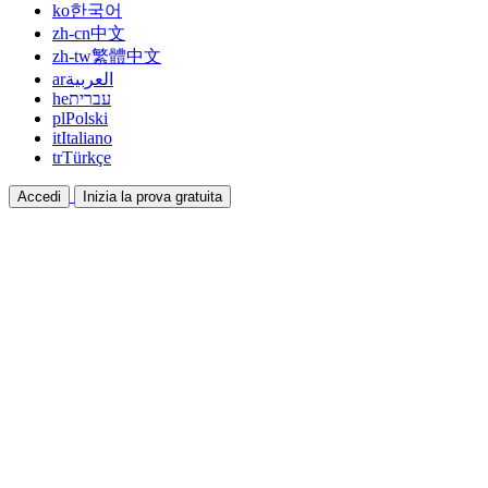
ko
한국어
zh-cn
中文
zh-tw
繁體中文
ar
العربية
he
עברית
pl
Polski
it
Italiano
tr
Türkçe
Accedi
Inizia la prova gratuita
Documentazione
Guide e documenti di aiuto
Affiliazione
Collabora e guadagna insieme
Integrazioni