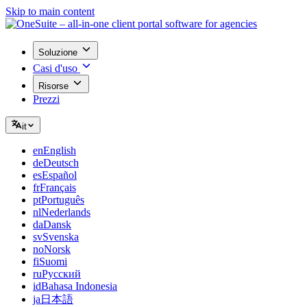
Skip to main content
Soluzione
Casi d'uso
Risorse
Prezzi
it
en
English
de
Deutsch
es
Español
fr
Français
pt
Português
nl
Nederlands
da
Dansk
sv
Svenska
no
Norsk
fi
Suomi
ru
Русский
id
Bahasa Indonesia
ja
日本語