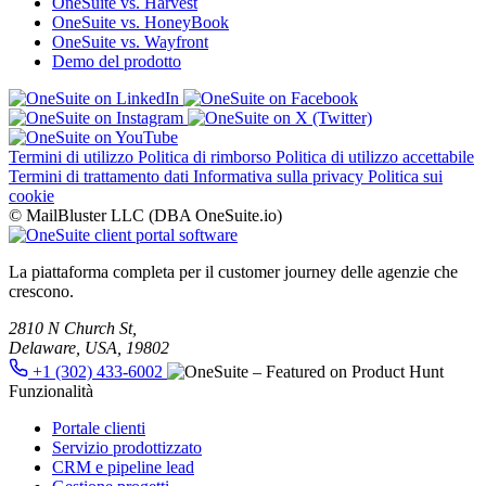
OneSuite vs. Harvest
OneSuite vs. HoneyBook
OneSuite vs. Wayfront
Demo del prodotto
Termini di utilizzo
Politica di rimborso
Politica di utilizzo accettabile
Termini di trattamento dati
Informativa sulla privacy
Politica sui
cookie
© MailBluster LLC (DBA OneSuite.io)
La piattaforma completa per il customer journey delle agenzie che
crescono.
2810 N Church St,
Delaware, USA, 19802
+1 (302) 433-6002
Funzionalità
Portale clienti
Servizio prodottizzato
CRM e pipeline lead