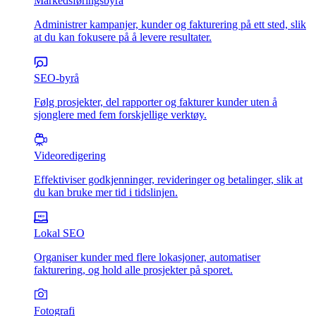
Markedsføringsbyrå
Administrer kampanjer, kunder og fakturering på ett sted, slik
at du kan fokusere på å levere resultater.
SEO-byrå
Følg prosjekter, del rapporter og fakturer kunder uten å
sjonglere med fem forskjellige verktøy.
Videoredigering
Effektiviser godkjenninger, revideringer og betalinger, slik at
du kan bruke mer tid i tidslinjen.
Lokal SEO
Organiser kunder med flere lokasjoner, automatiser
fakturering, og hold alle prosjekter på sporet.
Fotografi