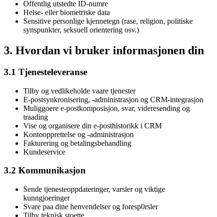
Offentlig utstedte ID-numre
Helse- eller biometriske data
Sensitive personlige kjennetegn (rase, religion, politiske
synspunkter, seksuell orientering osv.)
3. Hvordan vi bruker informasjonen din
3.1 Tjenesteleveranse
Tilby og vedlikeholde vaare tjenester
E-postsynkronisering, -administrasjon og CRM-integrasjon
Muliggoere e-postkomposisjon, svar, videresending og
traading
Vise og organisere din e-posthistorikk i CRM
Kontoopprettelse og -administrasjon
Fakturering og betalingsbehandling
Kundeservice
3.2 Kommunikasjon
Sende tjenesteoppdateringer, varsler og viktige
kunngjoeringer
Svare paa dine henvendelser og foresp0rsler
Tilby teknisk stoette