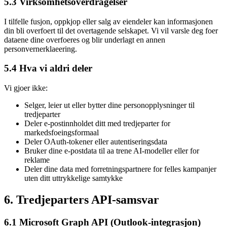
5.3 Virksomhetsoverdragelser
I tilfelle fusjon, oppkjop eller salg av eiendeler kan informasjonen
din bli overfoert til det overtagende selskapet. Vi vil varsle deg foer
dataene dine overfoeres og blir underlagt en annen
personvernerklaeering.
5.4 Hva vi aldri deler
Vi gjoer ikke:
Selger, leier ut eller bytter dine personopplysninger til
tredjeparter
Deler e-postinnholdet ditt med tredjeparter for
markedsfoeingsformaal
Deler OAuth-tokener eller autentiseringsdata
Bruker dine e-postdata til aa trene AI-modeller eller for
reklame
Deler dine data med forretningspartnere for felles kampanjer
uten ditt uttrykkelige samtykke
6. Tredjeparters API-samsvar
6.1 Microsoft Graph API (Outlook-integrasjon)