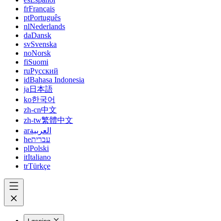
fr
Français
pt
Português
nl
Nederlands
da
Dansk
sv
Svenska
no
Norsk
fi
Suomi
ru
Русский
id
Bahasa Indonesia
ja
日本語
ko
한국어
zh-cn
中文
zh-tw
繁體中文
ar
العربية
he
עברית
pl
Polski
it
Italiano
tr
Türkçe