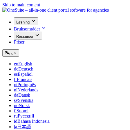
Skip to main content
Løsning
Bruksområder
Ressurser
Priser
no
en
English
de
Deutsch
es
Español
fr
Français
pt
Português
nl
Nederlands
da
Dansk
sv
Svenska
no
Norsk
fi
Suomi
ru
Русский
id
Bahasa Indonesia
ja
日本語