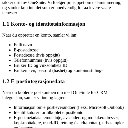
sikker drift av OneSuite. Vi foelger prinsippet om dataminimering,
og samler kun inn det som er noedvendig for aa levere vaare
tjenester.
1.1 Konto- og identitetsinformasjon
Naar du oppretter en konto, samler vi inn:
Fullt navn
E-postadresse
Postadresse (hvis oppgitt)
Telefonnummer (hvis oppgitt)
Bruker-ID og virksomhets-ID
Brukernavn, passord (hashet) og kontoinnstillinger
1.2 E-postintegrasjonsdata
Naar du kobler e-postkontoen din med OneSuite for CRM-
integrasjon, samler vi inn og lagrer:
Informasjon om e-postleverandoer (f.eks. Microsoft Outlook)
Identifikatorer for tilkoblet e-postkonto
E-postmetadata: emnelinje, avsender- og mottakeradresser,
kopi-mottakere, traad-ID, retning (sendt/mottatt), tidsstempler
og lesestatus