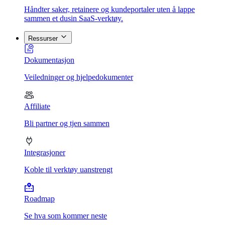
Håndter saker, retainere og kundeportaler uten å lappe
sammen et dusin SaaS-verktøy.
Ressurser
Dokumentasjon
Veiledninger og hjelpedokumenter
Affiliate
Bli partner og tjen sammen
Integrasjoner
Koble til verktøy uanstrengt
Roadmap
Se hva som kommer neste