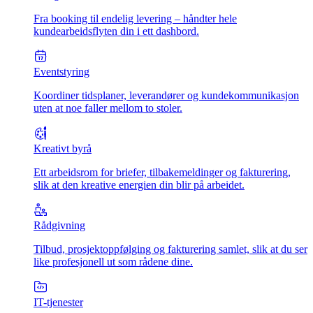
Fra booking til endelig levering – håndter hele
kundearbeidsflyten din i ett dashbord.
Eventstyring
Koordiner tidsplaner, leverandører og kundekommunikasjon
uten at noe faller mellom to stoler.
Kreativt byrå
Ett arbeidsrom for briefer, tilbakemeldinger og fakturering,
slik at den kreative energien din blir på arbeidet.
Rådgivning
Tilbud, prosjektoppfølging og fakturering samlet, slik at du ser
like profesjonell ut som rådene dine.
IT-tjenester