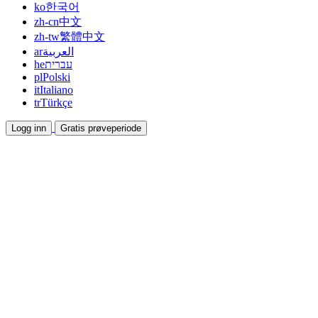
ko
한국어
zh-cn
中文
zh-tw
繁體中文
ar
العربية
he
עברית
pl
Polski
it
Italiano
tr
Türkçe
Logg inn
Gratis prøveperiode
Dokumentasjon
Veiledninger og hjelpedokumenter
Affiliate
Bli partner og tjen sammen
Integrasjoner