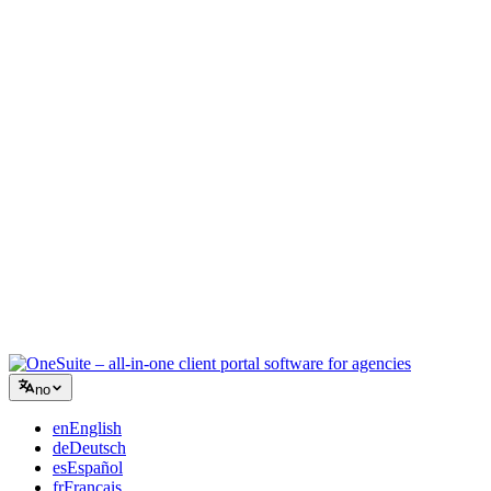
Kreativt byrå
Ett arbeidsrom for briefer, tilbakemeldinger og fakturering, slik at
den kreative energien din blir på arbeidet.
Rådgivning
Tilbud, prosjektoppfølging og fakturering samlet, slik at du ser like
profesjonell ut som rådene dine.
IT-tjenester
Håndter saker, retainere og kundeportaler uten å lappe sammen et
dusin SaaS-verktøy.
no
en
English
de
Deutsch
es
Español
fr
Français