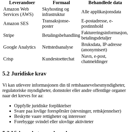
Leverandoer
Formaal
Behandlede data
Amazon Web
Skyhosting og
Alle applikasjonsdata
Services (AWS)
infrastruktur
Transaksjonse-
E-postadresse, e-
Amazon SES
poster
postinnhold
Faktureringsinformasjon,
Stripe
Betalingsbehandling
betalingsdetaljer
Bruksdata, IP-adresse
Google Analytics
Nettstedsanalyse
(anonymisert)
Navn, e-post,
Crisp
Kundestoettechat
chatmeldinger
5.2 Juridiske krav
Vi kan utlevere informasjonen din til rettshaanevelsesmyndigheter,
regulatoriske myndigheter, domstoler eller andre offentlige organer
naar det kreves for aa:
Oppfylle juridiske forpliktelser
Svare paa lovlige foresp0rsler (stevninger, rettskjennelser)
Beskytte vaare rettigheter og interesser
Forebygge svindel eller ulovlige aktiviteter