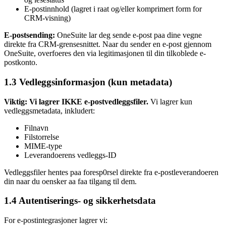
E-postinnhold (lagret i raat og/eller komprimert form for
CRM-visning)
E-postsending:
OneSuite lar deg sende e-post paa dine vegne
direkte fra CRM-grensesnittet. Naar du sender en e-post gjennom
OneSuite, overfoeres den via legitimasjonen til din tilkoblede e-
postkonto.
1.3 Vedleggsinformasjon (kun metadata)
Viktig: Vi lagrer IKKE e-postvedleggsfiler.
Vi lagrer kun
vedleggsmetadata, inkludert:
Filnavn
Filstorrelse
MIME-type
Leverandoerens vedleggs-ID
Vedleggsfiler hentes paa foresp0rsel direkte fra e-postleverandoeren
din naar du oensker aa faa tilgang til dem.
1.4 Autentiserings- og sikkerhetsdata
For e-postintegrasjoner lagrer vi: