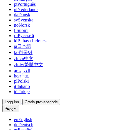
pt
Português
nl
Nederlands
da
Dansk
sv
Svenska
no
Norsk
fi
Suomi
ru
Русский
id
Bahasa Indonesia
ja
日本語
ko
한국어
zh-cn
中文
zh-tw
繁體中文
ar
العربية
he
עברית
pl
Polski
it
Italiano
tr
Türkçe
Logg inn
Gratis prøveperiode
no
en
English
de
Deutsch
es
Español