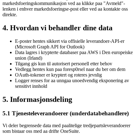
markedsfoeringskommunikasjon ved aa klikke paa "Avmeld"-
lenken i enhver markedsfoeringse-post eller ved aa kontakte oss
direkte.
4. Hvordan vi behandler dine data
E-poster hentes sikkert via offisielle leverandoer-API-er
(Microsoft Graph API for Outlook)
Data lagres i krypterte databaser paa AWS i Den europeiske
union (Irland)
Tilgang gis kun til autorisert personell etter behov
Vedlegg hentes kun paa foresp0rsel naar du ber om dem
OAuth-tokener er kryptert og roteres jevnlig
Logger renses for aa unngaa unoedvendig eksponering av
sensitivt innhold
5. Informasjonsdeling
5.1 Tjenesteleverandoerer (underdatabehandlere)
Vi deler begrensede data med paalitelige tredjepartsleverandoerer
som bistaar oss med aa drifte OneSuite.