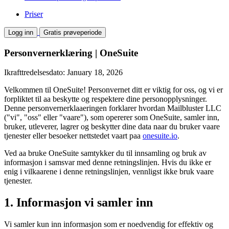
Priser
Logg inn
Gratis prøveperiode
Personvernerklæring | OneSuite
Ikrafttredelsesdato: January 18, 2026
Velkommen til OneSuite! Personvernet ditt er viktig for oss, og vi er
forpliktet til aa beskytte og respektere dine personopplysninger.
Denne personvernerklaaeringen forklarer hvordan Mailbluster LLC
("vi", "oss" eller "vaare"), som opererer som OneSuite, samler inn,
bruker, utleverer, lagrer og beskytter dine data naar du bruker vaare
tjenester eller besoeker nettstedet vaart paa
onesuite.io
.
Ved aa bruke OneSuite samtykker du til innsamling og bruk av
informasjon i samsvar med denne retningslinjen. Hvis du ikke er
enig i vilkaarene i denne retningslinjen, vennligst ikke bruk vaare
tjenester.
1. Informasjon vi samler inn
Vi samler kun inn informasjon som er noedvendig for effektiv og