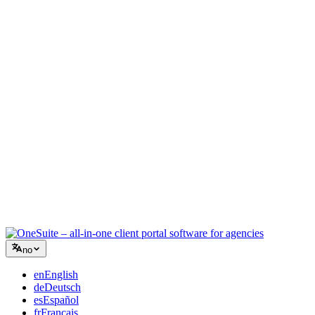
Kreativt byrå
Ett arbeidsrom for briefer, tilbakemeldinger og fakturering, slik at
den kreative energien din blir på arbeidet.
Rådgivning
Tilbud, prosjektoppfølging og fakturering samlet, slik at du ser like
profesjonell ut som rådene dine.
IT-tjenester
Håndter saker, retainere og kundeportaler uten å lappe sammen et
dusin SaaS-verktøy.
no
en
English
de
Deutsch
es
Español
fr
Français