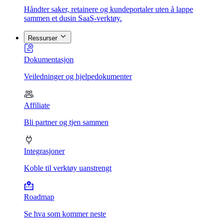
Håndter saker, retainere og kundeportaler uten å lappe
sammen et dusin SaaS-verktøy.
Ressurser
Dokumentasjon
Veiledninger og hjelpedokumenter
Affiliate
Bli partner og tjen sammen
Integrasjoner
Koble til verktøy uanstrengt
Roadmap
Se hva som kommer neste