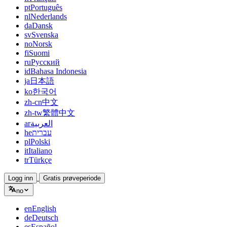
pt
Português
nl
Nederlands
da
Dansk
sv
Svenska
no
Norsk
fi
Suomi
ru
Русский
id
Bahasa Indonesia
ja
日本語
ko
한국어
zh-cn
中文
zh-tw
繁體中文
ar
العربية
he
עברית
pl
Polski
it
Italiano
tr
Türkçe
Logg inn
Gratis prøveperiode
no
en
English
de
Deutsch
es
Español