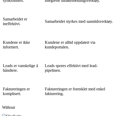
synkronisert.
integrerte tilbakemeldingsverktøy.
Samarbeidet er
Samarbeidet styrkes med sanntidsverktøy.
ineffektivt.
Kundene er ikke
Kundene er alltid oppdatert via
informert.
kundeportalen.
Leads er vanskelige å
Leads spores effektivt med lead-
håndtere.
pipelinen.
Faktureringen er
Faktureringen er forenklet med enkel
komplisert.
fakturering.
Without