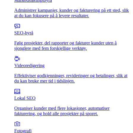
Markedsføringsbyrå
Administrer kampanjer, kunder og fakturering på ett sted, slik
at du kan fokusere på å levere resultater.
SEO-byrå
Følg prosjekter, del rapporter og fakturer kunder uten å
sjonglere med fem forskjellige verktøy.
Videoredigering
Effektiviser godkjenninger, revideringer og betalinger, slik at
du kan bruke mer tid i tidslinjen.
Lokal SEO
Organiser kunder med flere lokasjoner, automatiser
fakturering, og hold alle prosjekter på sporet.
Fotografi