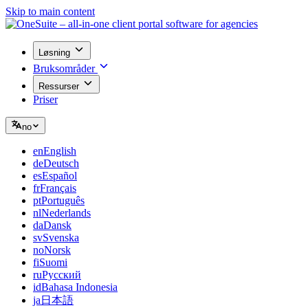
Skip to main content
Løsning
Bruksområder
Ressurser
Priser
no
en
English
de
Deutsch
es
Español
fr
Français
pt
Português
nl
Nederlands
da
Dansk
sv
Svenska
no
Norsk
fi
Suomi
ru
Русский
id
Bahasa Indonesia
ja
日本語