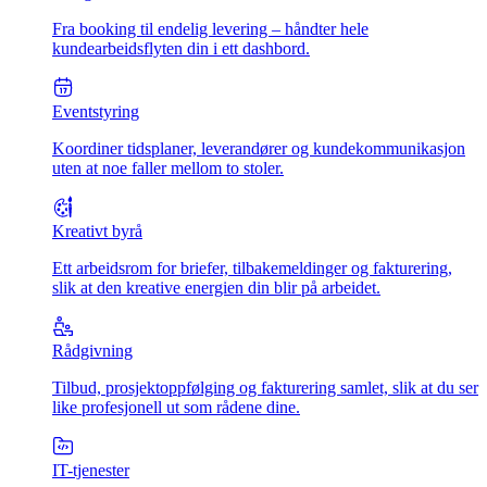
Fra booking til endelig levering – håndter hele
kundearbeidsflyten din i ett dashbord.
Eventstyring
Koordiner tidsplaner, leverandører og kundekommunikasjon
uten at noe faller mellom to stoler.
Kreativt byrå
Ett arbeidsrom for briefer, tilbakemeldinger og fakturering,
slik at den kreative energien din blir på arbeidet.
Rådgivning
Tilbud, prosjektoppfølging og fakturering samlet, slik at du ser
like profesjonell ut som rådene dine.
IT-tjenester