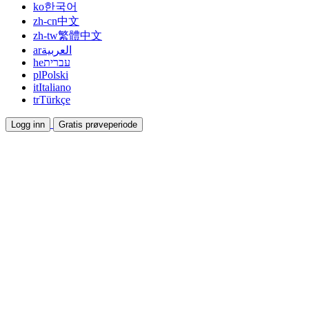
ko
한국어
zh-cn
中文
zh-tw
繁體中文
ar
العربية
he
עברית
pl
Polski
it
Italiano
tr
Türkçe
Logg inn
Gratis prøveperiode
Dokumentasjon
Veiledninger og hjelpedokumenter
Affiliate
Bli partner og tjen sammen
Integrasjoner