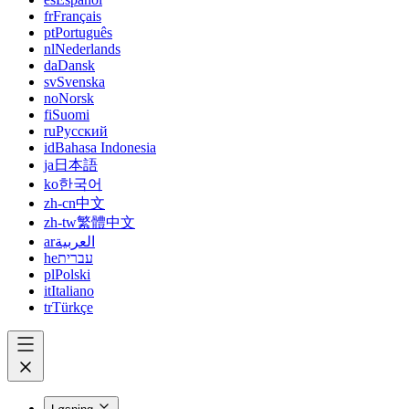
fr
Français
pt
Português
nl
Nederlands
da
Dansk
sv
Svenska
no
Norsk
fi
Suomi
ru
Русский
id
Bahasa Indonesia
ja
日本語
ko
한국어
zh-cn
中文
zh-tw
繁體中文
ar
العربية
he
עברית
pl
Polski
it
Italiano
tr
Türkçe