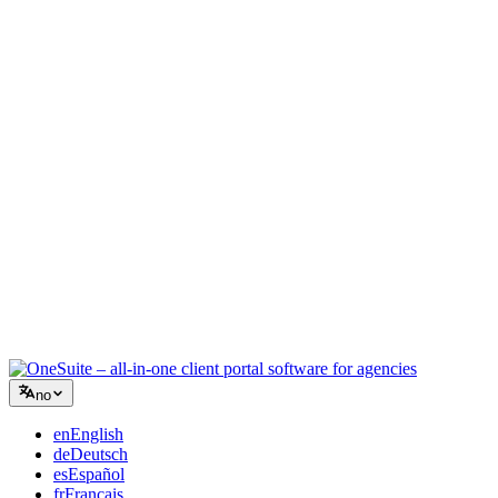
Kreativt byrå
Ett arbeidsrom for briefer, tilbakemeldinger og fakturering, slik at
den kreative energien din blir på arbeidet.
Rådgivning
Tilbud, prosjektoppfølging og fakturering samlet, slik at du ser like
profesjonell ut som rådene dine.
IT-tjenester
Håndter saker, retainere og kundeportaler uten å lappe sammen et
dusin SaaS-verktøy.
no
en
English
de
Deutsch
es
Español
fr
Français