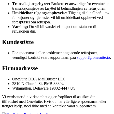
Transaksjonsgebyrer:
Brukere er ansvarlige for eventuelle
transaksjonsgebyrer knyttet til behandlingen av refusjonen.
Umiddelbar tilgangsopphevelse:
Tilgang til alle OneSuite-
funksjoner og -tjenester vil bli umiddelbart opphevet ved
foresp0rsel om refusjon.
Varsling:
Du vil bli varslet via e-post om statusen til
refusjonen din.
Kundest0tte
For spoersmaal eller problemer angaaende refusjoner,
vennligst kontakt vaart supportteam paa
support@onesuite.io
.
Firmaadresse
OneSuite DBA MailBluster LLC
2810 N Church St, PMB 38894
Wilmington, Delaware 19802-4447 US
Vi verdsetter din virksomhet og er forpliktet til aa sikre din
tilfredshet med OneSuite. Hvis du har ytterligere spoersmaal eller
trenger hjelp, noel ikke med aa kontakte vaart supportteam.