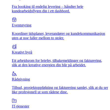
Fra booking til endelig levering – håndter hele
kundearbeidsflyten din i ett dashbord.
Eventstyring
Koordiner tidsplaner, leverandører og kundekommunikasjon
uten at noe faller mellom to stoler.
Kreativt byrå
Ett arbeidsrom for briefer, tilbakemeldinger og fakturering,
slik at den kreative energien din blir på arbeidet.
Rådgivning
Tilbud, prosjektoppfølging og fakturering samlet, slik at du ser
like profesjonell ut som rådene dine.
IT-tjenester