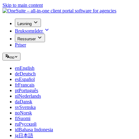
Skip to main content
Løsning
Bruksområder
Ressurser
Priser
no
en
English
de
Deutsch
es
Español
fr
Français
pt
Português
nl
Nederlands
da
Dansk
sv
Svenska
no
Norsk
fi
Suomi
ru
Русский
id
Bahasa Indonesia
ja
日本語