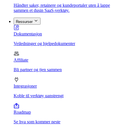
Håndter saker, retainere og kundeportaler uten å lappe
sammen et dusin SaaS-verktøy.
Ressurser
Dokumentasjon
Veiledninger og hjelpedokumenter
Affiliate
Bli partner og tjen sammen
Integrasjoner
Koble til verktøy uanstrengt
Roadmap
Se hva som kommer neste