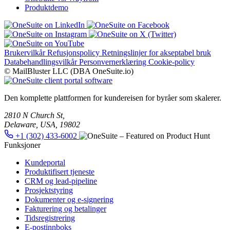
Produktdemo
Brukervilkår
Refusjonspolicy
Retningslinjer for akseptabel bruk
Databehandlingsvilkår
Personvernerklæring
Cookie-policy
© MailBluster LLC (DBA OneSuite.io)
Den komplette plattformen for kundereisen for byråer som skalerer.
2810 N Church St,
Delaware, USA, 19802
+1 (302) 433-6002
Funksjoner
Kundeportal
Produktifisert tjeneste
CRM og lead-pipeline
Prosjektstyring
Dokumenter og e-signering
Fakturering og betalinger
Tidsregistrering
E-postinnboks