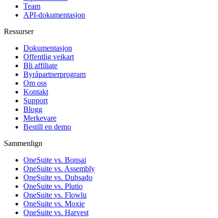
Team
API-dokumentasjon
Ressurser
Dokumentasjon
Offentlig veikart
Bli affiliate
Byråpartnerprogram
Om oss
Kontakt
Support
Blogg
Merkevare
Bestill en demo
Sammenlign
OneSuite vs. Bonsai
OneSuite vs. Assembly
OneSuite vs. Dubsado
OneSuite vs. Plutio
OneSuite vs. Flowlu
OneSuite vs. Moxie
OneSuite vs. Harvest