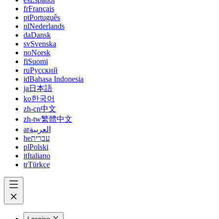
fr
Français
pt
Português
nl
Nederlands
da
Dansk
sv
Svenska
no
Norsk
fi
Suomi
ru
Русский
id
Bahasa Indonesia
ja
日本語
ko
한국어
zh-cn
中文
zh-tw
繁體中文
ar
العربية
he
עברית
pl
Polski
it
Italiano
tr
Türkçe