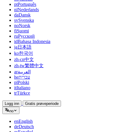
pt
Português
nl
Nederlands
da
Dansk
sv
Svenska
no
Norsk
fi
Suomi
ru
Русский
id
Bahasa Indonesia
ja
日本語
ko
한국어
zh-cn
中文
zh-tw
繁體中文
ar
العربية
he
עברית
pl
Polski
it
Italiano
tr
Türkçe
Logg inn
Gratis prøveperiode
no
en
English
de
Deutsch
es
Español