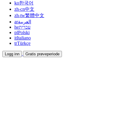
ko
한국어
zh-cn
中文
zh-tw
繁體中文
ar
العربية
he
עברית
pl
Polski
it
Italiano
tr
Türkçe
Logg inn
Gratis prøveperiode
Dokumentasjon
Veiledninger og hjelpedokumenter
Affiliate
Bli partner og tjen sammen
Integrasjoner