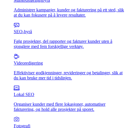
Markedsføringsbyrå
Administrer kampanjer, kunder og fakturering på ett sted, slik
at du kan fokusere på å levere resultater.
SEO-byrå
Følg prosjekter, del rapporter og fakturer kunder uten å
sjonglere med fem forskjellige verktøy.
Videoredigering
Effektiviser godkjenninger, revideringer og betalinger, slik at
du kan bruke mer tid i tidslinjen.
Lokal SEO
Organiser kunder med flere lokasjoner, automatiser
fakturering, og hold alle prosjekter på sporet.
Fotografi