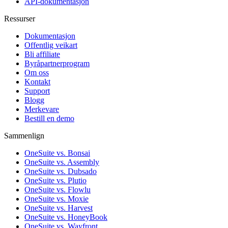
API-dokumentasjon
Ressurser
Dokumentasjon
Offentlig veikart
Bli affiliate
Byråpartnerprogram
Om oss
Kontakt
Support
Blogg
Merkevare
Bestill en demo
Sammenlign
OneSuite vs. Bonsai
OneSuite vs. Assembly
OneSuite vs. Dubsado
OneSuite vs. Plutio
OneSuite vs. Flowlu
OneSuite vs. Moxie
OneSuite vs. Harvest
OneSuite vs. HoneyBook
OneSuite vs. Wayfront