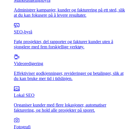
Markedsføringsbyrå
Administrer kampanjer, kunder og fakturering på ett sted, slik
at du kan fokusere på å levere resultater.
SEO-byrå
Følg prosjekter, del rapporter og fakturer kunder uten å
sjonglere med fem forskjellige verktøy.
Videoredigering
Effektiviser godkjenninger, revideringer og betalinger, slik at
du kan bruke mer tid i tidslinjen.
Lokal SEO
Organiser kunder med flere lokasjoner, automatiser
fakturering, og hold alle prosjekter på sporet.
Fotografi