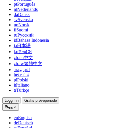
pt
Português
nl
Nederlands
da
Dansk
sv
Svenska
no
Norsk
fi
Suomi
ru
Русский
id
Bahasa Indonesia
ja
日本語
ko
한국어
zh-cn
中文
zh-tw
繁體中文
ar
العربية
he
עברית
pl
Polski
it
Italiano
tr
Türkçe
Logg inn
Gratis prøveperiode
no
en
English
de
Deutsch
es
Español