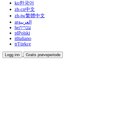
ko
한국어
zh-cn
中文
zh-tw
繁體中文
ar
العربية
he
עברית
pl
Polski
it
Italiano
tr
Türkçe
Logg inn
Gratis prøveperiode
Dokumentasjon
Veiledninger og hjelpedokumenter
Affiliate
Bli partner og tjen sammen
Integrasjoner