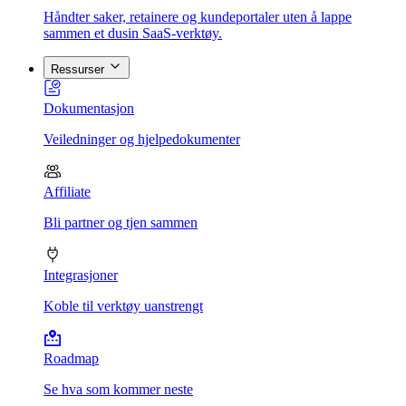
Håndter saker, retainere og kundeportaler uten å lappe
sammen et dusin SaaS-verktøy.
Ressurser
Dokumentasjon
Veiledninger og hjelpedokumenter
Affiliate
Bli partner og tjen sammen
Integrasjoner
Koble til verktøy uanstrengt
Roadmap
Se hva som kommer neste