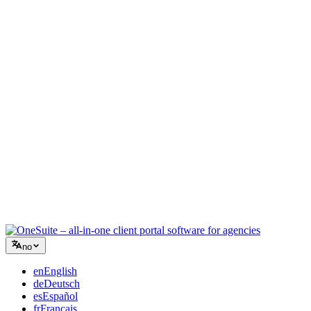
Kreativt byrå
Ett arbeidsrom for briefer, tilbakemeldinger og fakturering, slik at
den kreative energien din blir på arbeidet.
Rådgivning
Tilbud, prosjektoppfølging og fakturering samlet, slik at du ser like
profesjonell ut som rådene dine.
IT-tjenester
Håndter saker, retainere og kundeportaler uten å lappe sammen et
dusin SaaS-verktøy.
no
en
English
de
Deutsch
es
Español
fr
Français