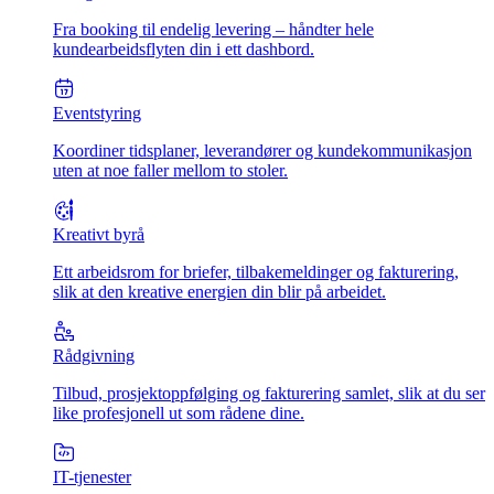
Fra booking til endelig levering – håndter hele
kundearbeidsflyten din i ett dashbord.
Eventstyring
Koordiner tidsplaner, leverandører og kundekommunikasjon
uten at noe faller mellom to stoler.
Kreativt byrå
Ett arbeidsrom for briefer, tilbakemeldinger og fakturering,
slik at den kreative energien din blir på arbeidet.
Rådgivning
Tilbud, prosjektoppfølging og fakturering samlet, slik at du ser
like profesjonell ut som rådene dine.
IT-tjenester