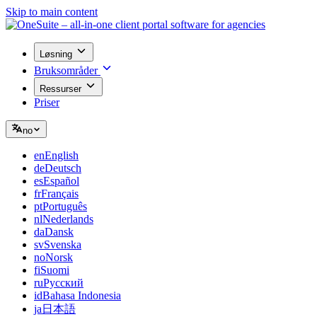
Skip to main content
Løsning
Bruksområder
Ressurser
Priser
no
en
English
de
Deutsch
es
Español
fr
Français
pt
Português
nl
Nederlands
da
Dansk
sv
Svenska
no
Norsk
fi
Suomi
ru
Русский
id
Bahasa Indonesia
ja
日本語