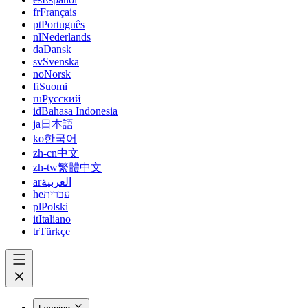
fr
Français
pt
Português
nl
Nederlands
da
Dansk
sv
Svenska
no
Norsk
fi
Suomi
ru
Русский
id
Bahasa Indonesia
ja
日本語
ko
한국어
zh-cn
中文
zh-tw
繁體中文
ar
العربية
he
עברית
pl
Polski
it
Italiano
tr
Türkçe