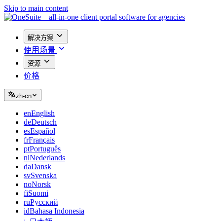
Skip to main content
解决方案
使用场景
资源
价格
zh-cn
en
English
de
Deutsch
es
Español
fr
Français
pt
Português
nl
Nederlands
da
Dansk
sv
Svenska
no
Norsk
fi
Suomi
ru
Русский
id
Bahasa Indonesia