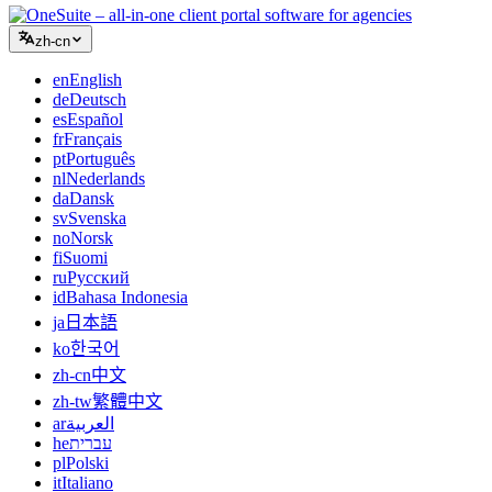
zh-cn
en
English
de
Deutsch
es
Español
fr
Français
pt
Português
nl
Nederlands
da
Dansk
sv
Svenska
no
Norsk
fi
Suomi
ru
Русский
id
Bahasa Indonesia
ja
日本語
ko
한국어
zh-cn
中文
zh-tw
繁體中文
ar
العربية
he
עברית
pl
Polski
it
Italiano