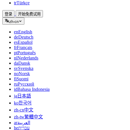
tr
Türkçe
登录
开始免费试用
zh-cn
en
English
de
Deutsch
es
Español
fr
Français
pt
Português
nl
Nederlands
da
Dansk
sv
Svenska
no
Norsk
fi
Suomi
ru
Русский
id
Bahasa Indonesia
ja
日本語
ko
한국어
zh-cn
中文
zh-tw
繁體中文
ar
العربية
he
עברית