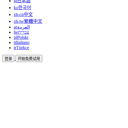
ja
日本語
ko
한국어
zh-cn
中文
zh-tw
繁體中文
ar
العربية
he
עברית
pl
Polski
it
Italiano
tr
Türkçe
登录
开始免费试用
文档
指南和帮助文档
联盟
合作共赢