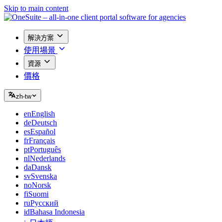
Skip to main content
解決方案
使用場景
資源
價格
zh-tw
en
English
de
Deutsch
es
Español
fr
Français
pt
Português
nl
Nederlands
da
Dansk
sv
Svenska
no
Norsk
fi
Suomi
ru
Русский
id
Bahasa Indonesia