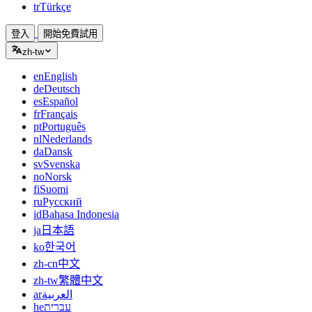
tr
Türkçe
登入
開始免費試用
zh-tw
en
English
de
Deutsch
es
Español
fr
Français
pt
Português
nl
Nederlands
da
Dansk
sv
Svenska
no
Norsk
fi
Suomi
ru
Русский
id
Bahasa Indonesia
ja
日本語
ko
한국어
zh-cn
中文
zh-tw
繁體中文
ar
العربية
he
עברית