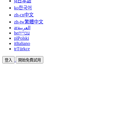
ja
日本語
ko
한국어
zh-cn
中文
zh-tw
繁體中文
ar
العربية
he
עברית
pl
Polski
it
Italiano
tr
Türkçe
登入
開始免費試用
文件
指南與說明文件
聯盟
合作共贏