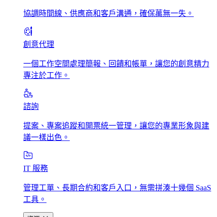
協調時間線、供應商和客戶溝通，確保萬無一失。
創意代理
一個工作空間處理簡報、回饋和帳單，讓您的創意精力
專注於工作。
諮詢
提案、專案追蹤和開票統一管理，讓您的專業形象與建
議一樣出色。
IT 服務
管理工單、長期合約和客戶入口，無需拼湊十幾個 SaaS
工具。