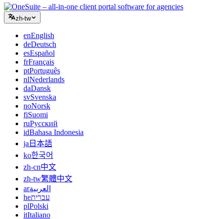
zh-tw
en
English
de
Deutsch
es
Español
fr
Français
pt
Português
nl
Nederlands
da
Dansk
sv
Svenska
no
Norsk
fi
Suomi
ru
Русский
id
Bahasa Indonesia
ja
日本語
ko
한국어
zh-cn
中文
zh-tw
繁體中文
ar
العربية
he
עברית
pl
Polski
it
Italiano