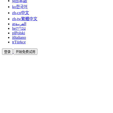
ja
日本語
ko
한국어
zh-cn
中文
zh-tw
繁體中文
ar
العربية
he
עברית
pl
Polski
it
Italiano
tr
Türkçe
登录
开始免费试用
文档
指南和帮助文档
联盟
合作共赢