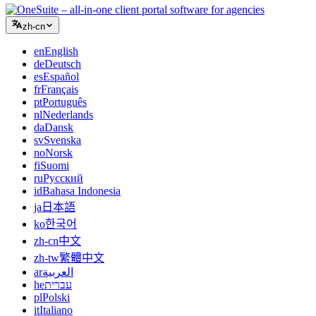
zh-cn
en
English
de
Deutsch
es
Español
fr
Français
pt
Português
nl
Nederlands
da
Dansk
sv
Svenska
no
Norsk
fi
Suomi
ru
Русский
id
Bahasa Indonesia
ja
日本語
ko
한국어
zh-cn
中文
zh-tw
繁體中文
ar
العربية
he
עברית
pl
Polski
it
Italiano