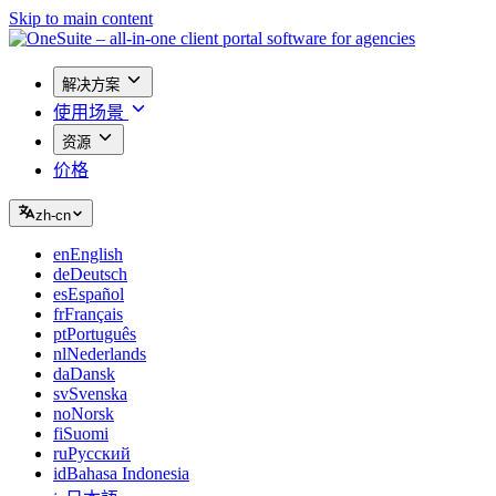
Skip to main content
解决方案
使用场景
资源
价格
zh-cn
en
English
de
Deutsch
es
Español
fr
Français
pt
Português
nl
Nederlands
da
Dansk
sv
Svenska
no
Norsk
fi
Suomi
ru
Русский
id
Bahasa Indonesia