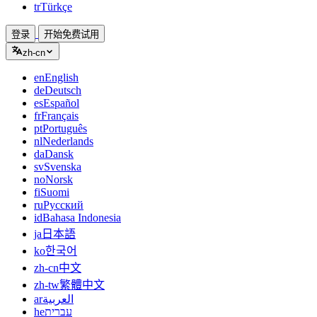
tr
Türkçe
登录
开始免费试用
zh-cn
en
English
de
Deutsch
es
Español
fr
Français
pt
Português
nl
Nederlands
da
Dansk
sv
Svenska
no
Norsk
fi
Suomi
ru
Русский
id
Bahasa Indonesia
ja
日本語
ko
한국어
zh-cn
中文
zh-tw
繁體中文
ar
العربية
he
עברית