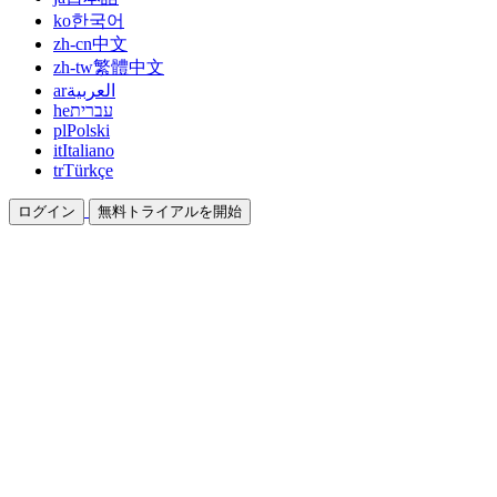
ko
한국어
zh-cn
中文
zh-tw
繁體中文
ar
العربية
he
עברית
pl
Polski
it
Italiano
tr
Türkçe
ログイン
無料トライアルを開始
ドキュメント
ガイドとヘルプドキュメント
アフィリエイト
パートナーになって一緒に稼ぐ
統合