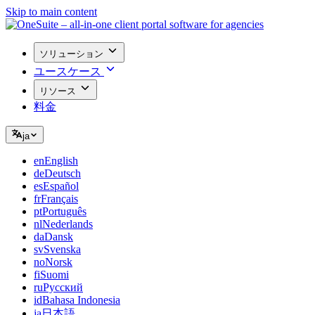
Skip to main content
ソリューション
ユースケース
リソース
料金
ja
en
English
de
Deutsch
es
Español
fr
Français
pt
Português
nl
Nederlands
da
Dansk
sv
Svenska
no
Norsk
fi
Suomi
ru
Русский
id
Bahasa Indonesia
ja
日本語