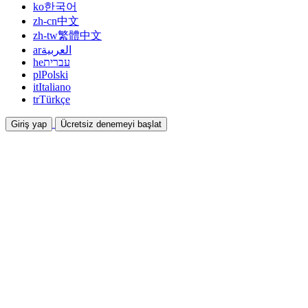
ko
한국어
zh-cn
中文
zh-tw
繁體中文
ar
العربية
he
עברית
pl
Polski
it
Italiano
tr
Türkçe
Giriş yap
Ücretsiz denemeyi başlat
Dokümantasyon
Kılavuzlar ve yardım belgeleri
İş Ortaklığı
Ortak olun ve birlikte kazanın
Entegrasyonlar