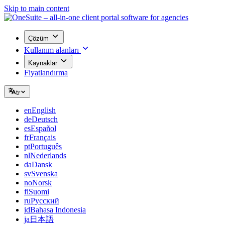
Skip to main content
Çözüm
Kullanım alanları
Kaynaklar
Fiyatlandırma
tr
en
English
de
Deutsch
es
Español
fr
Français
pt
Português
nl
Nederlands
da
Dansk
sv
Svenska
no
Norsk
fi
Suomi
ru
Русский
id
Bahasa Indonesia
ja
日本語