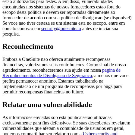
estao autorizados para testes. Alem disso, vulnerabilidades
encontradas nos sistemas de nossos fornecedores estao fora do
escopo desta politica e devem ser reportadas diretamente ao
fornecedor de acordo com sua politica de divulgacao (se disponivel).
Se voce nao tiver certeza se um sistema esta no escopo, entre em
contato conosco em
security@onesuite.io
antes de iniciar sua
pesquisa.
Reconhecimento
Embora a OneSuite nao ofereca atualmente recompensas
financeiras, valorizamos suas contribuicoes. Como sinal de nosso
agradecimento, reconheceremos sua ajuda em nossa
pagina de
Reconhecimentos de Divulgacao de Seguranca
, a menos que voce
prefira permanecer anonimo. Estamos trabalhando na
implementacao de um programa de recompensas por bugs para
permitir recompensas financeiras no futuro.
Relatar uma vulnerabilidade
As informacoes enviadas sob esta politica serao utilizadas
exclusivamente para fins defensivos. Se suas descobertas revelarem
vulnerabilidades que afetam a comunidade de usuarios em geral,
podemos compartilhar seu relatorio com a
Cybersecurity and