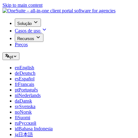
Skip to main content
Solução
Casos de uso
Recursos
Preços
pt
en
English
de
Deutsch
es
Español
fr
Français
pt
Português
nl
Nederlands
da
Dansk
sv
Svenska
no
Norsk
fi
Suomi
ru
Русский
id
Bahasa Indonesia
ja
日本語