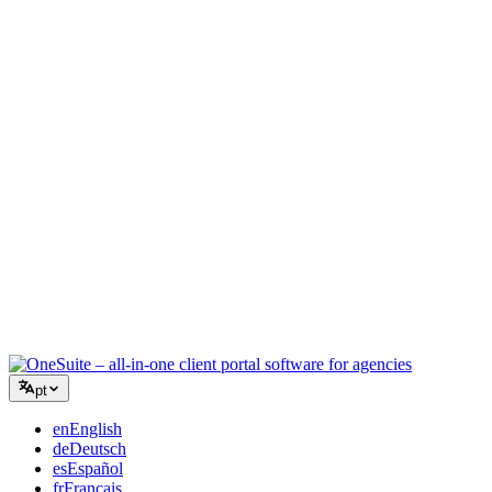
Agência Criativa
Um espaço de trabalho para briefings, feedback e faturamento para
que sua energia criativa fique no trabalho.
Consultoria
Propostas, acompanhamento de projetos e faturamento unificados
para você parecer tão profissional quanto seus conselhos.
Serviços de TI
Gerencie tickets, retainers e portais do cliente sem precisar grudar
com fita uma dúzia de ferramentas SaaS.
pt
en
English
de
Deutsch
es
Español
fr
Français