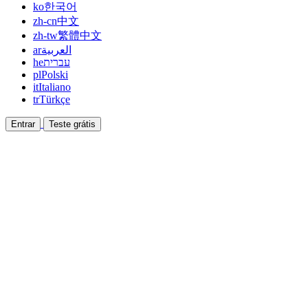
ko
한국어
zh-cn
中文
zh-tw
繁體中文
ar
العربية
he
עברית
pl
Polski
it
Italiano
tr
Türkçe
Entrar
Teste grátis
Documentação
Guias e documentos de ajuda
Afiliado
Faça parceria e ganhe junto
Integrações