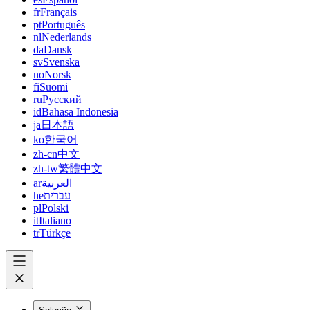
fr
Français
pt
Português
nl
Nederlands
da
Dansk
sv
Svenska
no
Norsk
fi
Suomi
ru
Русский
id
Bahasa Indonesia
ja
日本語
ko
한국어
zh-cn
中文
zh-tw
繁體中文
ar
العربية
he
עברית
pl
Polski
it
Italiano
tr
Türkçe