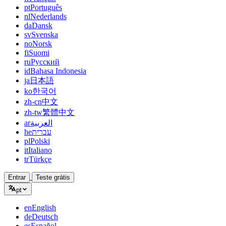
pt
Português
nl
Nederlands
da
Dansk
sv
Svenska
no
Norsk
fi
Suomi
ru
Русский
id
Bahasa Indonesia
ja
日本語
ko
한국어
zh-cn
中文
zh-tw
繁體中文
ar
العربية
he
עברית
pl
Polski
it
Italiano
tr
Türkçe
Entrar
Teste grátis
pt
en
English
de
Deutsch
es
Español