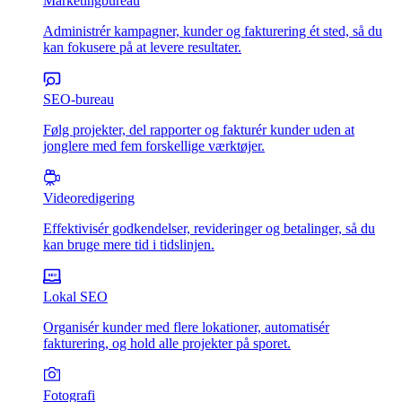
Marketingbureau
Administrér kampagner, kunder og fakturering ét sted, så du
kan fokusere på at levere resultater.
SEO-bureau
Følg projekter, del rapporter og fakturér kunder uden at
jonglere med fem forskellige værktøjer.
Videoredigering
Effektivisér godkendelser, revideringer og betalinger, så du
kan bruge mere tid i tidslinjen.
Lokal SEO
Organisér kunder med flere lokationer, automatisér
fakturering, og hold alle projekter på sporet.
Fotografi