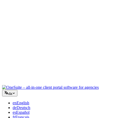
Kreativt bureau
Ét arbejdsrum til briefs, feedback og fakturering, så din kreative
energi bliver på arbejdet.
Rådgivning
Tilbud, projektopfølgning og fakturering samlet, så du ser lige så
professionel ud som dine råd.
IT-services
Håndtér sager, retainere og kundeportaler uden at lappe et dusin
SaaS-værktøjer sammen.
da
en
English
de
Deutsch
es
Español
fr
Français