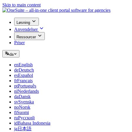
Skip to main content
Løsning
Anvendelser
Ressourcer
Priser
da
en
English
de
Deutsch
es
Español
fr
Français
pt
Português
nl
Nederlands
da
Dansk
sv
Svenska
no
Norsk
fi
Suomi
ru
Русский
id
Bahasa Indonesia
ja
日本語