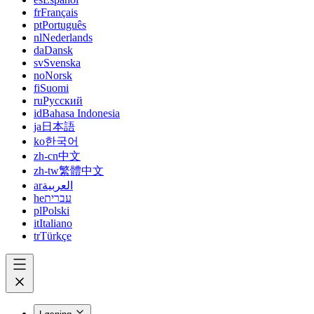
fr
Français
pt
Português
nl
Nederlands
da
Dansk
sv
Svenska
no
Norsk
fi
Suomi
ru
Русский
id
Bahasa Indonesia
ja
日本語
ko
한국어
zh-cn
中文
zh-tw
繁體中文
ar
العربية
he
עברית
pl
Polski
it
Italiano
tr
Türkçe