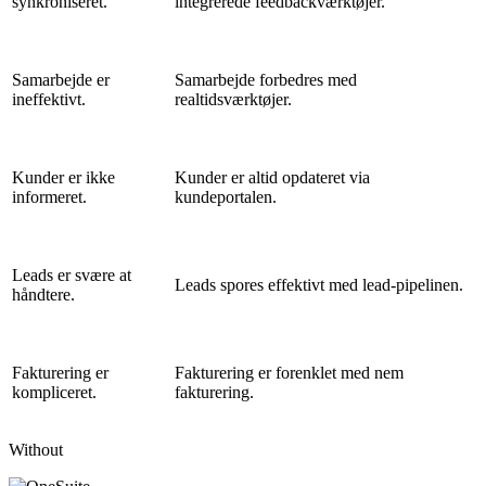
synkroniseret.
integrerede feedbackværktøjer.
Samarbejde er
Samarbejde forbedres med
ineffektivt.
realtidsværktøjer.
Kunder er ikke
Kunder er altid opdateret via
informeret.
kundeportalen.
Leads er svære at
Leads spores effektivt med lead-pipelinen.
håndtere.
Fakturering er
Fakturering er forenklet med nem
kompliceret.
fakturering.
Without