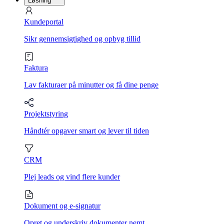
Løsning
Kundeportal
Sikr gennemsigtighed og opbyg tillid
Faktura
Lav fakturaer på minutter og få dine penge
Projektstyring
Håndtér opgaver smart og lever til tiden
CRM
Plej leads og vind flere kunder
Dokument og e-signatur
Opret og underskriv dokumenter nemt