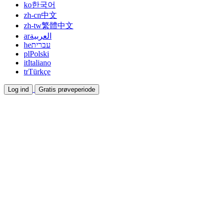
ko
한국어
zh-cn
中文
zh-tw
繁體中文
ar
العربية
he
עברית
pl
Polski
it
Italiano
tr
Türkçe
Log ind
Gratis prøveperiode
Dokumentation
Guides og hjælpedokumenter
Affiliate
Bliv partner og tjen sammen
Integrationer