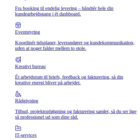
Fra booking til endelig levering – håndtér hele din
kundearbejdsgang i ét dashboard.
Eventstyring
Koordinér tidsplaner, leverandører og kundekommunikation,
uden at noget falder mellem to stole.
Kreativt bureau
Ét arbejdsrum til briefs, feedback og fakturering, så din
kreative energi bliver på arbejdet.
Rådgivning
Tilbud, projektopfølgning og fakturering samlet, så du ser lige
så professionel ud som dine råd.
IT-services