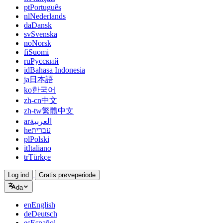
pt
Português
nl
Nederlands
da
Dansk
sv
Svenska
no
Norsk
fi
Suomi
ru
Русский
id
Bahasa Indonesia
ja
日本語
ko
한국어
zh-cn
中文
zh-tw
繁體中文
ar
العربية
he
עברית
pl
Polski
it
Italiano
tr
Türkçe
Log ind
Gratis prøveperiode
da
en
English
de
Deutsch
es
Español