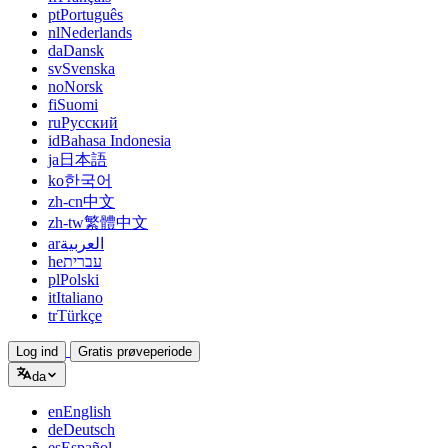
pt
Português
nl
Nederlands
da
Dansk
sv
Svenska
no
Norsk
fi
Suomi
ru
Русский
id
Bahasa Indonesia
ja
日本語
ko
한국어
zh-cn
中文
zh-tw
繁體中文
ar
العربية
he
עברית
pl
Polski
it
Italiano
tr
Türkçe
Log ind
Gratis prøveperiode
da
en
English
de
Deutsch
es
Español