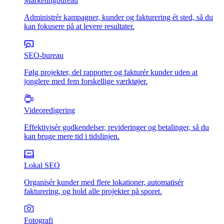
Marketingbureau
Administrér kampagner, kunder og fakturering ét sted, så du
kan fokusere på at levere resultater.
SEO-bureau
Følg projekter, del rapporter og fakturér kunder uden at
jonglere med fem forskellige værktøjer.
Videoredigering
Effektivisér godkendelser, revideringer og betalinger, så du
kan bruge mere tid i tidslinjen.
Lokal SEO
Organisér kunder med flere lokationer, automatisér
fakturering, og hold alle projekter på sporet.
Fotografi