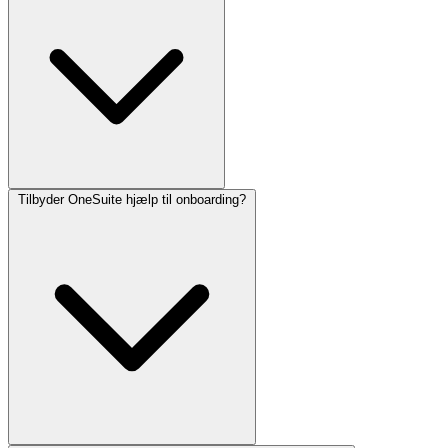
Tilbyder OneSuite hjælp til onboarding?
Ja, prioriteret support er inkluderet i alle betalte OneSuite-planer.