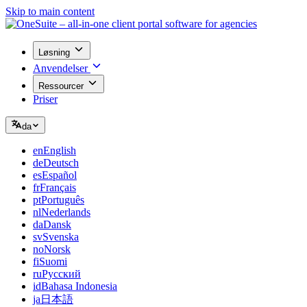
Skip to main content
Løsning
Anvendelser
Ressourcer
Priser
da
en
English
de
Deutsch
es
Español
fr
Français
pt
Português
nl
Nederlands
da
Dansk
sv
Svenska
no
Norsk
fi
Suomi
ru
Русский
id
Bahasa Indonesia
ja
日本語