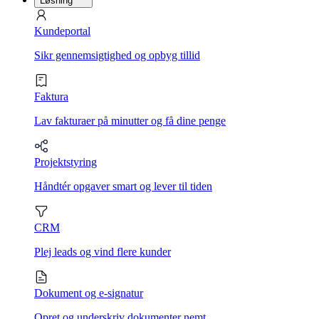
Løsning
Kundeportal
Sikr gennemsigtighed og opbyg tillid
Faktura
Lav fakturaer på minutter og få dine penge
Projektstyring
Håndtér opgaver smart og lever til tiden
CRM
Plej leads og vind flere kunder
Dokument og e-signatur
Opret og underskriv dokumenter nemt