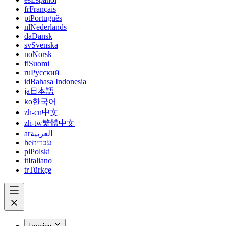
fr
Français
pt
Português
nl
Nederlands
da
Dansk
sv
Svenska
no
Norsk
fi
Suomi
ru
Русский
id
Bahasa Indonesia
ja
日本語
ko
한국어
zh-cn
中文
zh-tw
繁體中文
ar
العربية
he
עברית
pl
Polski
it
Italiano
tr
Türkçe