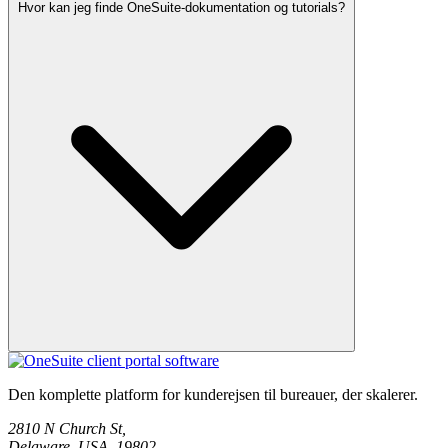
Hvor kan jeg finde OneSuite-dokumentation og tutorials?
Ja, OneSuite tilbyder onboarding-assistance, der hjælper dig med at
oprette dit arbejdsområde, invitere teammedlemmer og konfigurere
din kundeportal.
Du kan få adgang til dokumentation, opsætningsvejledninger,
feature-tutorials og onboarding-ressourcer gennem OneSuite Help
Den komplette platform for kunderejsen til bureauer, der skalerer.
Center.
2810 N Church St,
Delaware, USA, 19802