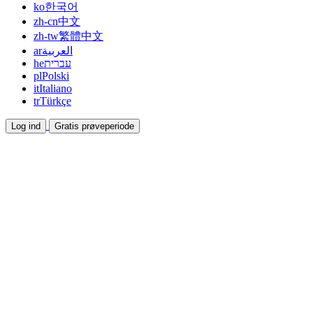
ko
한국어
zh-cn
中文
zh-tw
繁體中文
ar
العربية
he
עברית
pl
Polski
it
Italiano
tr
Türkçe
Log ind
Gratis prøveperiode
Dokumentation
Guides og hjælpedokumenter
Affiliate
Bliv partner og tjen sammen
Integrationer