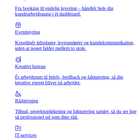
Fra booking til endelig levering – håndtér hele din
kundearbejdsgang i ét dashboard.
Eventstyring
Koordinér tidsplaner, leverandører og kundekommunikation,
uden at noget falder mellem to stole.
Kreativt bureau
Ét arbejdsrum til briefs, feedback og fakturering, så din
kreative energi bliver på arbejdet.
Rådgivning
Tilbud, projektopfølgning og fakturering samlet, så du ser lige
så professionel ud som dine råd.
IT-services