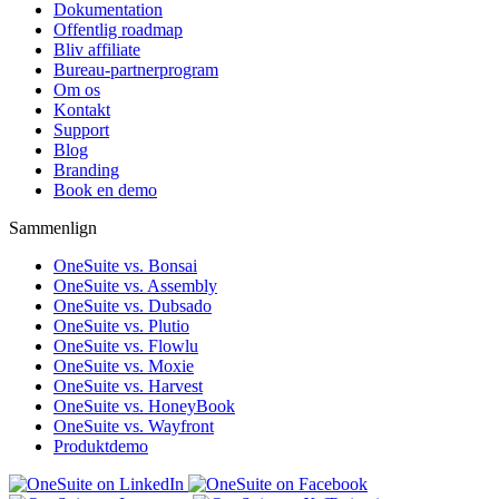
Dokumentation
Offentlig roadmap
Bliv affiliate
Bureau-partnerprogram
Om os
Kontakt
Support
Blog
Branding
Book en demo
Sammenlign
OneSuite vs. Bonsai
OneSuite vs. Assembly
OneSuite vs. Dubsado
OneSuite vs. Plutio
OneSuite vs. Flowlu
OneSuite vs. Moxie
OneSuite vs. Harvest
OneSuite vs. HoneyBook
OneSuite vs. Wayfront
Produktdemo