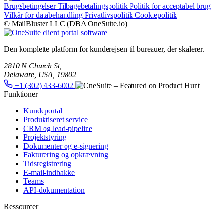
Brugsbetingelser
Tilbagebetalingspolitik
Politik for acceptabel brug
Vilkår for databehandling
Privatlivspolitik
Cookiepolitik
© MailBluster LLC (DBA OneSuite.io)
Den komplette platform for kunderejsen til bureauer, der skalerer.
2810 N Church St,
Delaware, USA, 19802
+1 (302) 433-6002
Funktioner
Kundeportal
Produktiseret service
CRM og lead-pipeline
Projektstyring
Dokumenter og e-signering
Fakturering og opkrævning
Tidsregistrering
E-mail-indbakke
Teams
API-dokumentation
Ressourcer