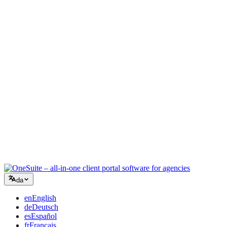
Kreativt bureau
Ét arbejdsrum til briefs, feedback og fakturering, så din kreative
energi bliver på arbejdet.
Rådgivning
Tilbud, projektopfølgning og fakturering samlet, så du ser lige så
professionel ud som dine råd.
IT-services
Håndtér sager, retainere og kundeportaler uden at lappe et dusin
SaaS-værktøjer sammen.
da
en
English
de
Deutsch
es
Español
fr
Français