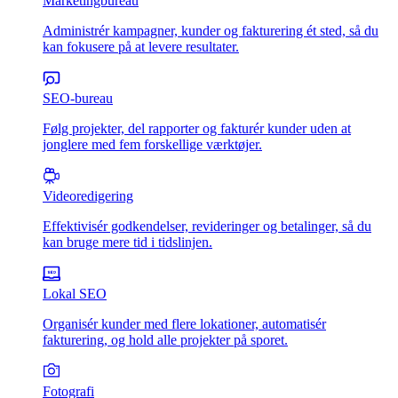
Marketingbureau
Administrér kampagner, kunder og fakturering ét sted, så du
kan fokusere på at levere resultater.
SEO-bureau
Følg projekter, del rapporter og fakturér kunder uden at
jonglere med fem forskellige værktøjer.
Videoredigering
Effektivisér godkendelser, revideringer og betalinger, så du
kan bruge mere tid i tidslinjen.
Lokal SEO
Organisér kunder med flere lokationer, automatisér
fakturering, og hold alle projekter på sporet.
Fotografi