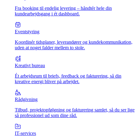
Fra booking til endelig levering – håndtér hele din
kundearbejdsgang i ét dashboard.
Eventstyring
Koordinér tidsplaner, leverandører og kundekommunikation,
uden at noget falder mellem to stole.
Kreativt bureau
Ét arbejdsrum til briefs, feedback og fakturering, så din
kreative energi bliver på arbejdet.
Rådgivning
Tilbud, projektopfølgning og fakturering samlet, så du ser lige
så professionel ud som dine råd.
IT-services