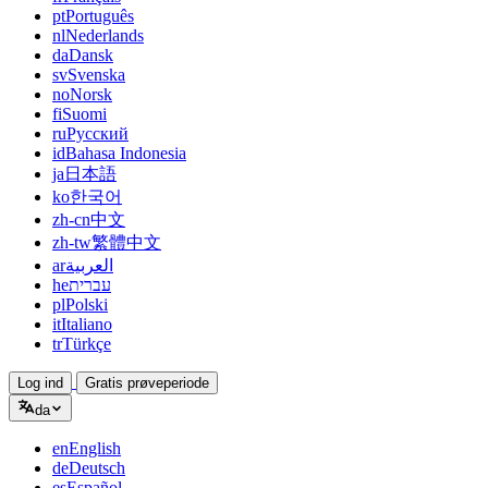
pt
Português
nl
Nederlands
da
Dansk
sv
Svenska
no
Norsk
fi
Suomi
ru
Русский
id
Bahasa Indonesia
ja
日本語
ko
한국어
zh-cn
中文
zh-tw
繁體中文
ar
العربية
he
עברית
pl
Polski
it
Italiano
tr
Türkçe
Log ind
Gratis prøveperiode
da
en
English
de
Deutsch
es
Español