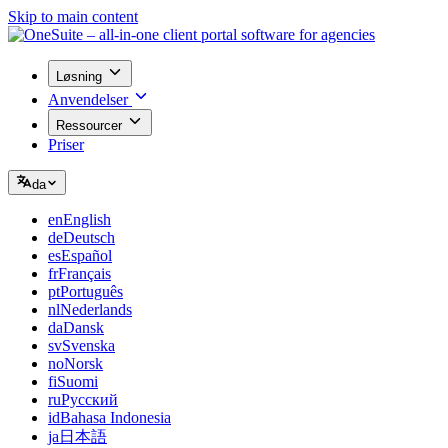
Skip to main content
Løsning
Anvendelser
Ressourcer
Priser
da
en
English
de
Deutsch
es
Español
fr
Français
pt
Português
nl
Nederlands
da
Dansk
sv
Svenska
no
Norsk
fi
Suomi
ru
Русский
id
Bahasa Indonesia
ja
日本語