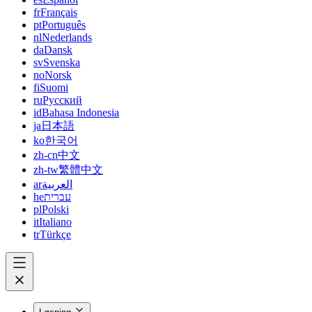
fr
Français
pt
Português
nl
Nederlands
da
Dansk
sv
Svenska
no
Norsk
fi
Suomi
ru
Русский
id
Bahasa Indonesia
ja
日本語
ko
한국어
zh-cn
中文
zh-tw
繁體中文
ar
العربية
he
עברית
pl
Polski
it
Italiano
tr
Türkçe