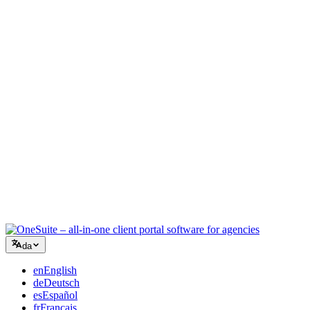
Kreativt bureau
Ét arbejdsrum til briefs, feedback og fakturering, så din kreative
energi bliver på arbejdet.
Rådgivning
Tilbud, projektopfølgning og fakturering samlet, så du ser lige så
professionel ud som dine råd.
IT-services
Håndtér sager, retainere og kundeportaler uden at lappe et dusin
SaaS-værktøjer sammen.
da
en
English
de
Deutsch
es
Español
fr
Français