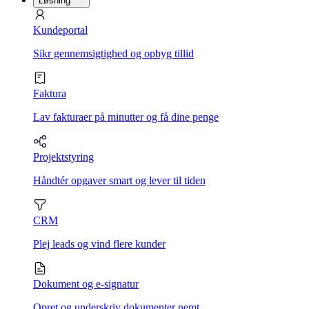
Løsning
Kundeportal
Sikr gennemsigtighed og opbyg tillid
Faktura
Lav fakturaer på minutter og få dine penge
Projektstyring
Håndtér opgaver smart og lever til tiden
CRM
Plej leads og vind flere kunder
Dokument og e-signatur
Opret og underskriv dokumenter nemt