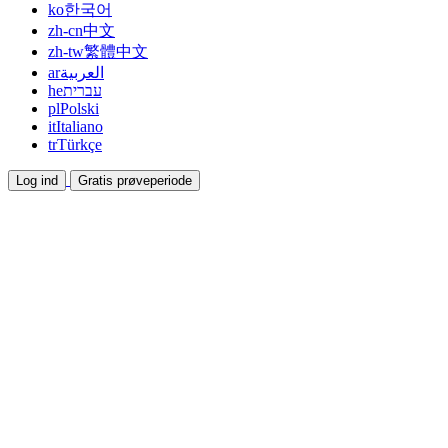
ko
한국어
zh-cn
中文
zh-tw
繁體中文
ar
العربية
he
עברית
pl
Polski
it
Italiano
tr
Türkçe
Log ind
Gratis prøveperiode
Dokumentation
Guides og hjælpedokumenter
Affiliate
Bliv partner og tjen sammen
Integrationer