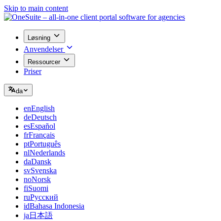
Skip to main content
Løsning
Anvendelser
Ressourcer
Priser
da
en
English
de
Deutsch
es
Español
fr
Français
pt
Português
nl
Nederlands
da
Dansk
sv
Svenska
no
Norsk
fi
Suomi
ru
Русский
id
Bahasa Indonesia
ja
日本語