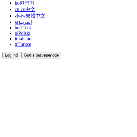
ko
한국어
zh-cn
中文
zh-tw
繁體中文
ar
العربية
he
עברית
pl
Polski
it
Italiano
tr
Türkçe
Log ind
Gratis prøveperiode
Dokumentation
Guides og hjælpedokumenter
Affiliate
Bliv partner og tjen sammen
Integrationer