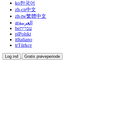
ko
한국어
zh-cn
中文
zh-tw
繁體中文
ar
العربية
he
עברית
pl
Polski
it
Italiano
tr
Türkçe
Log ind
Gratis prøveperiode
Dokumentation
Guides og hjælpedokumenter
Affiliate
Bliv partner og tjen sammen
Integrationer