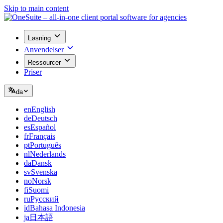
Skip to main content
Løsning
Anvendelser
Ressourcer
Priser
da
en
English
de
Deutsch
es
Español
fr
Français
pt
Português
nl
Nederlands
da
Dansk
sv
Svenska
no
Norsk
fi
Suomi
ru
Русский
id
Bahasa Indonesia
ja
日本語