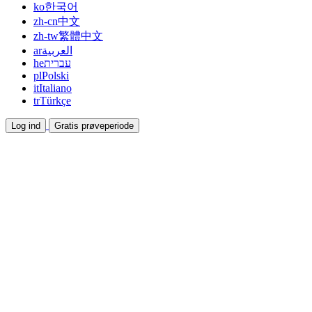
ko
한국어
zh-cn
中文
zh-tw
繁體中文
ar
العربية
he
עברית
pl
Polski
it
Italiano
tr
Türkçe
Log ind
Gratis prøveperiode
Dokumentation
Guides og hjælpedokumenter
Affiliate
Bliv partner og tjen sammen
Integrationer