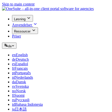
Skip to main content
Løsning
Anvendelser
Ressourcer
Priser
da
en
English
de
Deutsch
es
Español
fr
Français
pt
Português
nl
Nederlands
da
Dansk
sv
Svenska
no
Norsk
fi
Suomi
ru
Русский
id
Bahasa Indonesia
ja
日本語