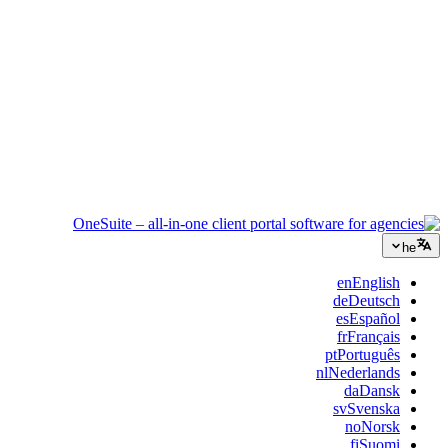
ייעוץ
הצעות, מעקב פרויקטים וחיוב מאוחדים כדי שתיראו מקצועיים כמו
הייעוץ שלכם.
שירותי IT
נהלו טיקטים, ריטיינרים ופורטלי לקוחות בלי לחבר תריסר כלי SaaS
בסלוטייפ.
he
en
English
de
Deutsch
es
Español
fr
Français
pt
Português
nl
Nederlands
da
Dansk
sv
Svenska
no
Norsk
fi
Suomi