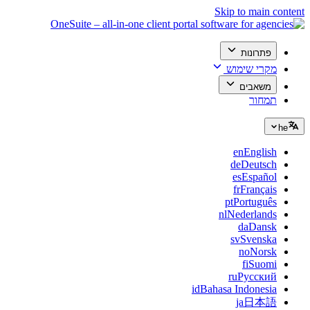
Skip to main content
פתרונות
מקרי שימוש
משאבים
תמחור
he
en
English
de
Deutsch
es
Español
fr
Français
pt
Português
nl
Nederlands
da
Dansk
sv
Svenska
no
Norsk
fi
Suomi
ru
Русский
id
Bahasa Indonesia
ja
日本語