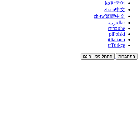
ko
한국어
zh-cn
中文
zh-tw
繁體中文
ar
العربية
he
עברית
pl
Polski
it
Italiano
tr
Türkçe
התחברות
התחל ניסיון חינם
תיעוד
מדריכים ומסמכי עזרה
שותפים
שותפו והרוויחו יחד
אינטגרציות