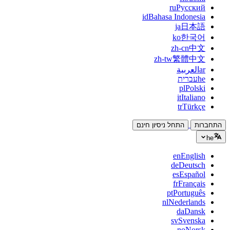
ru
Русский
id
Bahasa Indonesia
ja
日本語
ko
한국어
zh-cn
中文
zh-tw
繁體中文
ar
العربية
he
עברית
pl
Polski
it
Italiano
tr
Türkçe
התחברות
התחל ניסיון חינם
he
en
English
de
Deutsch
es
Español
fr
Français
pt
Português
nl
Nederlands
da
Dansk
sv
Svenska
no
Norsk