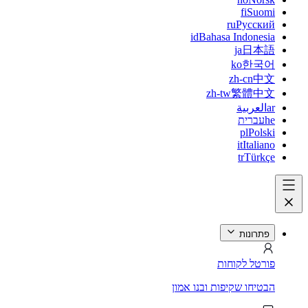
fi
Suomi
ru
Русский
id
Bahasa Indonesia
ja
日本語
ko
한국어
zh-cn
中文
zh-tw
繁體中文
ar
العربية
he
עברית
pl
Polski
it
Italiano
tr
Türkçe
פתרונות
פורטל לקוחות
הבטיחו שקיפות ובנו אמון