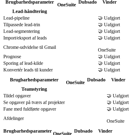
Brugbarhedsparameter
Dubsado
Vinder
OneSuite
Lead-håndtering
Lead-pipeline
🤝 Uafgjort
Tilpassede lead-trin
🤝 Uafgjort
Lead-segmentering
🤝 Uafgjort
Import/eksport af leads
🤝 Uafgjort
Chrome-udvidelse til Gmail
OneSuite
Prognose
🤝 Uafgjort
Sporing af lead-kilde
🤝 Uafgjort
Konvertér leads til kunder
🤝 Uafgjort
Brugbarhedsparameter
Dubsado
Vinder
OneSuite
Teamstyring
Tildel opgaver
🤝 Uafgjort
Se opgaver på tværs af projekter
🤝 Uafgjort
Fane med fuldførte opgaver
🤝 Uafgjort
Afdelinger
OneSuite
Brugbarhedsparameter
Dubsado
Vinder
OneSuite