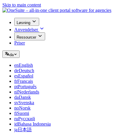
Skip to main content
Løsning
Anvendelser
Ressourcer
Priser
da
en
English
de
Deutsch
es
Español
fr
Français
pt
Português
nl
Nederlands
da
Dansk
sv
Svenska
no
Norsk
fi
Suomi
ru
Русский
id
Bahasa Indonesia
ja
日本語