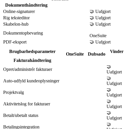
Dokumenthåndtering
Online-signaturer
🤝 Uafgjort
Rig teksteditor
🤝 Uafgjort
Skabelon-hub
🤝 Uafgjort
Dokumentopbevaring
OneSuite
PDF-eksport
🤝 Uafgjort
Brugbarhedsparameter
Vinder
OneSuite
Dubsado
Fakturahåndtering
🤝
Opret/administrér fakturaer
Uafgjort
🤝
Auto-udfyld kundeoplysninger
Uafgjort
🤝
Projektvalg
Uafgjort
🤝
Aktivitetslog for fakturaer
Uafgjort
🤝
Betalt/ubetalt status
Uafgjort
🤝
Betalingsintegration