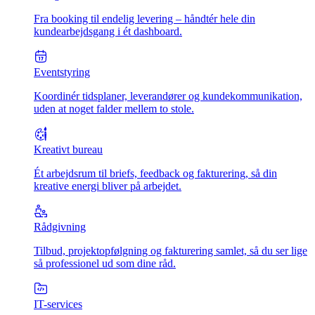
Fra booking til endelig levering – håndtér hele din
kundearbejdsgang i ét dashboard.
Eventstyring
Koordinér tidsplaner, leverandører og kundekommunikation,
uden at noget falder mellem to stole.
Kreativt bureau
Ét arbejdsrum til briefs, feedback og fakturering, så din
kreative energi bliver på arbejdet.
Rådgivning
Tilbud, projektopfølgning og fakturering samlet, så du ser lige
så professionel ud som dine råd.
IT-services