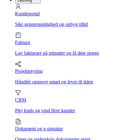
Løsning
Kundeportal
Sikr gennemsigtighed og opbyg tillid
Faktura
Lav fakturaer på minutter og få dine penge
Projektstyring
Håndtér opgaver smart og lever til tiden
CRM
Plej leads og vind flere kunder
Dokument og e-signatur
Opret og underskriv dokumenter nemt