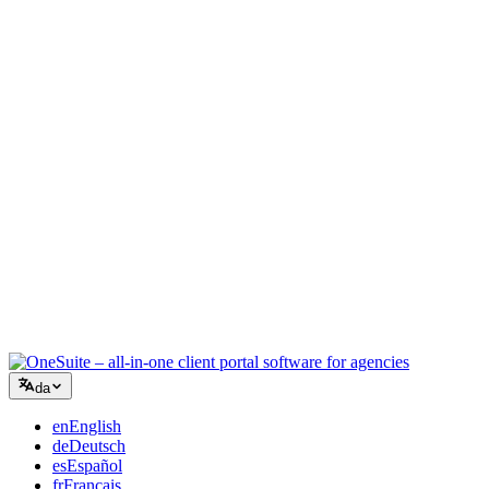
Kreativt bureau
Ét arbejdsrum til briefs, feedback og fakturering, så din kreative
energi bliver på arbejdet.
Rådgivning
Tilbud, projektopfølgning og fakturering samlet, så du ser lige så
professionel ud som dine råd.
IT-services
Håndtér sager, retainere og kundeportaler uden at lappe et dusin
SaaS-værktøjer sammen.
da
en
English
de
Deutsch
es
Español
fr
Français