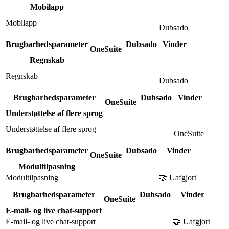
Mobilapp
Mobilapp
Dubsado
Brugbarhedsparameter
Dubsado
Vinder
OneSuite
Regnskab
Regnskab
Dubsado
Brugbarhedsparameter
Dubsado
Vinder
OneSuite
Understøttelse af flere sprog
Understøttelse af flere sprog
OneSuite
Brugbarhedsparameter
Dubsado
Vinder
OneSuite
Modultilpasning
Modultilpasning
🤝 Uafgjort
Brugbarhedsparameter
Dubsado
Vinder
OneSuite
E-mail- og live chat-support
E-mail- og live chat-support
🤝 Uafgjort