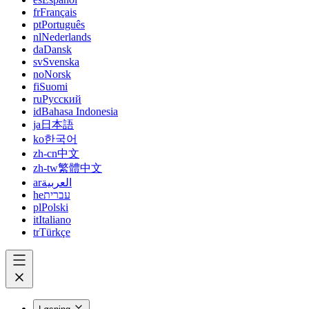
fr
Français
pt
Português
nl
Nederlands
da
Dansk
sv
Svenska
no
Norsk
fi
Suomi
ru
Русский
id
Bahasa Indonesia
ja
日本語
ko
한국어
zh-cn
中文
zh-tw
繁體中文
ar
العربية
he
עברית
pl
Polski
it
Italiano
tr
Türkçe