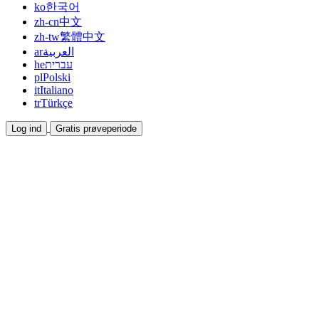
ko
한국어
zh-cn
中文
zh-tw
繁體中文
ar
العربية
he
עברית
pl
Polski
it
Italiano
tr
Türkçe
Log ind
Gratis prøveperiode
Dokumentation
Guides og hjælpedokumenter
Affiliate
Bliv partner og tjen sammen
Integrationer