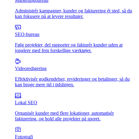
Marketingbureau
Administrér kampagner, kunder og fakturering ét sted, så du
kan fokusere på at levere resultater.
SEO-bureau
Følg projekter, del rapporter og fakturér kunder uden at
jonglere med fem forskellige værktøjer.
Videoredigering
Effektivisér godkendelser, revideringer og betalinger, så du
kan bruge mere tid i tidslinjen.
Lokal SEO
Organisér kunder med flere lokationer, automatisér
fakturering, og hold alle projekter på sporet.
Fotografi