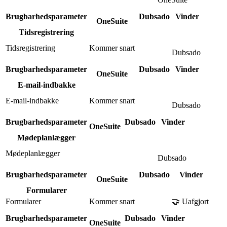
Brugbarhedsparameter
Dubsado
Vinder
OneSuite
Tidsregistrering
Tidsregistrering
Kommer snart
Dubsado
Brugbarhedsparameter
Dubsado
Vinder
OneSuite
E-mail-indbakke
E-mail-indbakke
Kommer snart
Dubsado
Brugbarhedsparameter
Dubsado
Vinder
OneSuite
Mødeplanlægger
Mødeplanlægger
Dubsado
Brugbarhedsparameter
Dubsado
Vinder
OneSuite
Formularer
Formularer
Kommer snart
🤝 Uafgjort
Brugbarhedsparameter
Dubsado
Vinder
OneSuite