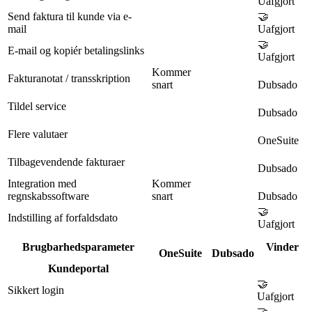
Uafgjort
Send faktura til kunde via e-
🤝
mail
Uafgjort
🤝
E-mail og kopiér betalingslinks
Uafgjort
Kommer
Fakturanotat / transskription
snart
Dubsado
Tildel service
Dubsado
Flere valutaer
OneSuite
Tilbagevendende fakturaer
Dubsado
Integration med
Kommer
regnskabssoftware
snart
Dubsado
🤝
Indstilling af forfaldsdato
Uafgjort
Brugbarhedsparameter
Vinder
OneSuite
Dubsado
Kundeportal
🤝
Sikkert login
Uafgjort
🤝