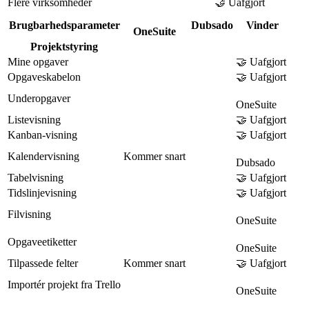
Flere virksomheder
🤝 Uafgjort
Brugbarhedsparameter
Dubsado
Vinder
OneSuite
Projektstyring
Mine opgaver
🤝 Uafgjort
Opgaveskabelon
🤝 Uafgjort
Underopgaver
OneSuite
Listevisning
🤝 Uafgjort
Kanban-visning
🤝 Uafgjort
Kalendervisning
Kommer snart
Dubsado
Tabelvisning
🤝 Uafgjort
Tidslinjevisning
🤝 Uafgjort
Filvisning
OneSuite
Opgaveetiketter
OneSuite
Tilpassede felter
Kommer snart
🤝 Uafgjort
Importér projekt fra Trello
OneSuite