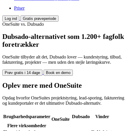
Priser
Log ind
Gratis prøveperiode
OneSuite vs. Dubsado
Dubsado-alternativet som 1.200+ fagfolk
foretrækker
OneSuite tilbyder alt det, Dubsado lover — kundestyring, tilbud,
fakturering, projekter — men uden den stejle læringskurve.
Prøv gratis i 14 dage
Book en demo
Oplev mere med OneSuite
Opdag hvorfor OneSuites projektstyring, lead-sporing, fakturering
og kundeportaler er det ultimative Dubsado-alternativ.
Brugbarhedsparameter
Dubsado
Vinder
OneSuite
Flere virksomheder