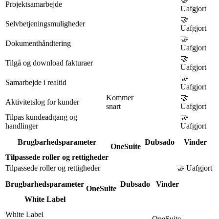
Projektsamarbejde
Uafgjort
🤝
Selvbetjeningsmuligheder
Uafgjort
🤝
Dokumenthåndtering
Uafgjort
🤝
Tilgå og download fakturaer
Uafgjort
🤝
Samarbejde i realtid
Uafgjort
Kommer
🤝
Aktivitetslog for kunder
snart
Uafgjort
Tilpas kundeadgang og
🤝
handlinger
Uafgjort
Brugbarhedsparameter
Dubsado
Vinder
OneSuite
Tilpassede roller og rettigheder
Tilpassede roller og rettigheder
🤝 Uafgjort
Brugbarhedsparameter
Dubsado
Vinder
OneSuite
White Label
White Label
OneSuite