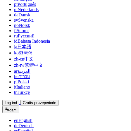
pt
Português
nl
Nederlands
da
Dansk
sv
Svenska
no
Norsk
fi
Suomi
ru
Русский
id
Bahasa Indonesia
ja
日本語
ko
한국어
zh-cn
中文
zh-tw
繁體中文
ar
العربية
he
עברית
pl
Polski
it
Italiano
tr
Türkçe
Log ind
Gratis prøveperiode
da
en
English
de
Deutsch
es
Español