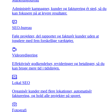
Marketingbureau
Administrér kampagner, kunder og fakturering ét sted, så du
kan fokusere på at levere resultater.
SEO-bureau
Følg projekter, del rapporter og fakturér kunder uden at
jonglere med fem forskellige værktøjer.
Videoredigering
Effektivisér godkendelser, revideringer og betalinger, så du
kan bruge mere tid i tidslinjen.
Lokal SEO
Organisér kunder med flere lokationer, automatisér
fakturering, og hold alle projekter på sporet.
Fotografi