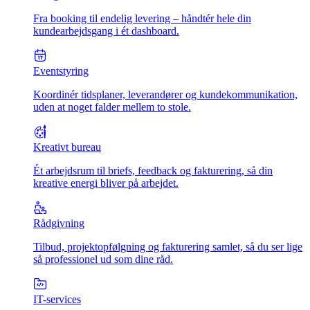
Fra booking til endelig levering – håndtér hele din
kundearbejdsgang i ét dashboard.
Eventstyring
Koordinér tidsplaner, leverandører og kundekommunikation,
uden at noget falder mellem to stole.
Kreativt bureau
Ét arbejdsrum til briefs, feedback og fakturering, så din
kreative energi bliver på arbejdet.
Rådgivning
Tilbud, projektopfølgning og fakturering samlet, så du ser lige
så professionel ud som dine råd.
IT-services