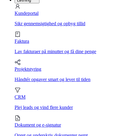
Løsning
Kundeportal
Sikr gennemsigtighed og opbyg tillid
Faktura
Lav fakturaer på minutter og få dine penge
Projektstyring
Håndtér opgaver smart og lever til tiden
CRM
Plej leads og vind flere kunder
Dokument og e-signatur
Opret og underskriv dokumenter nemt