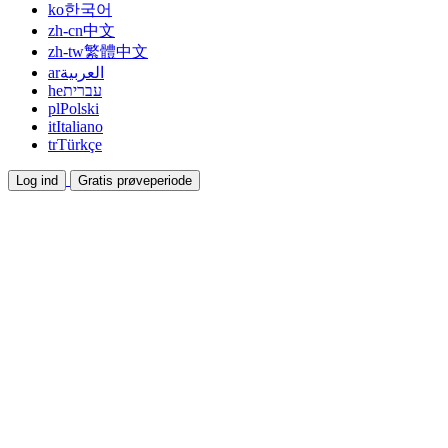
ko
한국어
zh-cn
中文
zh-tw
繁體中文
ar
العربية
he
עברית
pl
Polski
it
Italiano
tr
Türkçe
Log ind
Gratis prøveperiode
Dokumentation
Guides og hjælpedokumenter
Affiliate
Bliv partner og tjen sammen
Integrationer