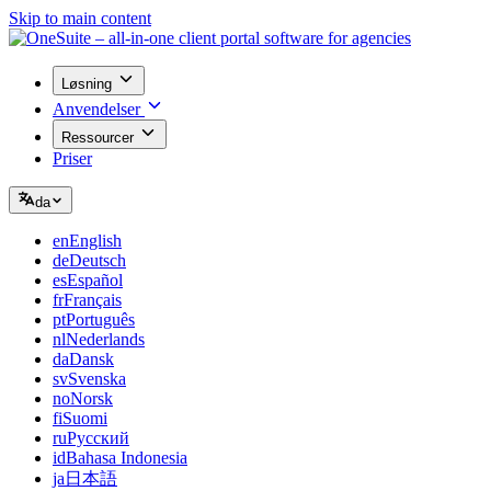
Skip to main content
Løsning
Anvendelser
Ressourcer
Priser
da
en
English
de
Deutsch
es
Español
fr
Français
pt
Português
nl
Nederlands
da
Dansk
sv
Svenska
no
Norsk
fi
Suomi
ru
Русский
id
Bahasa Indonesia
ja
日本語