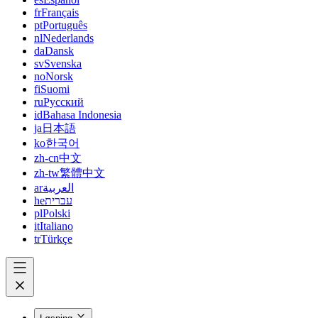
fr
Français
pt
Português
nl
Nederlands
da
Dansk
sv
Svenska
no
Norsk
fi
Suomi
ru
Русский
id
Bahasa Indonesia
ja
日本語
ko
한국어
zh-cn
中文
zh-tw
繁體中文
ar
العربية
he
עברית
pl
Polski
it
Italiano
tr
Türkçe