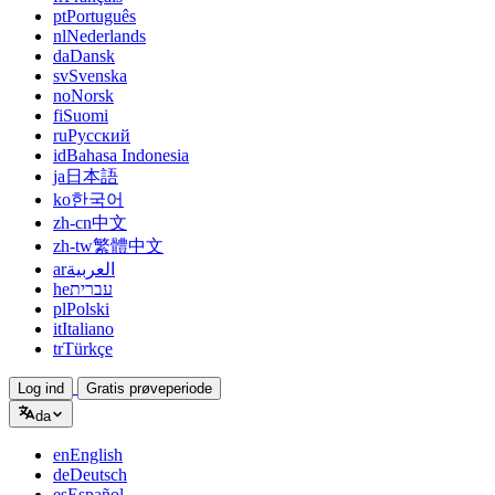
pt
Português
nl
Nederlands
da
Dansk
sv
Svenska
no
Norsk
fi
Suomi
ru
Русский
id
Bahasa Indonesia
ja
日本語
ko
한국어
zh-cn
中文
zh-tw
繁體中文
ar
العربية
he
עברית
pl
Polski
it
Italiano
tr
Türkçe
Log ind
Gratis prøveperiode
da
en
English
de
Deutsch
es
Español