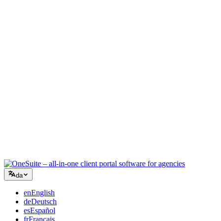
Kreativt bureau
Ét arbejdsrum til briefs, feedback og fakturering, så din kreative
energi bliver på arbejdet.
Rådgivning
Tilbud, projektopfølgning og fakturering samlet, så du ser lige så
professionel ud som dine råd.
IT-services
Håndtér sager, retainere og kundeportaler uden at lappe et dusin
SaaS-værktøjer sammen.
da
en
English
de
Deutsch
es
Español
fr
Français