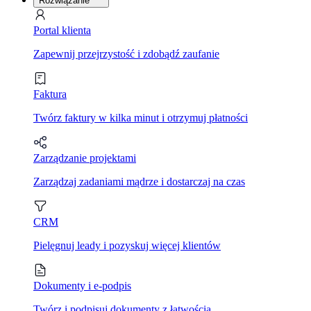
Rozwiązanie
Portal klienta
Zapewnij przejrzystość i zdobądź zaufanie
Faktura
Twórz faktury w kilka minut i otrzymuj płatności
Zarządzanie projektami
Zarządzaj zadaniami mądrze i dostarczaj na czas
CRM
Pielęgnuj leady i pozyskuj więcej klientów
Dokumenty i e-podpis
Twórz i podpisuj dokumenty z łatwością