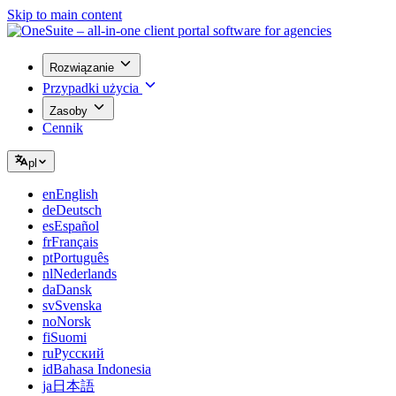
Skip to main content
Rozwiązanie
Przypadki użycia
Zasoby
Cennik
pl
en
English
de
Deutsch
es
Español
fr
Français
pt
Português
nl
Nederlands
da
Dansk
sv
Svenska
no
Norsk
fi
Suomi
ru
Русский
id
Bahasa Indonesia
ja
日本語