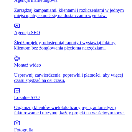
Agencja marketingowa
Zarządzaj kampaniami, klientami i rozliczeniami w jednym
miejscu, aby skupić się na dostarczaniu wyników.
Agencja SEO
Śledź projekty, udostępniaj raporty i wystawiaj faktury
klientom bez żonglowania pięcioma narzędziami.
Montaż wideo
Usprawnij zatwierdzenia, poprawki i płatności, aby więcej
czasu spędzać na osi czasu.
Lokalne SEO
Organizuj klientów wielolokalizacyjnych, automatyzuj
fakturowanie i utrzymuj każdy projekt na właściwym torze.
Fotografia