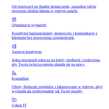
Od rezerwacji po finalne dostarczenie, zarządzaj całym
procesem obsługi klienta w jednym panelu.
Organizacja wydarzeń
Koordynuj harmonogramy, dostawców i komunikację z
klientami bez przeoczenia czegokolwiek.
Agencja kreatywna
Jedna przestrzeń robocza na briefy, feedback i rozliczenia,
aby Twoja twórcza energia skupiła się na pracy.
Konsulting
Oferty, śledzenie projektów i fakturowanie w jednym, abyś
wyglądał tak profesjonalnie jak Twoje porady.
Usługi IT