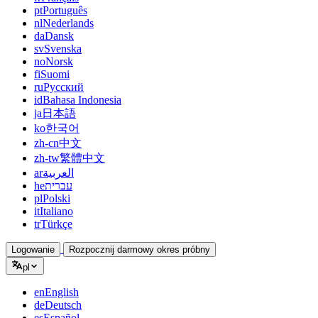
pt
Português
nl
Nederlands
da
Dansk
sv
Svenska
no
Norsk
fi
Suomi
ru
Русский
id
Bahasa Indonesia
ja
日本語
ko
한국어
zh-cn
中文
zh-tw
繁體中文
ar
العربية
he
עברית
pl
Polski
it
Italiano
tr
Türkçe
Logowanie
Rozpocznij darmowy okres próbny
pl
en
English
de
Deutsch
es
Español