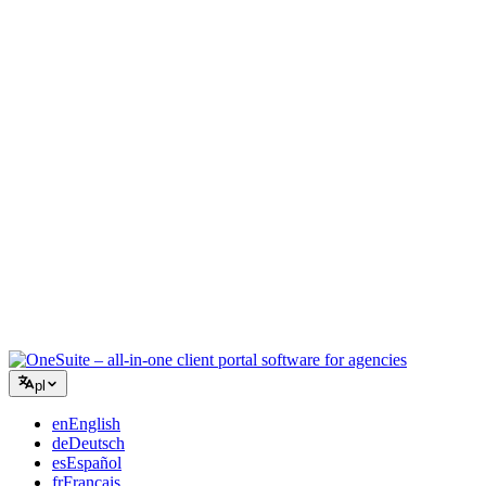
Agencja kreatywna
Jedna przestrzeń robocza na briefy, feedback i rozliczenia, aby
Twoja twórcza energia skupiła się na pracy.
Konsulting
Oferty, śledzenie projektów i fakturowanie w jednym, abyś
wyglądał tak profesjonalnie jak Twoje porady.
Usługi IT
Zarządzaj zgłoszeniami, umowami i portalami klientów bez łączenia
kilkunastu narzędzi SaaS.
pl
en
English
de
Deutsch
es
Español
fr
Français