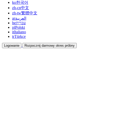
ko
한국어
zh-cn
中文
zh-tw
繁體中文
ar
العربية
he
עברית
pl
Polski
it
Italiano
tr
Türkçe
Logowanie
Rozpocznij darmowy okres próbny
Dokumentacja
Przewodniki i dokumenty pomocy
Program partnerski
Współpracuj i zarabiaj razem
Integracje