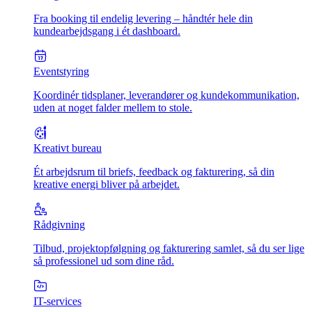
Fra booking til endelig levering – håndtér hele din
kundearbejdsgang i ét dashboard.
Eventstyring
Koordinér tidsplaner, leverandører og kundekommunikation,
uden at noget falder mellem to stole.
Kreativt bureau
Ét arbejdsrum til briefs, feedback og fakturering, så din
kreative energi bliver på arbejdet.
Rådgivning
Tilbud, projektopfølgning og fakturering samlet, så du ser lige
så professionel ud som dine råd.
IT-services