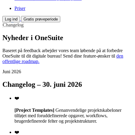
Priser
Log ind
Gratis prøveperiode
Changelog
Nyheder i OneSuite
Baseret på feedback arbejder vores team løbende på at forbedre
OneSuite til dit digitale bureau! Send dine feature-ønsker til
den
offentlige roadmap.
Juni 2026
Changelog – 30. juni 2026
❤️
[Project Templates]
Genanvendelige projektskabeloner
tilføjet med foruddefinerede opgaver, workflows,
brugerdefinerede felter og projektstrukturer.
❤️