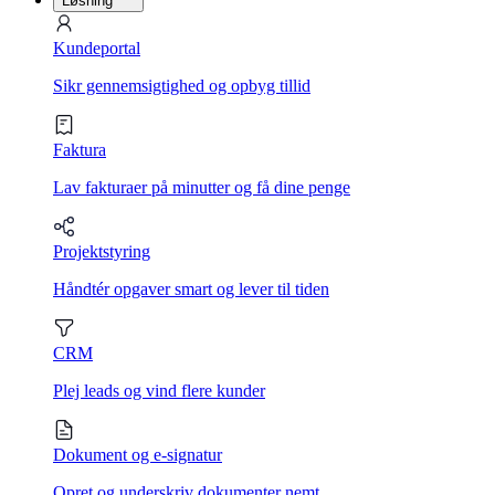
Løsning
Kundeportal
Sikr gennemsigtighed og opbyg tillid
Faktura
Lav fakturaer på minutter og få dine penge
Projektstyring
Håndtér opgaver smart og lever til tiden
CRM
Plej leads og vind flere kunder
Dokument og e-signatur
Opret og underskriv dokumenter nemt