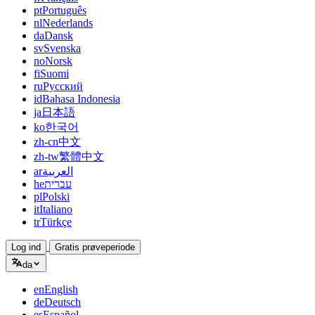
pt
Português
nl
Nederlands
da
Dansk
sv
Svenska
no
Norsk
fi
Suomi
ru
Русский
id
Bahasa Indonesia
ja
日本語
ko
한국어
zh-cn
中文
zh-tw
繁體中文
ar
العربية
he
עברית
pl
Polski
it
Italiano
tr
Türkçe
Log ind
Gratis prøveperiode
da
en
English
de
Deutsch
es
Español