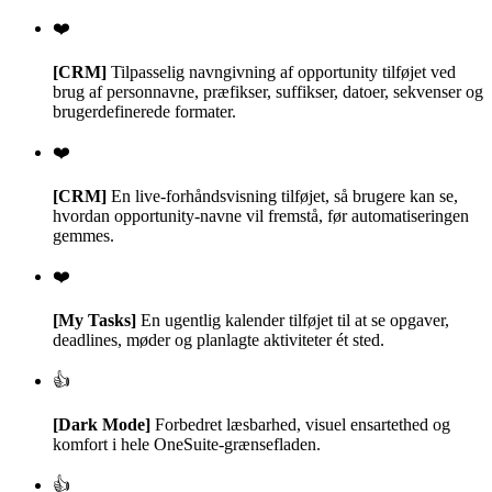
❤️
[CRM]
Tilpasselig navngivning af opportunity tilføjet ved
brug af personnavne, præfikser, suffikser, datoer, sekvenser og
brugerdefinerede formater.
❤️
[CRM]
En live-forhåndsvisning tilføjet, så brugere kan se,
hvordan opportunity-navne vil fremstå, før automatiseringen
gemmes.
❤️
[My Tasks]
En ugentlig kalender tilføjet til at se opgaver,
deadlines, møder og planlagte aktiviteter ét sted.
👍
[Dark Mode]
Forbedret læsbarhed, visuel ensartethed og
komfort i hele OneSuite-grænsefladen.
👍