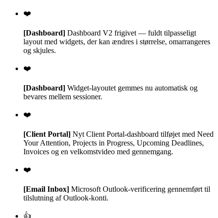
❤️
[Dashboard]
Dashboard V2 frigivet — fuldt tilpasseligt
layout med widgets, der kan ændres i størrelse, omarrangeres
og skjules.
❤️
[Dashboard]
Widget-layoutet gemmes nu automatisk og
bevares mellem sessioner.
❤️
[Client Portal]
Nyt Client Portal-dashboard tilføjet med Need
Your Attention, Projects in Progress, Upcoming Deadlines,
Invoices og en velkomstvideo med gennemgang.
❤️
[Email Inbox]
Microsoft Outlook-verificering gennemført til
tilslutning af Outlook-konti.
👍