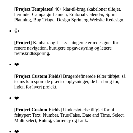
[Project Templates]
40+ klar-til-brug skabeloner tilføjet,
herunder Campaign Launch, Editorial Calendar, Sprint
Planning, Bug Triage, Design Sprint og Website Redesign.
👍
[Project]
Kanban- og List-visningerne er redesignet for
renere navigation, hurtigere opgavestyring og lettere
fremskridtssporing.
❤️
[Project Custom Fields]
Brugerdefinerede felter tilføjet, så
teams kan spore de præcise oplysninger, de har brug for,
inden for hvert projekt.
❤️
[Project Custom Fields]
Understøttelse tilføjet for ni
felttyper: Text, Number, True/False, Date and Time, Select,
Multi-select, Rating, Currency og Link.
❤️