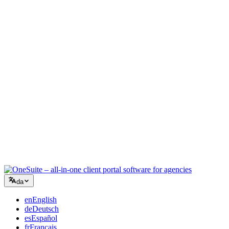
Kreativt bureau
Ét arbejdsrum til briefs, feedback og fakturering, så din kreative
energi bliver på arbejdet.
Rådgivning
Tilbud, projektopfølgning og fakturering samlet, så du ser lige så
professionel ud som dine råd.
IT-services
Håndtér sager, retainere og kundeportaler uden at lappe et dusin
SaaS-værktøjer sammen.
da
en
English
de
Deutsch
es
Español
fr
Français