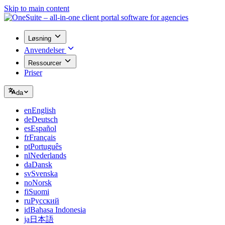
Skip to main content
Løsning
Anvendelser
Ressourcer
Priser
da
en
English
de
Deutsch
es
Español
fr
Français
pt
Português
nl
Nederlands
da
Dansk
sv
Svenska
no
Norsk
fi
Suomi
ru
Русский
id
Bahasa Indonesia
ja
日本語