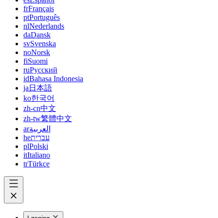
fr
Français
pt
Português
nl
Nederlands
da
Dansk
sv
Svenska
no
Norsk
fi
Suomi
ru
Русский
id
Bahasa Indonesia
ja
日本語
ko
한국어
zh-cn
中文
zh-tw
繁體中文
ar
العربية
he
עברית
pl
Polski
it
Italiano
tr
Türkçe