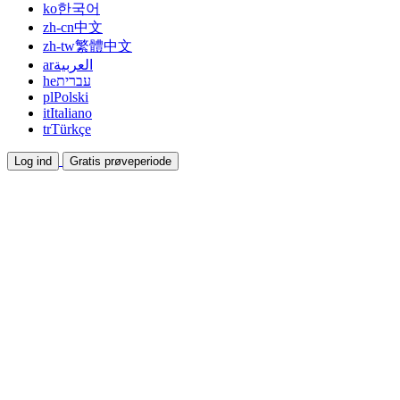
ko
한국어
zh-cn
中文
zh-tw
繁體中文
ar
العربية
he
עברית
pl
Polski
it
Italiano
tr
Türkçe
Log ind
Gratis prøveperiode
Dokumentation
Guides og hjælpedokumenter
Affiliate
Bliv partner og tjen sammen
Integrationer