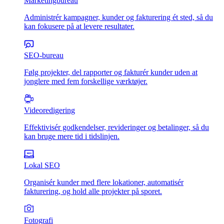
Marketingbureau
Administrér kampagner, kunder og fakturering ét sted, så du
kan fokusere på at levere resultater.
SEO-bureau
Følg projekter, del rapporter og fakturér kunder uden at
jonglere med fem forskellige værktøjer.
Videoredigering
Effektivisér godkendelser, revideringer og betalinger, så du
kan bruge mere tid i tidslinjen.
Lokal SEO
Organisér kunder med flere lokationer, automatisér
fakturering, og hold alle projekter på sporet.
Fotografi