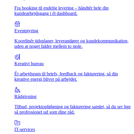
Fra booking til endelig levering – håndtér hele din
kundearbejdsgang i ét dashboard.
Eventstyring
Koordinér tidsplaner, leverandører og kundekommunikation,
uden at noget falder mellem to stole.
Kreativt bureau
Ét arbejdsrum til briefs, feedback og fakturering, så din
kreative energi bliver på arbejdet.
Rådgivning
Tilbud, projektopfølgning og fakturering samlet, så du ser lige
så professionel ud som dine råd.
IT-services