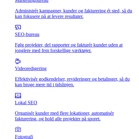
Marketingbureau
Administrér kampagner, kunder og fakturering ét sted, så du
kan fokusere på at levere resultater.
SEO-bureau
Følg projekter, del rapporter og fakturér kunder uden at
jonglere med fem forskellige værktøjer.
Videoredigering
Effektivisér godkendelser, revideringer og betalinger, så du
kan bruge mere tid i tidslinjen.
Lokal SEO
Organisér kunder med flere lokationer, automatisér
fakturering, og hold alle projekter på sporet.
Fotografi