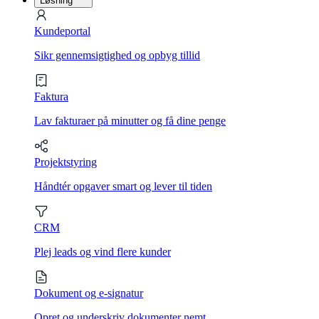
Løsning
Kundeportal
Sikr gennemsigtighed og opbyg tillid
Faktura
Lav fakturaer på minutter og få dine penge
Projektstyring
Håndtér opgaver smart og lever til tiden
CRM
Plej leads og vind flere kunder
Dokument og e-signatur
Opret og underskriv dokumenter nemt