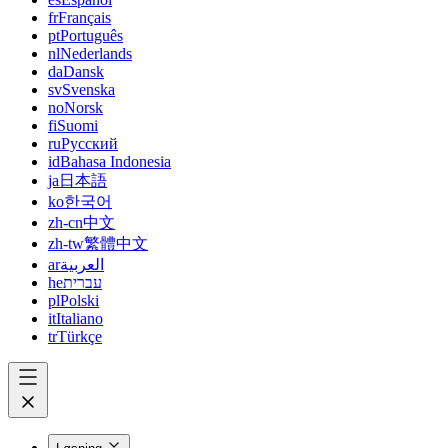
fr
Français
pt
Português
nl
Nederlands
da
Dansk
sv
Svenska
no
Norsk
fi
Suomi
ru
Русский
id
Bahasa Indonesia
ja
日本語
ko
한국어
zh-cn
中文
zh-tw
繁體中文
ar
العربية
he
עברית
pl
Polski
it
Italiano
tr
Türkçe