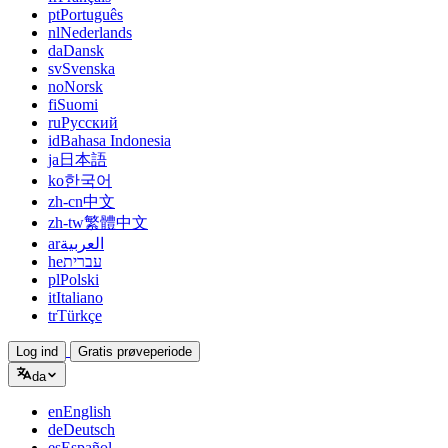
pt
Português
nl
Nederlands
da
Dansk
sv
Svenska
no
Norsk
fi
Suomi
ru
Русский
id
Bahasa Indonesia
ja
日本語
ko
한국어
zh-cn
中文
zh-tw
繁體中文
ar
العربية
he
עברית
pl
Polski
it
Italiano
tr
Türkçe
Log ind
Gratis prøveperiode
da
en
English
de
Deutsch
es
Español