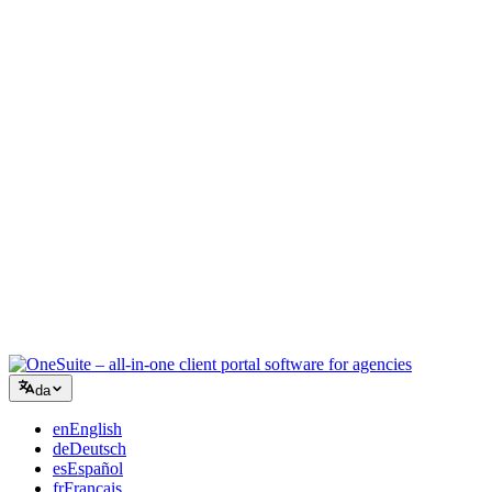
Kreativt bureau
Ét arbejdsrum til briefs, feedback og fakturering, så din kreative
energi bliver på arbejdet.
Rådgivning
Tilbud, projektopfølgning og fakturering samlet, så du ser lige så
professionel ud som dine råd.
IT-services
Håndtér sager, retainere og kundeportaler uden at lappe et dusin
SaaS-værktøjer sammen.
da
en
English
de
Deutsch
es
Español
fr
Français