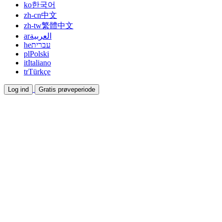
ko
한국어
zh-cn
中文
zh-tw
繁體中文
ar
العربية
he
עברית
pl
Polski
it
Italiano
tr
Türkçe
Log ind
Gratis prøveperiode
Dokumentation
Guides og hjælpedokumenter
Affiliate
Bliv partner og tjen sammen
Integrationer