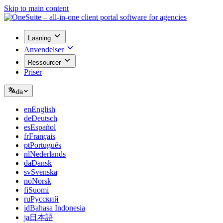
Skip to main content
Løsning
Anvendelser
Ressourcer
Priser
da
en
English
de
Deutsch
es
Español
fr
Français
pt
Português
nl
Nederlands
da
Dansk
sv
Svenska
no
Norsk
fi
Suomi
ru
Русский
id
Bahasa Indonesia
ja
日本語