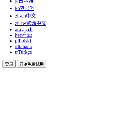
ja
日本語
ko
한국어
zh-cn
中文
zh-tw
繁體中文
ar
العربية
he
עברית
pl
Polski
it
Italiano
tr
Türkçe
登录
开始免费试用
文档
指南和帮助文档
联盟
合作共赢