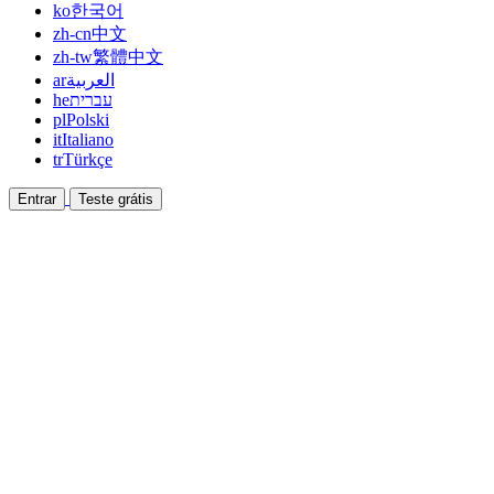
ko
한국어
zh-cn
中文
zh-tw
繁體中文
ar
العربية
he
עברית
pl
Polski
it
Italiano
tr
Türkçe
Entrar
Teste grátis
Documentação
Guias e documentos de ajuda
Afiliado
Faça parceria e ganhe junto
Integrações