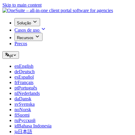
Skip to main content
Solução
Casos de uso
Recursos
Preços
pt
en
English
de
Deutsch
es
Español
fr
Français
pt
Português
nl
Nederlands
da
Dansk
sv
Svenska
no
Norsk
fi
Suomi
ru
Русский
id
Bahasa Indonesia
ja
日本語