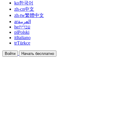
ko
한국어
zh-cn
中文
zh-tw
繁體中文
ar
العربية
he
עברית
pl
Polski
it
Italiano
tr
Türkçe
Войти
Начать бесплатно
Документация
Руководства и справочные документы
Партнёрская программа
Станьте партнёром и зарабатывайте вместе
Интеграции