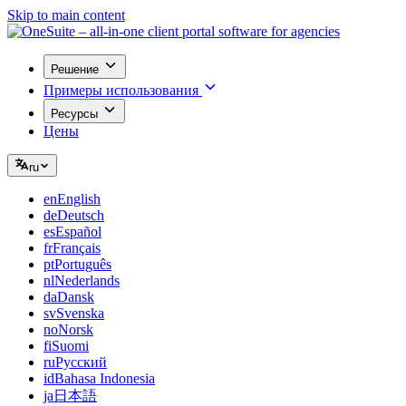
Skip to main content
Решение
Примеры использования
Ресурсы
Цены
ru
en
English
de
Deutsch
es
Español
fr
Français
pt
Português
nl
Nederlands
da
Dansk
sv
Svenska
no
Norsk
fi
Suomi
ru
Русский
id
Bahasa Indonesia
ja
日本語