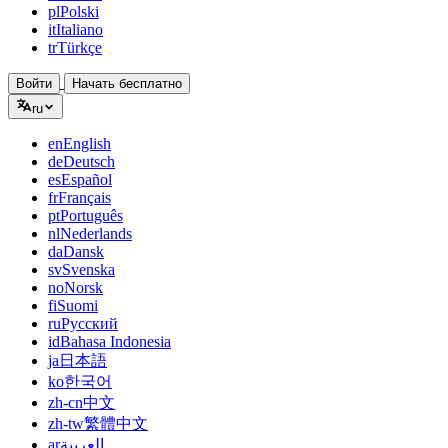
pl
Polski
it
Italiano
tr
Türkçe
Войти
Начать бесплатно
ru
en
English
de
Deutsch
es
Español
fr
Français
pt
Português
nl
Nederlands
da
Dansk
sv
Svenska
no
Norsk
fi
Suomi
ru
Русский
id
Bahasa Indonesia
ja
日本語
ko
한국어
zh-cn
中文
zh-tw
繁體中文
ar
العربية