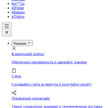
he
עברית
pl
Polski
it
Italiano
tr
Türkçe
Решение
Клиентский портал
Обеспечьте прозрачность и завоюйте доверие
Счета
Создавайте счета за минуты и получайте оплату
Управление проектами
Умное управление задачами и своевременная доставка