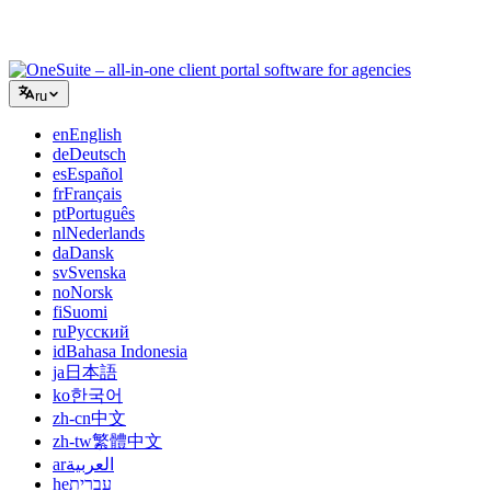
клиентскими порталами, не склеивая дюжину SaaS-
инструментов.
ru
en
English
de
Deutsch
es
Español
fr
Français
pt
Português
nl
Nederlands
da
Dansk
sv
Svenska
no
Norsk
fi
Suomi
ru
Русский
id
Bahasa Indonesia
ja
日本語
ko
한국어
zh-cn
中文
zh-tw
繁體中文
ar
العربية
he
עברית