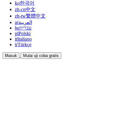
ko
한국어
zh-cn
中文
zh-tw
繁體中文
ar
العربية
he
עברית
pl
Polski
it
Italiano
tr
Türkçe
Masuk
Mulai uji coba gratis
Dokumentasi
Panduan dan dokumen bantuan
Afiliasi
Bermitra dan dapatkan penghasilan bersama
Integrasi