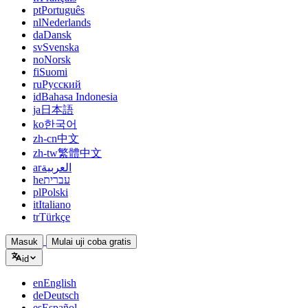
pt
Português
nl
Nederlands
da
Dansk
sv
Svenska
no
Norsk
fi
Suomi
ru
Русский
id
Bahasa Indonesia
ja
日本語
ko
한국어
zh-cn
中文
zh-tw
繁體中文
ar
العربية
he
עברית
pl
Polski
it
Italiano
tr
Türkçe
Masuk
Mulai uji coba gratis
id
en
English
de
Deutsch
es
Español