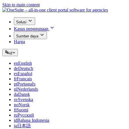
Skip to main content
Solusi
Kasus penggunaan
Sumber daya
Harga
id
en
English
de
Deutsch
es
Español
fr
Français
pt
Português
nl
Nederlands
da
Dansk
sv
Svenska
no
Norsk
fi
Suomi
ru
Русский
id
Bahasa Indonesia
ja
日本語