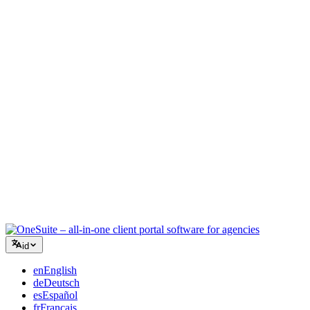
Agensi Kreatif
Satu ruang kerja untuk brief, umpan balik, dan penagihan sehingga
energi kreatif Anda tetap pada pekerjaan.
Konsultasi
Proposal, pelacakan proyek, dan faktur terpadu sehingga Anda
terlihat seprofesional saran Anda.
Layanan TI
Kelola tiket, retainer, dan portal klien tanpa harus menggabungkan
selusin alat SaaS.
id
en
English
de
Deutsch
es
Español
fr
Français