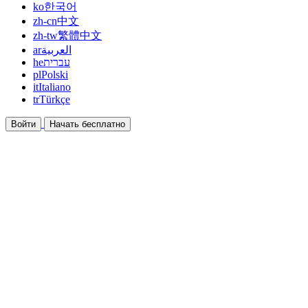
ko
한국어
zh-cn
中文
zh-tw
繁體中文
ar
العربية
he
עברית
pl
Polski
it
Italiano
tr
Türkçe
Войти
Начать бесплатно
Документация
Руководства и справочные документы
Партнёрская программа
Станьте партнёром и зарабатывайте вместе
Интеграции