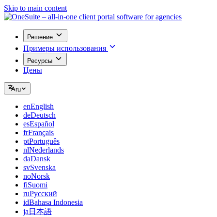
Skip to main content
Решение
Примеры использования
Ресурсы
Цены
ru
en
English
de
Deutsch
es
Español
fr
Français
pt
Português
nl
Nederlands
da
Dansk
sv
Svenska
no
Norsk
fi
Suomi
ru
Русский
id
Bahasa Indonesia
ja
日本語