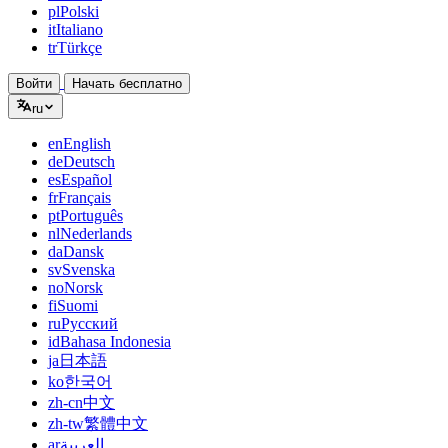
pl
Polski
it
Italiano
tr
Türkçe
Войти
Начать бесплатно
ru
en
English
de
Deutsch
es
Español
fr
Français
pt
Português
nl
Nederlands
da
Dansk
sv
Svenska
no
Norsk
fi
Suomi
ru
Русский
id
Bahasa Indonesia
ja
日本語
ko
한국어
zh-cn
中文
zh-tw
繁體中文
ar
العربية