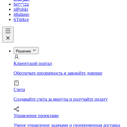
he
עברית
pl
Polski
it
Italiano
tr
Türkçe
Решение
Клиентский портал
Обеспечьте прозрачность и завоюйте доверие
Счета
Создавайте счета за минуты и получайте оплату
Управление проектами
Умное управление задачами и своевременная доставка