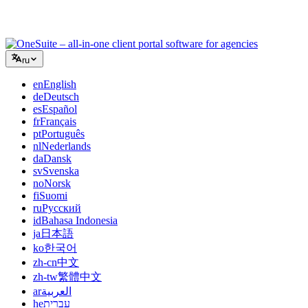
клиентскими порталами, не склеивая дюжину SaaS-
инструментов.
ru
en
English
de
Deutsch
es
Español
fr
Français
pt
Português
nl
Nederlands
da
Dansk
sv
Svenska
no
Norsk
fi
Suomi
ru
Русский
id
Bahasa Indonesia
ja
日本語
ko
한국어
zh-cn
中文
zh-tw
繁體中文
ar
العربية
he
עברית