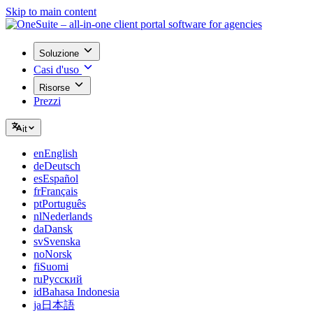
Skip to main content
Soluzione
Casi d'uso
Risorse
Prezzi
it
en
English
de
Deutsch
es
Español
fr
Français
pt
Português
nl
Nederlands
da
Dansk
sv
Svenska
no
Norsk
fi
Suomi
ru
Русский
id
Bahasa Indonesia
ja
日本語