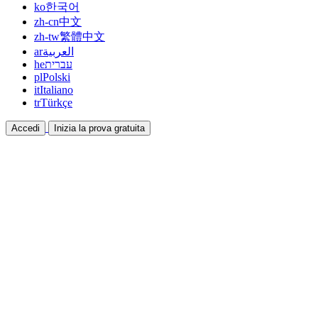
ko
한국어
zh-cn
中文
zh-tw
繁體中文
ar
العربية
he
עברית
pl
Polski
it
Italiano
tr
Türkçe
Accedi
Inizia la prova gratuita
Documentazione
Guide e documenti di aiuto
Affiliazione
Collabora e guadagna insieme
Integrazioni