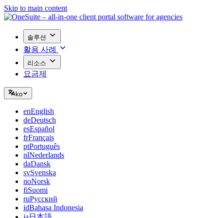
Skip to main content
솔루션
활용 사례
리소스
요금제
ko
en
English
de
Deutsch
es
Español
fr
Français
pt
Português
nl
Nederlands
da
Dansk
sv
Svenska
no
Norsk
fi
Suomi
ru
Русский
id
Bahasa Indonesia
ja
日本語