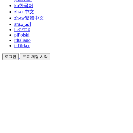
ko
한국어
zh-cn
中文
zh-tw
繁體中文
ar
العربية
he
עברית
pl
Polski
it
Italiano
tr
Türkçe
로그인
무료 체험 시작
문서
가이드와 도움말 문서
제휴
파트너가 되어 함께 수익을 올리세요
통합