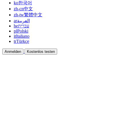
ko
한국어
zh-cn
中文
zh-tw
繁體中文
ar
العربية
he
עברית
pl
Polski
it
Italiano
tr
Türkçe
Anmelden
Kostenlos testen
Dokumentation
Anleitungen und Hilfedokumente
Affiliate
Partnern und gemeinsam verdienen
Integrationen