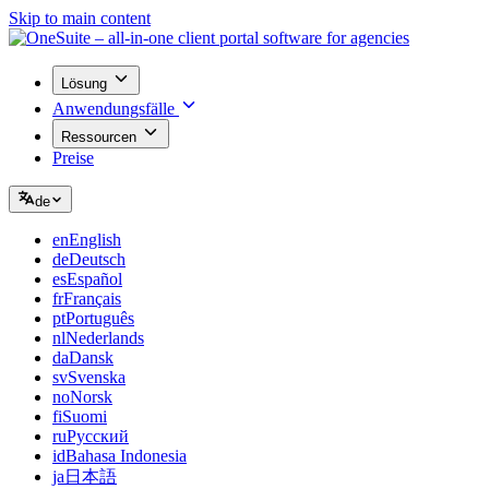
Skip to main content
Lösung
Anwendungsfälle
Ressourcen
Preise
de
en
English
de
Deutsch
es
Español
fr
Français
pt
Português
nl
Nederlands
da
Dansk
sv
Svenska
no
Norsk
fi
Suomi
ru
Русский
id
Bahasa Indonesia
ja
日本語