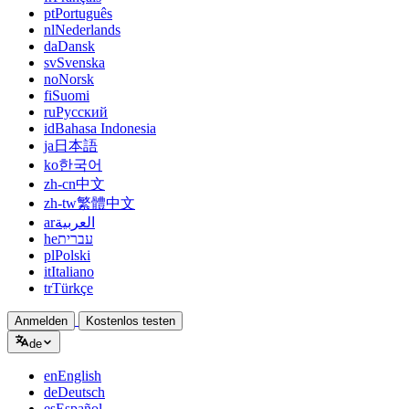
pt
Português
nl
Nederlands
da
Dansk
sv
Svenska
no
Norsk
fi
Suomi
ru
Русский
id
Bahasa Indonesia
ja
日本語
ko
한국어
zh-cn
中文
zh-tw
繁體中文
ar
العربية
he
עברית
pl
Polski
it
Italiano
tr
Türkçe
Anmelden
Kostenlos testen
de
en
English
de
Deutsch
es
Español