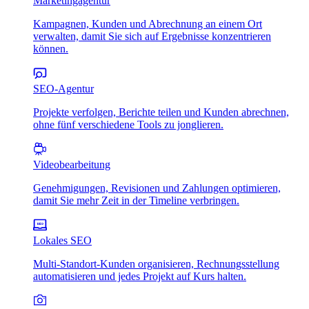
Marketingagentur
Kampagnen, Kunden und Abrechnung an einem Ort
verwalten, damit Sie sich auf Ergebnisse konzentrieren
können.
SEO-Agentur
Projekte verfolgen, Berichte teilen und Kunden abrechnen,
ohne fünf verschiedene Tools zu jonglieren.
Videobearbeitung
Genehmigungen, Revisionen und Zahlungen optimieren,
damit Sie mehr Zeit in der Timeline verbringen.
Lokales SEO
Multi-Standort-Kunden organisieren, Rechnungsstellung
automatisieren und jedes Projekt auf Kurs halten.