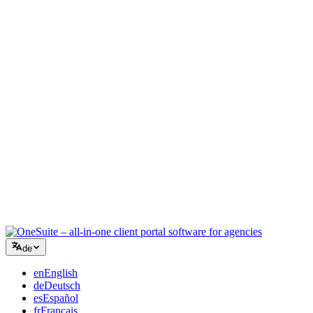
Kreativagentur
Ein Workspace für Briefings, Feedback und Abrechnung, damit Ihre
kreative Energie auf der Arbeit bleibt.
Beratung
Angebote, Projektverfolgung und Rechnungsstellung vereint, damit
Sie so professionell wirken wie Ihre Beratung.
IT-Dienstleistungen
Tickets, Retainer und Kundenportale verwalten, ohne ein Dutzend
SaaS-Tools zusammenzuflicken.
de
en
English
de
Deutsch
es
Español
fr
Français