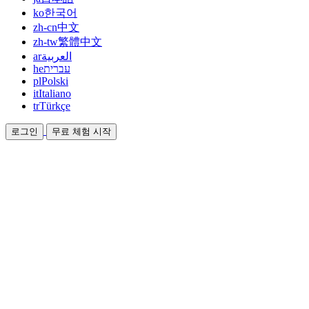
ko
한국어
zh-cn
中文
zh-tw
繁體中文
ar
العربية
he
עברית
pl
Polski
it
Italiano
tr
Türkçe
로그인
무료 체험 시작
문서
가이드와 도움말 문서
제휴
파트너가 되어 함께 수익을 올리세요
통합