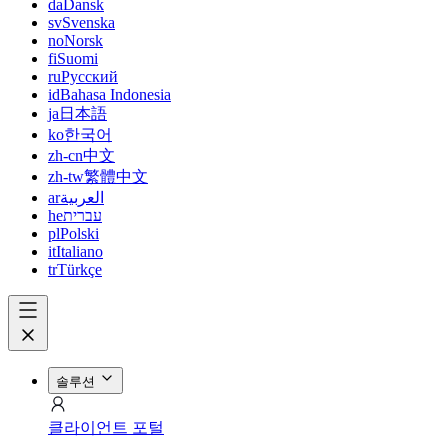
da
Dansk
sv
Svenska
no
Norsk
fi
Suomi
ru
Русский
id
Bahasa Indonesia
ja
日本語
ko
한국어
zh-cn
中文
zh-tw
繁體中文
ar
العربية
he
עברית
pl
Polski
it
Italiano
tr
Türkçe
솔루션
클라이언트 포털