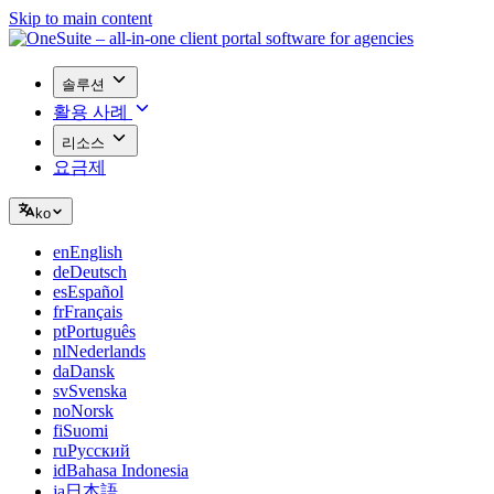
Skip to main content
솔루션
활용 사례
리소스
요금제
ko
en
English
de
Deutsch
es
Español
fr
Français
pt
Português
nl
Nederlands
da
Dansk
sv
Svenska
no
Norsk
fi
Suomi
ru
Русский
id
Bahasa Indonesia
ja
日本語