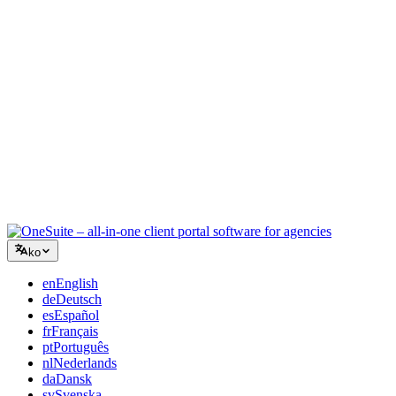
컨설팅
제안서, 프로젝트 추적, 청구를 통합하여 조언만큼 전문적으로
보이세요.
IT 서비스
수십 개의 SaaS 도구를 엮지 않고 티켓, 리테이너, 클라이언트
포털을 관리하세요.
ko
en
English
de
Deutsch
es
Español
fr
Français
pt
Português
nl
Nederlands
da
Dansk
sv
Svenska