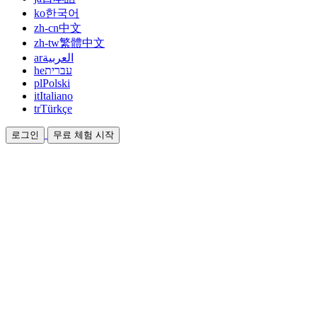
ko
한국어
zh-cn
中文
zh-tw
繁體中文
ar
العربية
he
עברית
pl
Polski
it
Italiano
tr
Türkçe
로그인
무료 체험 시작
문서
가이드와 도움말 문서
제휴
파트너가 되어 함께 수익을 올리세요
통합