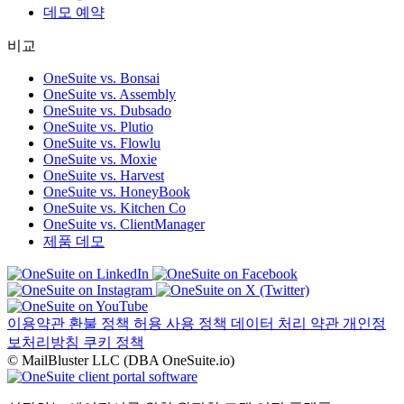
데모 예약
비교
OneSuite vs. Bonsai
OneSuite vs. Assembly
OneSuite vs. Dubsado
OneSuite vs. Plutio
OneSuite vs. Flowlu
OneSuite vs. Moxie
OneSuite vs. Harvest
OneSuite vs. HoneyBook
OneSuite vs. Kitchen Co
OneSuite vs. ClientManager
제품 데모
이용약관
환불 정책
허용 사용 정책
데이터 처리 약관
개인정
보처리방침
쿠키 정책
© MailBluster LLC (DBA OneSuite.io)