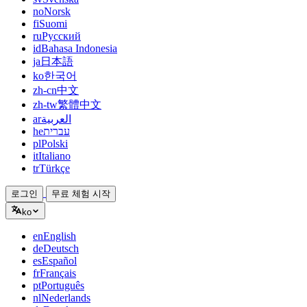
no
Norsk
fi
Suomi
ru
Русский
id
Bahasa Indonesia
ja
日本語
ko
한국어
zh-cn
中文
zh-tw
繁體中文
ar
العربية
he
עברית
pl
Polski
it
Italiano
tr
Türkçe
로그인
무료 체험 시작
ko
en
English
de
Deutsch
es
Español
fr
Français
pt
Português
nl
Nederlands