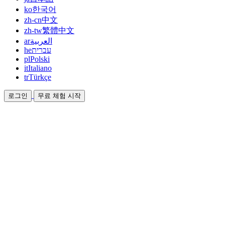
ko
한국어
zh-cn
中文
zh-tw
繁體中文
ar
العربية
he
עברית
pl
Polski
it
Italiano
tr
Türkçe
로그인
무료 체험 시작
문서
가이드와 도움말 문서
제휴
파트너가 되어 함께 수익을 올리세요
통합