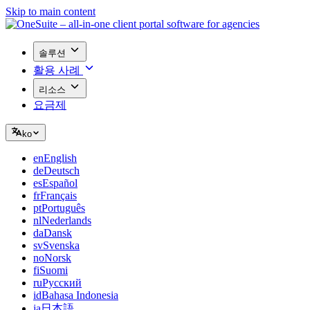
Skip to main content
솔루션
활용 사례
리소스
요금제
ko
en
English
de
Deutsch
es
Español
fr
Français
pt
Português
nl
Nederlands
da
Dansk
sv
Svenska
no
Norsk
fi
Suomi
ru
Русский
id
Bahasa Indonesia
ja
日本語